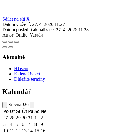
Sdílet na síti X
Datum vložení:
27. 4. 2026 11:27
Datum poslední aktualizace:
27. 4. 2026 11:28
Autor:
Ondřej Varaďa
Aktualně
Hlášení
Kalendář akcí
Důležité termíny
Kalendář
Srpen
2026
Po
Út
St
Čt
Pá
So
Ne
27
28
29
30
31
1
2
3
4
5
6
7
8
9
10
11
12
13
14
15
16