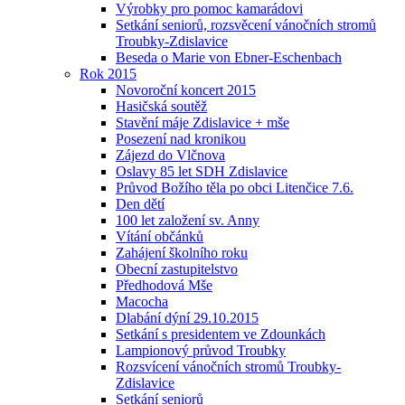
Výrobky pro pomoc kamarádovi
Setkání seniorů, rozsvěcení vánočních stromů
Troubky-Zdislavice
Beseda o Marie von Ebner-Eschenbach
Rok 2015
Novoroční koncert 2015
Hasičská soutěž
Stavění máje Zdislavice + mše
Posezení nad kronikou
Zájezd do Vlčnova
Oslavy 85 let SDH Zdislavice
Průvod Božího těla po obci Litenčice 7.6.
Den dětí
100 let založení sv. Anny
Vítání občánků
Zahájení školního roku
Obecní zastupitelstvo
Předhodová Mše
Macocha
Dlabání dýní 29.10.2015
Setkání s presidentem ve Zdounkách
Lampionový průvod Troubky
Rozsvícení vánočních stromů Troubky-
Zdislavice
Setkání seniorů