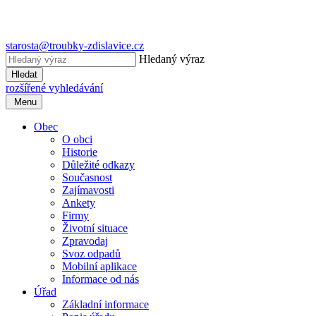
starosta@troubky-zdislavice.cz
Hledaný výraz
Hledat
rozšířené vyhledávání
Menu
Obec
O obci
Historie
Důležité odkazy
Současnost
Zajímavosti
Ankety
Firmy
Životní situace
Zpravodaj
Svoz odpadů
Mobilní aplikace
Informace od nás
Úřad
Základní informace