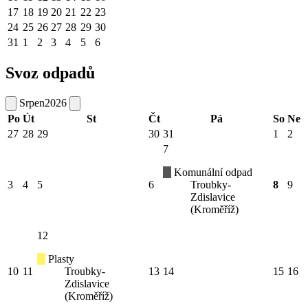
17
18
19
20
21
22
23
24
25
26
27
28
29
30
31
1
2
3
4
5
6
Svoz odpadů
Srpen
2026
Po
Út
St
Čt
Pá
So
Ne
27
28
29
30
31
1
2
7
Komunální odpad
3
4
5
6
Troubky-
8
9
Zdislavice
(Kroměříž)
12
Plasty
10
11
Troubky-
13
14
15
16
Zdislavice
(Kroměříž)