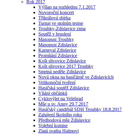
Rok 2017
Výšlap na rozhlednu 7.1.2017
Novoroční koncert
Třikrálová sbírka
Turnaj ve stolním tenise
Troubky-Zdislavice zima
Soutěž v bruslení
Masopust Troubky
Masopust Zdislavice
Karneval Zdislavice
Promítání Zdislavice
Košt slivovice Zdislavice
Košt slivovice 2017 Troubky
Smrtná neděle Zdislavice
Nová okna na hasičárně ve Zdislavicích
Velikonoční tvoření
Hasičská soutěž Zdislavice
Vítání občánků
Cyklovýlet na Velehrad
Mše u sv. Anny 29.7.2017
Hasičský candrbál SDH Troubky 18.8.2017
Zahájení školního roku
Předhodová mše Zdislavice
Volební komise
Zlatá svatba Halmovi