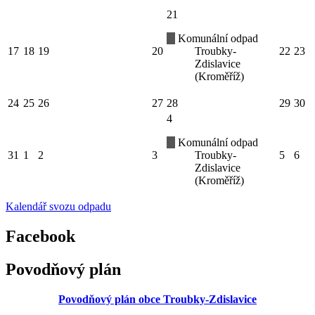
21
Komunální odpad
17
18
19
20
Troubky-
22
23
Zdislavice
(Kroměříž)
24
25
26
27
28
29
30
4
Komunální odpad
31
1
2
3
Troubky-
5
6
Zdislavice
(Kroměříž)
Kalendář svozu odpadu
Facebook
Povodňový plán
Povodňový plán obce Troubky-Zdislavice