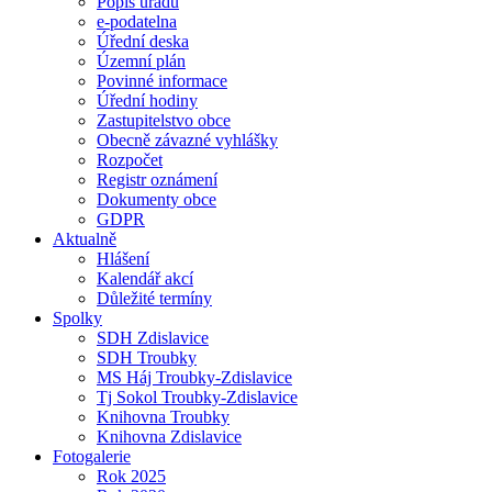
Popis úřadu
e-podatelna
Úřední deska
Územní plán
Povinné informace
Úřední hodiny
Zastupitelstvo obce
Obecně závazné vyhlášky
Rozpočet
Registr oznámení
Dokumenty obce
GDPR
Aktualně
Hlášení
Kalendář akcí
Důležité termíny
Spolky
SDH Zdislavice
SDH Troubky
MS Háj Troubky-Zdislavice
Tj Sokol Troubky-Zdislavice
Knihovna Troubky
Knihovna Zdislavice
Fotogalerie
Rok 2025