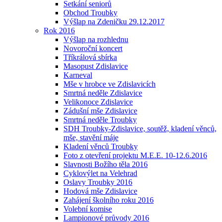
Setkání seniorů
Obchod Troubky
Výšlap na Zdeničku 29.12.2017
Rok 2016
Výšlap na rozhlednu
Novoroční koncert
Tříkrálová sbírka
Masopust Zdislavice
Karneval
Mše v hrobce ve Zdislavicích
Smrtná neděle Zdislavice
Velikonoce Zdislavice
Zádušní mše Zdislavice
Smrtná neděle Troubky
SDH Troubky-Zdislavice, soutěž, kladení věnců,
mše, stavění máje
Kladení věnců Troubky
Foto z otevření projektu M.E.E. 10-12.6.2016
Slavnosti Božího těla 2016
Cyklovýlet na Velehrad
Oslavy Troubky 2016
Hodová mše Zdislavice
Zahájení školního roku 2016
Volební komise
Lampionové průvody 2016