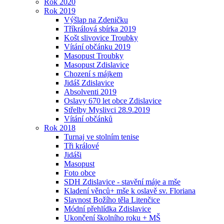
Rok 2020
Rok 2019
Výšlap na Zdeničku
Tříkrálová sbírka 2019
Košt slivovice Troubky
Vítání občánku 2019
Masopust Troubky
Masopust Zdislavice
Chození s májkem
Jidáš Zdislavice
Absolventi 2019
Oslavy 670 let obce Zdislavice
Střelby Myslivci 28.9.2019
Vítání občánků
Rok 2018
Turnaj ve stolním tenise
Tři králové
Jidáši
Masopust
Foto obce
SDH Zdislavice - stavění máje a mše
Kladení věnců+ mše k oslavě sv. Floriana
Slavnost Božího těla Litenčice
Módní přehlídka Zdislavice
Ukončení školního roku + MŠ