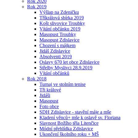
Rok 2020
Rok 2019
Výšlap na Zdeničku
Tříkrálová sbírka 2019
Košt slivovice Troubky
Vítání občánku 2019
Masopust Troubky
Masopust Zdislavice
Chození s májkem
Jidáš Zdislavice
Absolventi 2019
Oslavy 670 let obce Zdislavice
Střelby Myslivci 28.9.2019
Vítání občánků
Rok 2018
Turnaj ve stolním tenise
Tři králové
Jidáši
Masopust
Foto obce
SDH Zdislavice - stavění máje a mše
Kladení věnců+ mše k oslavě sv. Floriana
Slavnost Božího těla Litenčice
Módní přehlídka Zdislavice
Ukončení školního roku + MŠ