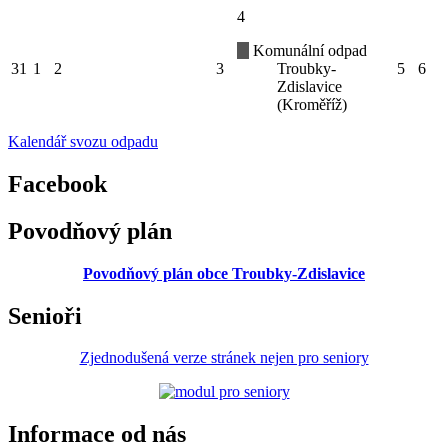
4
Komunální odpad
31
1
2
3
Troubky-
5
6
Zdislavice
(Kroměříž)
Kalendář svozu odpadu
Facebook
Povodňový plán
Povodňový plán obce Troubky-Zdislavice
Senioři
Zjednodušená verze stránek nejen pro seniory
Informace od nás