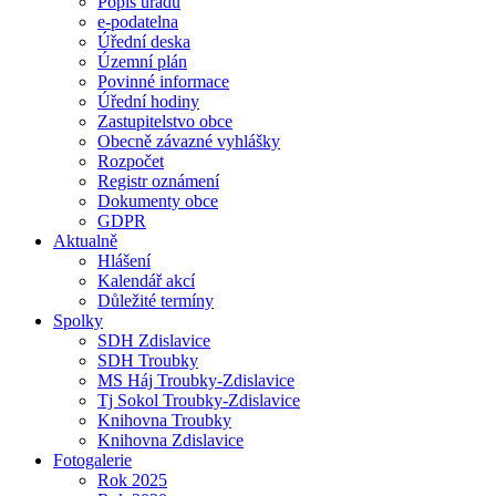
Popis úřadu
e-podatelna
Úřední deska
Územní plán
Povinné informace
Úřední hodiny
Zastupitelstvo obce
Obecně závazné vyhlášky
Rozpočet
Registr oznámení
Dokumenty obce
GDPR
Aktualně
Hlášení
Kalendář akcí
Důležité termíny
Spolky
SDH Zdislavice
SDH Troubky
MS Háj Troubky-Zdislavice
Tj Sokol Troubky-Zdislavice
Knihovna Troubky
Knihovna Zdislavice
Fotogalerie
Rok 2025