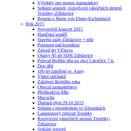
Výrobky pro pomoc kamarádovi
Setkání seniorů, rozsvěcení vánočních stromů
Troubky-Zdislavice
Beseda o Marie von Ebner-Eschenbach
Rok 2015
Novoroční koncert 2015
Hasičská soutěž
Stavění máje Zdislavice + mše
Posezení nad kronikou
Zájezd do Vlčnova
Oslavy 85 let SDH Zdislavice
Průvod Božího těla po obci Litenčice 7.6.
Den dětí
100 let založení sv. Anny
Vítání občánků
Zahájení školního roku
Obecní zastupitelstvo
Předhodová Mše
Macocha
Dlabání dýní 29.10.2015
Setkání s presidentem ve Zdounkách
Lampionový průvod Troubky
Rozsvícení vánočních stromů Troubky-
Zdislavice
Setkání seniorů