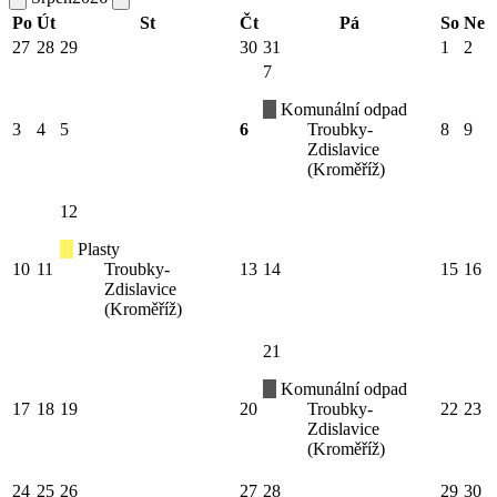
Po
Út
St
Čt
Pá
So
Ne
27
28
29
30
31
1
2
7
Komunální odpad
3
4
5
6
Troubky-
8
9
Zdislavice
(Kroměříž)
12
Plasty
10
11
Troubky-
13
14
15
16
Zdislavice
(Kroměříž)
21
Komunální odpad
17
18
19
20
Troubky-
22
23
Zdislavice
(Kroměříž)
24
25
26
27
28
29
30