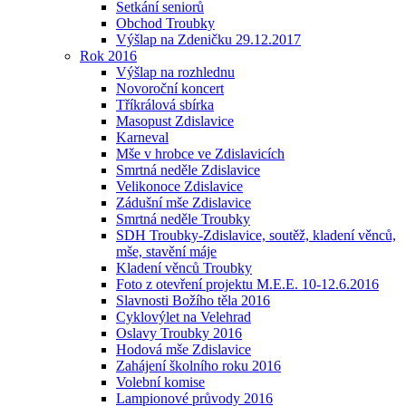
Setkání seniorů
Obchod Troubky
Výšlap na Zdeničku 29.12.2017
Rok 2016
Výšlap na rozhlednu
Novoroční koncert
Tříkrálová sbírka
Masopust Zdislavice
Karneval
Mše v hrobce ve Zdislavicích
Smrtná neděle Zdislavice
Velikonoce Zdislavice
Zádušní mše Zdislavice
Smrtná neděle Troubky
SDH Troubky-Zdislavice, soutěž, kladení věnců,
mše, stavění máje
Kladení věnců Troubky
Foto z otevření projektu M.E.E. 10-12.6.2016
Slavnosti Božího těla 2016
Cyklovýlet na Velehrad
Oslavy Troubky 2016
Hodová mše Zdislavice
Zahájení školního roku 2016
Volební komise
Lampionové průvody 2016