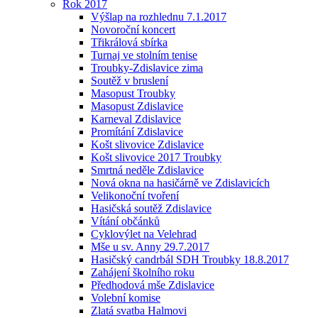
Rok 2017
Výšlap na rozhlednu 7.1.2017
Novoroční koncert
Třikrálová sbírka
Turnaj ve stolním tenise
Troubky-Zdislavice zima
Soutěž v bruslení
Masopust Troubky
Masopust Zdislavice
Karneval Zdislavice
Promítání Zdislavice
Košt slivovice Zdislavice
Košt slivovice 2017 Troubky
Smrtná neděle Zdislavice
Nová okna na hasičárně ve Zdislavicích
Velikonoční tvoření
Hasičská soutěž Zdislavice
Vítání občánků
Cyklovýlet na Velehrad
Mše u sv. Anny 29.7.2017
Hasičský candrbál SDH Troubky 18.8.2017
Zahájení školního roku
Předhodová mše Zdislavice
Volební komise
Zlatá svatba Halmovi