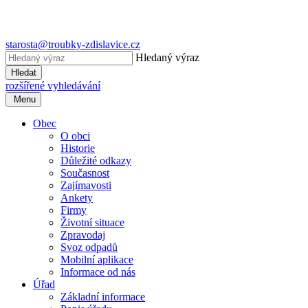
starosta@troubky-zdislavice.cz
Hledaný výraz
Hledat
rozšířené vyhledávání
Menu
Obec
O obci
Historie
Důležité odkazy
Současnost
Zajímavosti
Ankety
Firmy
Životní situace
Zpravodaj
Svoz odpadů
Mobilní aplikace
Informace od nás
Úřad
Základní informace