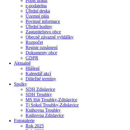
Popis úřadu
e-podatelna
Úřední deska
Územní plán
Povinné informace
Úřední hodiny
Zastupitelstvo obce
Obecně závazné vyhlášky
Rozpočet
Registr oznámení
Dokumenty obce
GDPR
Aktualně
Hlášení
Kalendář akcí
Důležité termíny
Spolky
SDH Zdislavice
SDH Troubky
MS Háj Troubky-Zdislavice
Tj Sokol Troubky-Zdislavice
Knihovna Troubky
Knihovna Zdislavice
Fotogalerie
Rok 2025