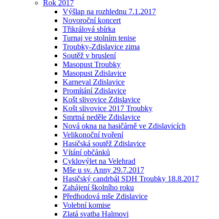
Rok 2017
Výšlap na rozhlednu 7.1.2017
Novoroční koncert
Třikrálová sbírka
Turnaj ve stolním tenise
Troubky-Zdislavice zima
Soutěž v bruslení
Masopust Troubky
Masopust Zdislavice
Karneval Zdislavice
Promítání Zdislavice
Košt slivovice Zdislavice
Košt slivovice 2017 Troubky
Smrtná neděle Zdislavice
Nová okna na hasičárně ve Zdislavicích
Velikonoční tvoření
Hasičská soutěž Zdislavice
Vítání občánků
Cyklovýlet na Velehrad
Mše u sv. Anny 29.7.2017
Hasičský candrbál SDH Troubky 18.8.2017
Zahájení školního roku
Předhodová mše Zdislavice
Volební komise
Zlatá svatba Halmovi