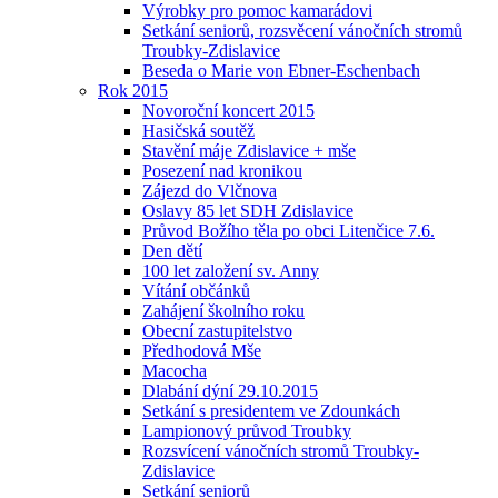
Výrobky pro pomoc kamarádovi
Setkání seniorů, rozsvěcení vánočních stromů
Troubky-Zdislavice
Beseda o Marie von Ebner-Eschenbach
Rok 2015
Novoroční koncert 2015
Hasičská soutěž
Stavění máje Zdislavice + mše
Posezení nad kronikou
Zájezd do Vlčnova
Oslavy 85 let SDH Zdislavice
Průvod Božího těla po obci Litenčice 7.6.
Den dětí
100 let založení sv. Anny
Vítání občánků
Zahájení školního roku
Obecní zastupitelstvo
Předhodová Mše
Macocha
Dlabání dýní 29.10.2015
Setkání s presidentem ve Zdounkách
Lampionový průvod Troubky
Rozsvícení vánočních stromů Troubky-
Zdislavice
Setkání seniorů