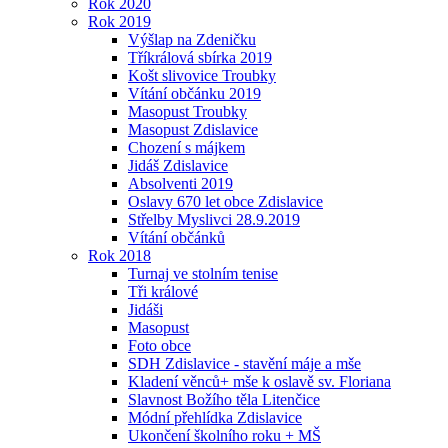
Rok 2020
Rok 2019
Výšlap na Zdeničku
Tříkrálová sbírka 2019
Košt slivovice Troubky
Vítání občánku 2019
Masopust Troubky
Masopust Zdislavice
Chození s májkem
Jidáš Zdislavice
Absolventi 2019
Oslavy 670 let obce Zdislavice
Střelby Myslivci 28.9.2019
Vítání občánků
Rok 2018
Turnaj ve stolním tenise
Tři králové
Jidáši
Masopust
Foto obce
SDH Zdislavice - stavění máje a mše
Kladení věnců+ mše k oslavě sv. Floriana
Slavnost Božího těla Litenčice
Módní přehlídka Zdislavice
Ukončení školního roku + MŠ