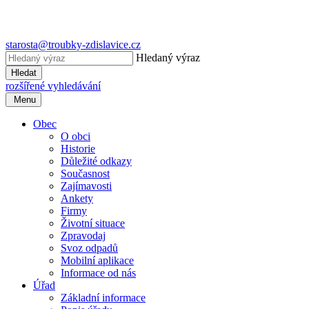
starosta@troubky-zdislavice.cz
Hledaný výraz
Hledat
rozšířené vyhledávání
Menu
Obec
O obci
Historie
Důležité odkazy
Současnost
Zajímavosti
Ankety
Firmy
Životní situace
Zpravodaj
Svoz odpadů
Mobilní aplikace
Informace od nás
Úřad
Základní informace