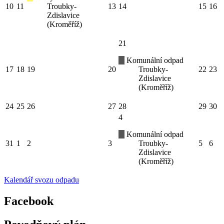
10
11
Troubky-
13
14
15
16
Zdislavice
(Kroměříž)
21
Komunální odpad
17
18
19
20
Troubky-
22
23
Zdislavice
(Kroměříž)
24
25
26
27
28
29
30
4
Komunální odpad
31
1
2
3
Troubky-
5
6
Zdislavice
(Kroměříž)
Kalendář svozu odpadu
Facebook