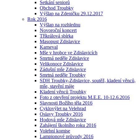
Setkání seniorů
Obchod Troubky
Výšlap na Zdeničku 29.12.2017
Rok 2016
Výšlap na rozhlednu
Novoroční koncert
Tříkrálová sbírka
Masopust Zdislavice
Karneval
Mše v hrobce ve Zdislavicích
Smrtná neděle Zdislavice
Velikonoce Zdislavice
Zádušní mše Zdislavice
Smrtná neděle Troubky
SDH Troubky-Zdislavice, soutěž, kladení věnců,
mše, stavění máje
Kladení věnců Troubky
Foto z otevření projektu M.E.E. 10-12.6.2016
Slavnosti Božího těla 2016
Cyklovýlet na Velehrad
Oslavy Troubky 2016
Hodová mše Zdislavice
Zahájení školního roku 2016
Volební komise
Lampionové průvody 2016