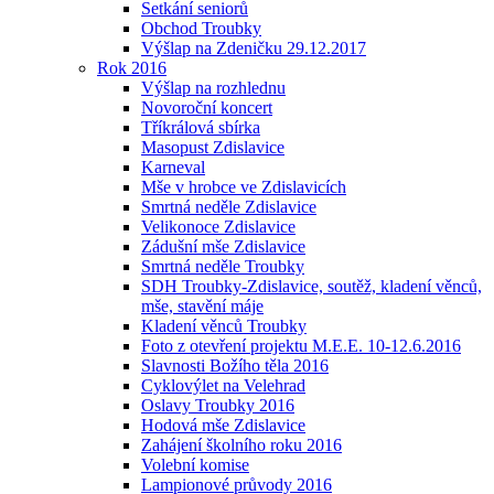
Setkání seniorů
Obchod Troubky
Výšlap na Zdeničku 29.12.2017
Rok 2016
Výšlap na rozhlednu
Novoroční koncert
Tříkrálová sbírka
Masopust Zdislavice
Karneval
Mše v hrobce ve Zdislavicích
Smrtná neděle Zdislavice
Velikonoce Zdislavice
Zádušní mše Zdislavice
Smrtná neděle Troubky
SDH Troubky-Zdislavice, soutěž, kladení věnců,
mše, stavění máje
Kladení věnců Troubky
Foto z otevření projektu M.E.E. 10-12.6.2016
Slavnosti Božího těla 2016
Cyklovýlet na Velehrad
Oslavy Troubky 2016
Hodová mše Zdislavice
Zahájení školního roku 2016
Volební komise
Lampionové průvody 2016