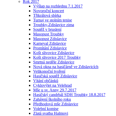
Rok 2017
Výšlap na rozhlednu 7.1.2017
Novoroční koncert
Třikrálová sbírka
Turnaj ve stolním tenise
Troubky-Zdislavice zima
Soutěž v bruslení
Masopust Troubky
Masopust Zdislavice
Karneval Zdislavice
Promítání Zdislavice
Košt slivovice Zdislavice
Košt slivovice 2017 Troubky
Smrtná neděle Zdislavice
Nová okna na hasičárně ve Zdislavicích
Velikonoční tvoření
Hasičská soutěž Zdislavice
Vítání občánků
Cyklovýlet na Velehrad
Mše u sv. Anny 29.7.2017
Hasičský candrbál SDH Troubky 18.8.2017
Zahájení školního roku
Předhodová mše Zdislavice
Volební komise
Zlatá svatba Halmovi