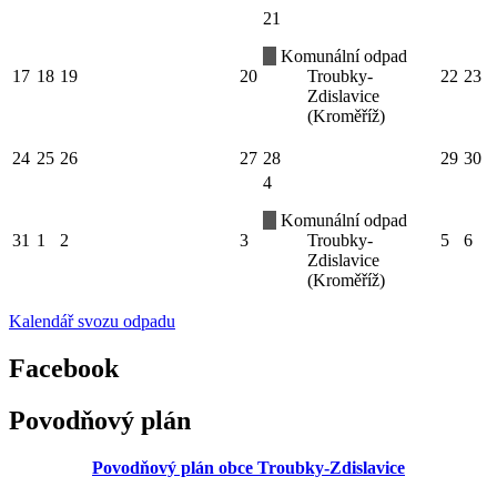
21
Komunální odpad
17
18
19
20
Troubky-
22
23
Zdislavice
(Kroměříž)
24
25
26
27
28
29
30
4
Komunální odpad
31
1
2
3
Troubky-
5
6
Zdislavice
(Kroměříž)
Kalendář svozu odpadu
Facebook
Povodňový plán
Povodňový plán obce Troubky-Zdislavice