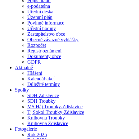
Popis úřadu
e-podatelna
Úřední deska
Územní plán
Povinné informace
Úřední hodiny
Zastupitelstvo obce
Obecně závazné vyhlášky
Rozpočet
Registr oznámení
Dokumenty obce
GDPR
Aktualně
Hlášení
Kalendář akcí
Důležité termíny
Spolky
SDH Zdislavice
SDH Troubky
MS Háj Troubky-Zdislavice
Tj Sokol Troubky-Zdislavice
Knihovna Troubky
Knihovna Zdislavice
Fotogalerie
Rok 2025