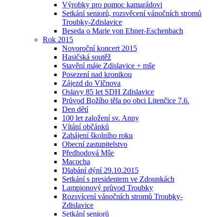
Výrobky pro pomoc kamarádovi
Setkání seniorů, rozsvěcení vánočních stromů
Troubky-Zdislavice
Beseda o Marie von Ebner-Eschenbach
Rok 2015
Novoroční koncert 2015
Hasičská soutěž
Stavění máje Zdislavice + mše
Posezení nad kronikou
Zájezd do Vlčnova
Oslavy 85 let SDH Zdislavice
Průvod Božího těla po obci Litenčice 7.6.
Den dětí
100 let založení sv. Anny
Vítání občánků
Zahájení školního roku
Obecní zastupitelstvo
Předhodová Mše
Macocha
Dlabání dýní 29.10.2015
Setkání s presidentem ve Zdounkách
Lampionový průvod Troubky
Rozsvícení vánočních stromů Troubky-
Zdislavice
Setkání seniorů