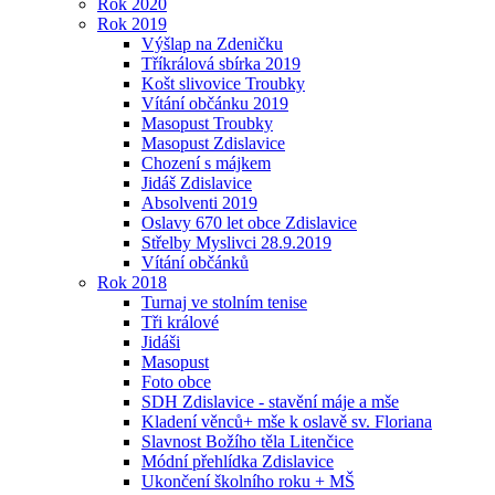
Rok 2020
Rok 2019
Výšlap na Zdeničku
Tříkrálová sbírka 2019
Košt slivovice Troubky
Vítání občánku 2019
Masopust Troubky
Masopust Zdislavice
Chození s májkem
Jidáš Zdislavice
Absolventi 2019
Oslavy 670 let obce Zdislavice
Střelby Myslivci 28.9.2019
Vítání občánků
Rok 2018
Turnaj ve stolním tenise
Tři králové
Jidáši
Masopust
Foto obce
SDH Zdislavice - stavění máje a mše
Kladení věnců+ mše k oslavě sv. Floriana
Slavnost Božího těla Litenčice
Módní přehlídka Zdislavice
Ukončení školního roku + MŠ