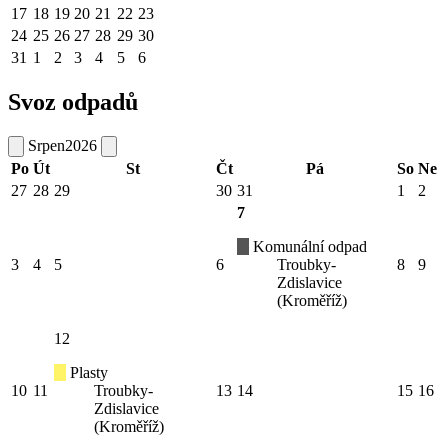
17
18
19
20
21
22
23
24
25
26
27
28
29
30
31
1
2
3
4
5
6
Svoz odpadů
Srpen
2026
Po
Út
St
Čt
Pá
So
Ne
27
28
29
30
31
1
2
7
Komunální odpad
3
4
5
6
Troubky-
8
9
Zdislavice
(Kroměříž)
12
Plasty
10
11
Troubky-
13
14
15
16
Zdislavice
(Kroměříž)