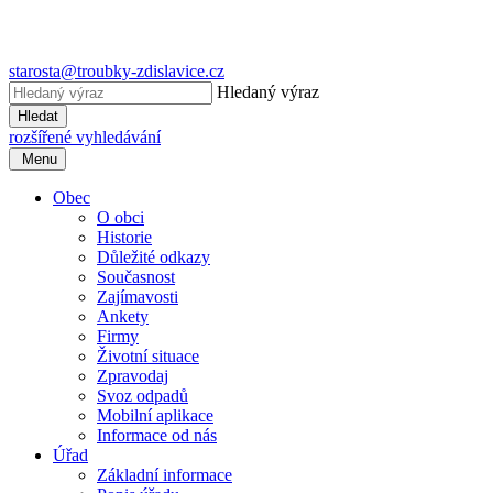
starosta@troubky-zdislavice.cz
Hledaný výraz
Hledat
rozšířené vyhledávání
Menu
Obec
O obci
Historie
Důležité odkazy
Současnost
Zajímavosti
Ankety
Firmy
Životní situace
Zpravodaj
Svoz odpadů
Mobilní aplikace
Informace od nás
Úřad
Základní informace