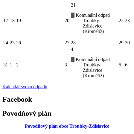
21
Komunální odpad
17
18
19
20
Troubky-
22
23
Zdislavice
(Kroměříž)
24
25
26
27
28
29
30
4
Komunální odpad
31
1
2
3
Troubky-
5
6
Zdislavice
(Kroměříž)
Kalendář svozu odpadu
Facebook
Povodňový plán
Povodňový plán obce Troubky-Zdislavice