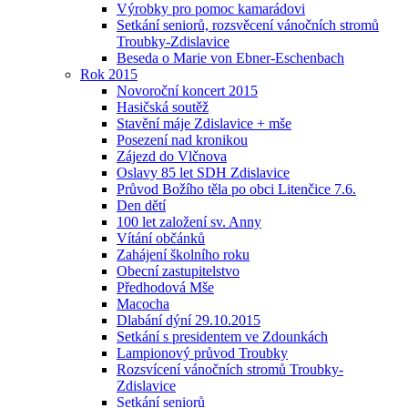
Výrobky pro pomoc kamarádovi
Setkání seniorů, rozsvěcení vánočních stromů
Troubky-Zdislavice
Beseda o Marie von Ebner-Eschenbach
Rok 2015
Novoroční koncert 2015
Hasičská soutěž
Stavění máje Zdislavice + mše
Posezení nad kronikou
Zájezd do Vlčnova
Oslavy 85 let SDH Zdislavice
Průvod Božího těla po obci Litenčice 7.6.
Den dětí
100 let založení sv. Anny
Vítání občánků
Zahájení školního roku
Obecní zastupitelstvo
Předhodová Mše
Macocha
Dlabání dýní 29.10.2015
Setkání s presidentem ve Zdounkách
Lampionový průvod Troubky
Rozsvícení vánočních stromů Troubky-
Zdislavice
Setkání seniorů