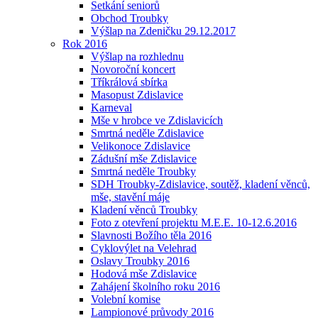
Setkání seniorů
Obchod Troubky
Výšlap na Zdeničku 29.12.2017
Rok 2016
Výšlap na rozhlednu
Novoroční koncert
Tříkrálová sbírka
Masopust Zdislavice
Karneval
Mše v hrobce ve Zdislavicích
Smrtná neděle Zdislavice
Velikonoce Zdislavice
Zádušní mše Zdislavice
Smrtná neděle Troubky
SDH Troubky-Zdislavice, soutěž, kladení věnců,
mše, stavění máje
Kladení věnců Troubky
Foto z otevření projektu M.E.E. 10-12.6.2016
Slavnosti Božího těla 2016
Cyklovýlet na Velehrad
Oslavy Troubky 2016
Hodová mše Zdislavice
Zahájení školního roku 2016
Volební komise
Lampionové průvody 2016