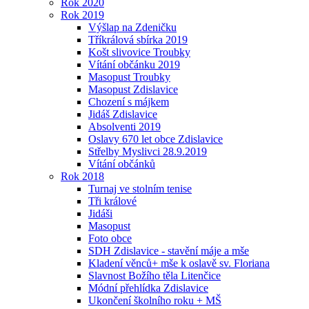
Rok 2020
Rok 2019
Výšlap na Zdeničku
Tříkrálová sbírka 2019
Košt slivovice Troubky
Vítání občánku 2019
Masopust Troubky
Masopust Zdislavice
Chození s májkem
Jidáš Zdislavice
Absolventi 2019
Oslavy 670 let obce Zdislavice
Střelby Myslivci 28.9.2019
Vítání občánků
Rok 2018
Turnaj ve stolním tenise
Tři králové
Jidáši
Masopust
Foto obce
SDH Zdislavice - stavění máje a mše
Kladení věnců+ mše k oslavě sv. Floriana
Slavnost Božího těla Litenčice
Módní přehlídka Zdislavice
Ukončení školního roku + MŠ