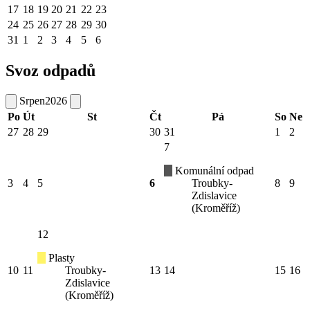
17
18
19
20
21
22
23
24
25
26
27
28
29
30
31
1
2
3
4
5
6
Svoz odpadů
Srpen
2026
Po
Út
St
Čt
Pá
So
Ne
27
28
29
30
31
1
2
7
Komunální odpad
3
4
5
6
Troubky-
8
9
Zdislavice
(Kroměříž)
12
Plasty
10
11
Troubky-
13
14
15
16
Zdislavice
(Kroměříž)