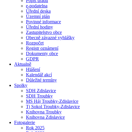
Popis úřadu
e-podatelna
Úřední deska
Územní plán
Povinné informace
Úřední hodiny
Zastupitelstvo obce
Obecně závazné vyhlášky
Rozpočet
Registr oznámení
Dokumenty obce
GDPR
Aktualně
Hlášení
Kalendář akcí
Důležité termíny
Spolky
SDH Zdislavice
SDH Troubky
MS Háj Troubky-Zdislavice
Tj Sokol Troubky-Zdislavice
Knihovna Troubky
Knihovna Zdislavice
Fotogalerie
Rok 2025