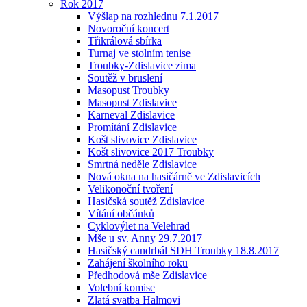
Rok 2017
Výšlap na rozhlednu 7.1.2017
Novoroční koncert
Třikrálová sbírka
Turnaj ve stolním tenise
Troubky-Zdislavice zima
Soutěž v bruslení
Masopust Troubky
Masopust Zdislavice
Karneval Zdislavice
Promítání Zdislavice
Košt slivovice Zdislavice
Košt slivovice 2017 Troubky
Smrtná neděle Zdislavice
Nová okna na hasičárně ve Zdislavicích
Velikonoční tvoření
Hasičská soutěž Zdislavice
Vítání občánků
Cyklovýlet na Velehrad
Mše u sv. Anny 29.7.2017
Hasičský candrbál SDH Troubky 18.8.2017
Zahájení školního roku
Předhodová mše Zdislavice
Volební komise
Zlatá svatba Halmovi