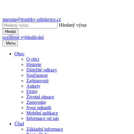
starosta@troubky-zdislavice.cz
Hledaný výraz
Hledat
rozšířené vyhledávání
Menu
Obec
O obci
Historie
Důležité odkazy
Současnost
Zajímavosti
Ankety
Firmy
Životní situace
Zpravodaj
Svoz odpadů
Mobilní aplikace
Informace od nás
Úřad
Základní informace