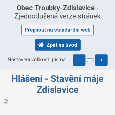
Obec Troubky-Zdislavice
-
Zjednodušená verze stránek
Přepnout na standardní web
Zpět na úvod
Nastavení velikosti písma
—
+
Hlášení - Stavění máje
Zdislavice