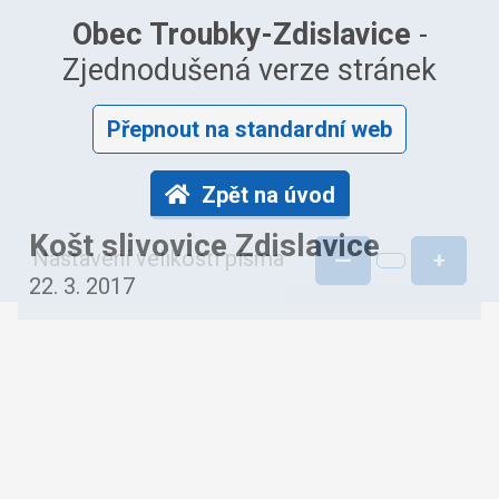
Obec Troubky-Zdislavice
-
Zjednodušená verze stránek
Přepnout na standardní web
Zpět na úvod
Košt slivovice Zdislavice
Nastavení velikosti písma
—
+
22. 3. 2017