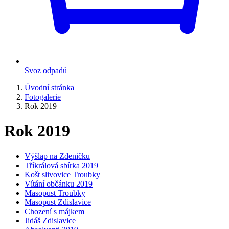
Svoz odpadů
Úvodní stránka
Fotogalerie
Rok 2019
Rok 2019
Výšlap na Zdeničku
Tříkrálová sbírka 2019
Košt slivovice Troubky
Vítání občánku 2019
Masopust Troubky
Masopust Zdislavice
Chození s májkem
Jidáš Zdislavice