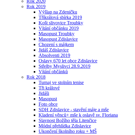
Rok 2020
Rok 2019
Výšlap na Zdeničku
Tříkrálová sbírka 2019
Košt slivovice Troubky
Vítání občánku 2019
Masopust Troubky
Masopust Zdislavice
Chození s májkem
Jidáš Zdislavice
Absolventi 2019
Oslavy 670 let obce Zdislavice
Střelby Myslivci 28.9.2019
Vítání občánků
Rok 2018
Turnaj ve stolním tenise
Tři králové
Jidáši
Masopust
Foto obce
SDH Zdislavice - stavění máje a mše
Kladení věnců+ mše k oslavě sv. Floriana
Slavnost Božího těla Litenčice
Módní přehlídka Zdislavice
Ukončení školního roku + MŠ