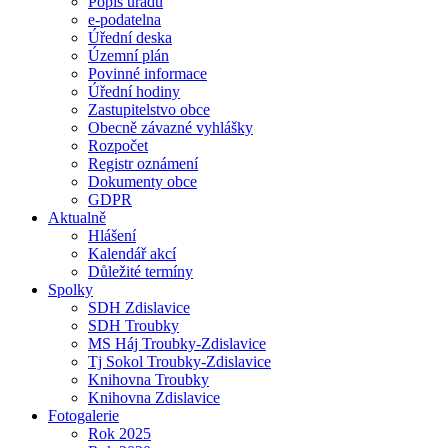
Popis úřadu
e-podatelna
Úřední deska
Územní plán
Povinné informace
Úřední hodiny
Zastupitelstvo obce
Obecně závazné vyhlášky
Rozpočet
Registr oznámení
Dokumenty obce
GDPR
Aktualně
Hlášení
Kalendář akcí
Důležité termíny
Spolky
SDH Zdislavice
SDH Troubky
MS Háj Troubky-Zdislavice
Tj Sokol Troubky-Zdislavice
Knihovna Troubky
Knihovna Zdislavice
Fotogalerie
Rok 2025