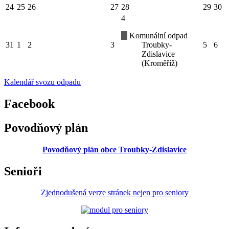
24
25
26
27
28
29
30
4
Komunální odpad
31
1
2
3
Troubky-
5
6
Zdislavice
(Kroměříž)
Kalendář svozu odpadu
Facebook
Povodňový plán
Povodňový plán obce Troubky-Zdislavice
Senioři
Zjednodušená verze stránek nejen pro seniory