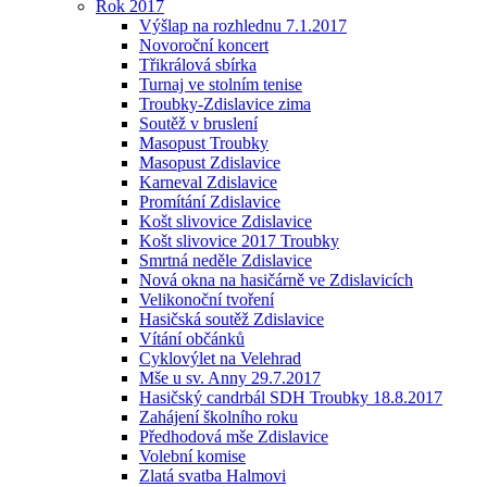
Rok 2017
Výšlap na rozhlednu 7.1.2017
Novoroční koncert
Třikrálová sbírka
Turnaj ve stolním tenise
Troubky-Zdislavice zima
Soutěž v bruslení
Masopust Troubky
Masopust Zdislavice
Karneval Zdislavice
Promítání Zdislavice
Košt slivovice Zdislavice
Košt slivovice 2017 Troubky
Smrtná neděle Zdislavice
Nová okna na hasičárně ve Zdislavicích
Velikonoční tvoření
Hasičská soutěž Zdislavice
Vítání občánků
Cyklovýlet na Velehrad
Mše u sv. Anny 29.7.2017
Hasičský candrbál SDH Troubky 18.8.2017
Zahájení školního roku
Předhodová mše Zdislavice
Volební komise
Zlatá svatba Halmovi