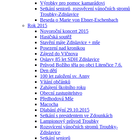
Výrobky pro pomoc kamarádovi
Setkání seniorů, rozsvěcení vánočních stromů
Troubky-Zdislavice
Beseda o Marie von Ebner-Eschenbach
Rok 2015
Novoroční koncert 2015
Hasičská soutěž
Stavění máje Zdislavice + mše
Posezení nad kronikou
Zájezd do Vlčnova
Oslavy 85 let SDH Zdislavice
Průvod Božího těla po obci Litenčice 7.6.
Den dětí
100 let založení sv. Anny
Vítání občánků
Zahájení školního roku
Obecní zastupitelstvo
Předhodová Mše
Macocha
Dlabání dýní 29.10.2015
Setkání s presidentem ve Zdounkách
Lampionový průvod Troubky
Rozsvícení vánočních stromů Troubky-
Zdislavice
Setkání seniorů