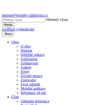
starosta@troubky-zdislavice.cz
Hledaný výraz
Hledat
rozšířené vyhledávání
Menu
Obec
O obci
Historie
Důležité odkazy
Současnost
Zajímavosti
Ankety
Firmy
Životní situace
Zpravodaj
Svoz odpadů
Mobilní aplikace
Informace od nás
Úřad
Základní informace