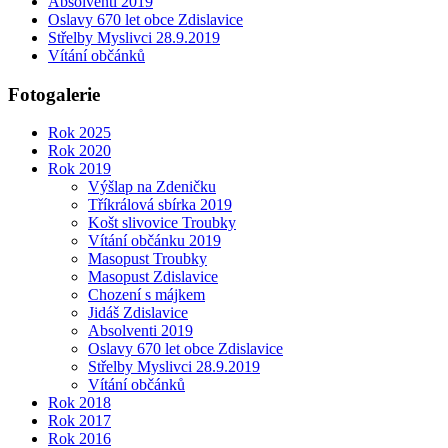
Absolventi 2019
Oslavy 670 let obce Zdislavice
Střelby Myslivci 28.9.2019
Vítání občánků
Fotogalerie
Rok 2025
Rok 2020
Rok 2019
Výšlap na Zdeničku
Tříkrálová sbírka 2019
Košt slivovice Troubky
Vítání občánku 2019
Masopust Troubky
Masopust Zdislavice
Chození s májkem
Jidáš Zdislavice
Absolventi 2019
Oslavy 670 let obce Zdislavice
Střelby Myslivci 28.9.2019
Vítání občánků
Rok 2018
Rok 2017
Rok 2016