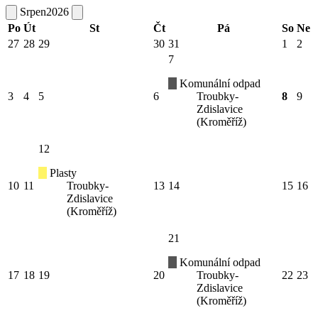
Srpen
2026
Po
Út
St
Čt
Pá
So
Ne
27
28
29
30
31
1
2
7
Komunální odpad
3
4
5
6
Troubky-
8
9
Zdislavice
(Kroměříž)
12
Plasty
10
11
Troubky-
13
14
15
16
Zdislavice
(Kroměříž)
21
Komunální odpad
17
18
19
20
Troubky-
22
23
Zdislavice
(Kroměříž)