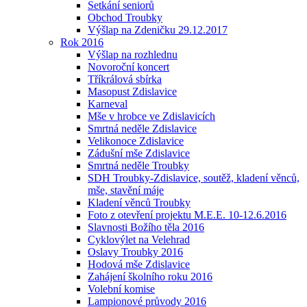
Setkání seniorů
Obchod Troubky
Výšlap na Zdeničku 29.12.2017
Rok 2016
Výšlap na rozhlednu
Novoroční koncert
Tříkrálová sbírka
Masopust Zdislavice
Karneval
Mše v hrobce ve Zdislavicích
Smrtná neděle Zdislavice
Velikonoce Zdislavice
Zádušní mše Zdislavice
Smrtná neděle Troubky
SDH Troubky-Zdislavice, soutěž, kladení věnců,
mše, stavění máje
Kladení věnců Troubky
Foto z otevření projektu M.E.E. 10-12.6.2016
Slavnosti Božího těla 2016
Cyklovýlet na Velehrad
Oslavy Troubky 2016
Hodová mše Zdislavice
Zahájení školního roku 2016
Volební komise
Lampionové průvody 2016