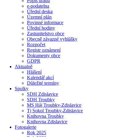
Popis úřadu
e-podatelna
Úřední deska
Územní plán
Povinné informace
Úřední hodiny
Zastupitelstvo obce
Obecně závazné vyhlášky
Rozpočet
Registr oznámení
Dokumenty obce
GDPR
Aktualně
Hlášení
Kalendář akcí
Důležité termíny
Spolky
SDH Zdislavice
SDH Troubky
MS Háj Troubky-Zdislavice
Tj Sokol Troubky-Zdislavice
Knihovna Troubky
Knihovna Zdislavice
Fotogalerie
Rok 2025