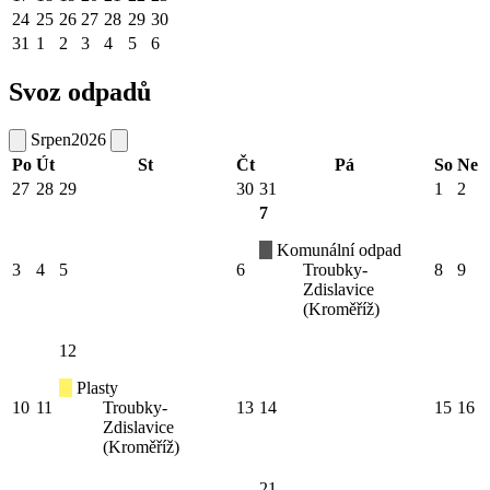
24
25
26
27
28
29
30
31
1
2
3
4
5
6
Svoz odpadů
Srpen
2026
Po
Út
St
Čt
Pá
So
Ne
27
28
29
30
31
1
2
7
Komunální odpad
3
4
5
6
Troubky-
8
9
Zdislavice
(Kroměříž)
12
Plasty
10
11
Troubky-
13
14
15
16
Zdislavice
(Kroměříž)
21