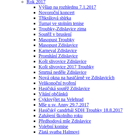
Rok 2017
Výšlap na rozhlednu 7.1.2017
Novoroční koncert
Třikrálová sbírka
Turnaj ve stolním tenise
Troubky-Zdislavice zima
Soutěž v bruslení
Masopust Troubky
Masopust Zdislavice
Karneval Zdislavice
Promítání Zdislavice
Košt slivovice Zdislavice
Košt slivovice 2017 Troubky
Smrtná neděle Zdislavice
Nová okna na hasičárně ve Zdislavicích
Velikonoční tvoření
Hasičská soutěž Zdislavice
Vítání občánků
Cyklovýlet na Velehrad
Mše u sv. Anny 29.7.2017
Hasičský candrbál SDH Troubky 18.8.2017
Zahájení školního roku
Předhodová mše Zdislavice
Volební komise
Zlatá svatba Halmovi