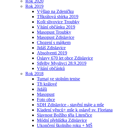
Rok 2020
Rok 2019
Výšlap na Zdeničku
Tříkrálová sbírka 2019
Košt slivovice Troubky
Vítání občánku 2019
Masopust Troubky
Masopust Zdislavice
Chození s májkem
Jidáš Zdislavice
Absolventi 2019
Oslavy 670 let obce Zdislavice
Střelby Myslivci 28.9.2019
Vítání občánků
Rok 2018
Turnaj ve stolním tenise
Tři králové
Jidáši
Masopust
Foto obce
SDH Zdislavice - stavění máje a mše
Kladení věnců+ mše k oslavě sv. Floriana
Slavnost Božího těla Litenčice
Módní přehlídka Zdislavice
Ukončení školního roku + MŠ