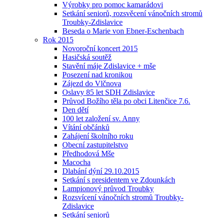
Výrobky pro pomoc kamarádovi
Setkání seniorů, rozsvěcení vánočních stromů
Troubky-Zdislavice
Beseda o Marie von Ebner-Eschenbach
Rok 2015
Novoroční koncert 2015
Hasičská soutěž
Stavění máje Zdislavice + mše
Posezení nad kronikou
Zájezd do Vlčnova
Oslavy 85 let SDH Zdislavice
Průvod Božího těla po obci Litenčice 7.6.
Den dětí
100 let založení sv. Anny
Vítání občánků
Zahájení školního roku
Obecní zastupitelstvo
Předhodová Mše
Macocha
Dlabání dýní 29.10.2015
Setkání s presidentem ve Zdounkách
Lampionový průvod Troubky
Rozsvícení vánočních stromů Troubky-
Zdislavice
Setkání seniorů