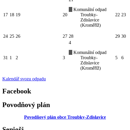
Komunální odpad
17
18
19
20
Troubky-
22
23
Zdislavice
(Kroměříž)
24
25
26
27
28
29
30
4
Komunální odpad
31
1
2
3
Troubky-
5
6
Zdislavice
(Kroměříž)
Kalendář svozu odpadu
Facebook
Povodňový plán
Povodňový plán obce Troubky-Zdislavice
Senioři