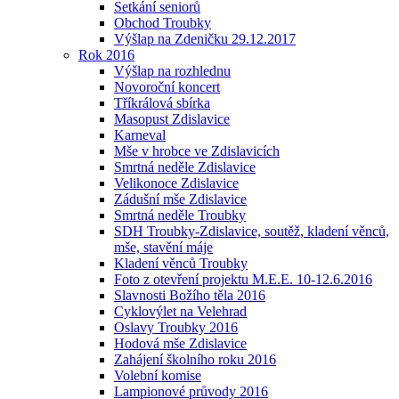
Setkání seniorů
Obchod Troubky
Výšlap na Zdeničku 29.12.2017
Rok 2016
Výšlap na rozhlednu
Novoroční koncert
Tříkrálová sbírka
Masopust Zdislavice
Karneval
Mše v hrobce ve Zdislavicích
Smrtná neděle Zdislavice
Velikonoce Zdislavice
Zádušní mše Zdislavice
Smrtná neděle Troubky
SDH Troubky-Zdislavice, soutěž, kladení věnců,
mše, stavění máje
Kladení věnců Troubky
Foto z otevření projektu M.E.E. 10-12.6.2016
Slavnosti Božího těla 2016
Cyklovýlet na Velehrad
Oslavy Troubky 2016
Hodová mše Zdislavice
Zahájení školního roku 2016
Volební komise
Lampionové průvody 2016