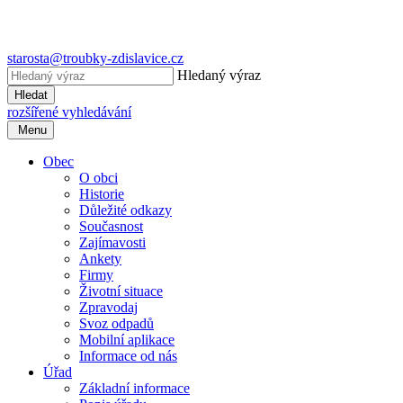
starosta@troubky-zdislavice.cz
Hledaný výraz
Hledat
rozšířené vyhledávání
Menu
Obec
O obci
Historie
Důležité odkazy
Současnost
Zajímavosti
Ankety
Firmy
Životní situace
Zpravodaj
Svoz odpadů
Mobilní aplikace
Informace od nás
Úřad
Základní informace