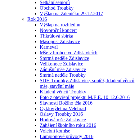
Setkání seniorů
Obchod Troubky
Výšlap na Zdeničku 29.12.2017
Rok 2016
Výšlap na rozhlednu
Novoroční koncert
Tříkrálová sbírka
Masopust Zdislavice
Karneval
Mše v hrobce ve Zdislavicích
Smrtná neděle Zdislavice
Velikonoce Zdislavice
Zádušní mše Zdislavice
Smrtná neděle Troubky
SDH Troubky-Zdislavice, soutěž, kladení věnců,
mše, stavění máje
Kladení věnců Troubky
Foto z otevření projektu M.E.E. 10-12.6.2016
Slavnosti Božího těla 2016
Cyklovýlet na Velehrad
Oslavy Troubky 2016
Hodová mše Zdislavice
Zahájení školního roku 2016
Volební komise
Lampionové průvody 2016