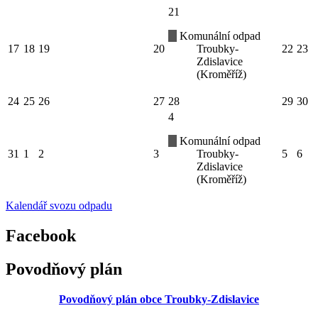
21
Komunální odpad
17
18
19
20
Troubky-
22
23
Zdislavice
(Kroměříž)
24
25
26
27
28
29
30
4
Komunální odpad
31
1
2
3
Troubky-
5
6
Zdislavice
(Kroměříž)
Kalendář svozu odpadu
Facebook
Povodňový plán
Povodňový plán obce Troubky-Zdislavice