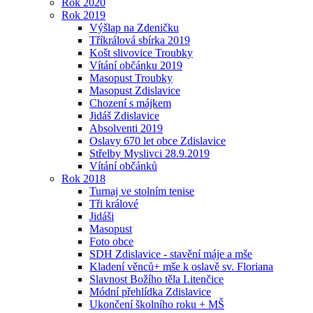
Rok 2020
Rok 2019
Výšlap na Zdeničku
Tříkrálová sbírka 2019
Košt slivovice Troubky
Vítání občánku 2019
Masopust Troubky
Masopust Zdislavice
Chození s májkem
Jidáš Zdislavice
Absolventi 2019
Oslavy 670 let obce Zdislavice
Střelby Myslivci 28.9.2019
Vítání občánků
Rok 2018
Turnaj ve stolním tenise
Tři králové
Jidáši
Masopust
Foto obce
SDH Zdislavice - stavění máje a mše
Kladení věnců+ mše k oslavě sv. Floriana
Slavnost Božího těla Litenčice
Módní přehlídka Zdislavice
Ukončení školního roku + MŠ