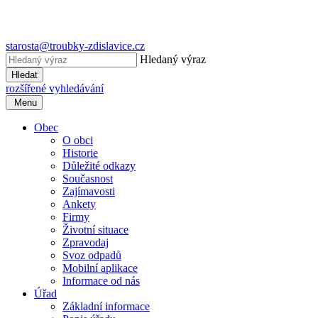
starosta@troubky-zdislavice.cz
Hledaný výraz
Hledat
rozšířené vyhledávání
Menu
Obec
O obci
Historie
Důležité odkazy
Současnost
Zajímavosti
Ankety
Firmy
Životní situace
Zpravodaj
Svoz odpadů
Mobilní aplikace
Informace od nás
Úřad
Základní informace