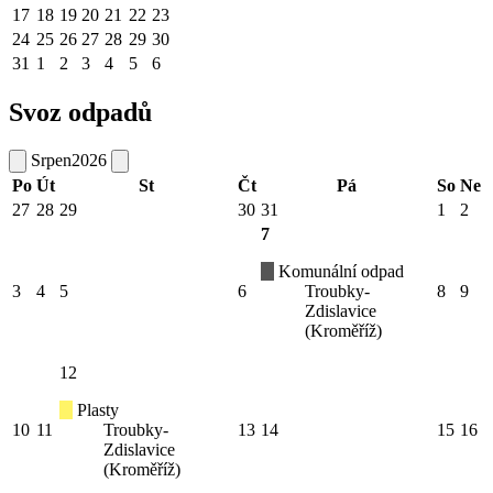
17
18
19
20
21
22
23
24
25
26
27
28
29
30
31
1
2
3
4
5
6
Svoz odpadů
Srpen
2026
Po
Út
St
Čt
Pá
So
Ne
27
28
29
30
31
1
2
7
Komunální odpad
3
4
5
6
Troubky-
8
9
Zdislavice
(Kroměříž)
12
Plasty
10
11
Troubky-
13
14
15
16
Zdislavice
(Kroměříž)