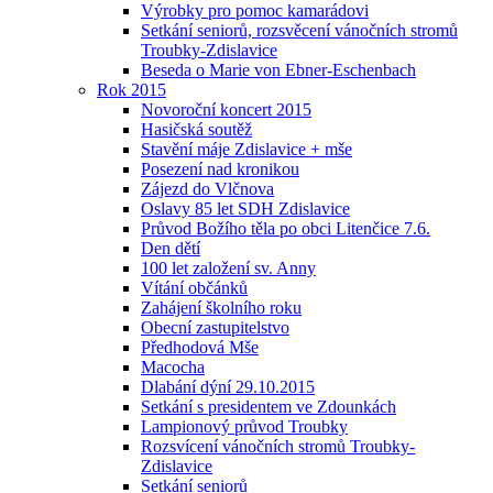
Výrobky pro pomoc kamarádovi
Setkání seniorů, rozsvěcení vánočních stromů
Troubky-Zdislavice
Beseda o Marie von Ebner-Eschenbach
Rok 2015
Novoroční koncert 2015
Hasičská soutěž
Stavění máje Zdislavice + mše
Posezení nad kronikou
Zájezd do Vlčnova
Oslavy 85 let SDH Zdislavice
Průvod Božího těla po obci Litenčice 7.6.
Den dětí
100 let založení sv. Anny
Vítání občánků
Zahájení školního roku
Obecní zastupitelstvo
Předhodová Mše
Macocha
Dlabání dýní 29.10.2015
Setkání s presidentem ve Zdounkách
Lampionový průvod Troubky
Rozsvícení vánočních stromů Troubky-
Zdislavice
Setkání seniorů