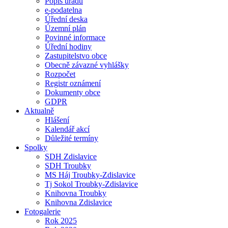
Popis úřadu
e-podatelna
Úřední deska
Územní plán
Povinné informace
Úřední hodiny
Zastupitelstvo obce
Obecně závazné vyhlášky
Rozpočet
Registr oznámení
Dokumenty obce
GDPR
Aktualně
Hlášení
Kalendář akcí
Důležité termíny
Spolky
SDH Zdislavice
SDH Troubky
MS Háj Troubky-Zdislavice
Tj Sokol Troubky-Zdislavice
Knihovna Troubky
Knihovna Zdislavice
Fotogalerie
Rok 2025