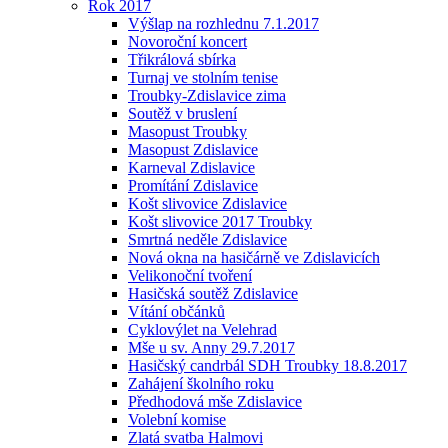
Rok 2017
Výšlap na rozhlednu 7.1.2017
Novoroční koncert
Třikrálová sbírka
Turnaj ve stolním tenise
Troubky-Zdislavice zima
Soutěž v bruslení
Masopust Troubky
Masopust Zdislavice
Karneval Zdislavice
Promítání Zdislavice
Košt slivovice Zdislavice
Košt slivovice 2017 Troubky
Smrtná neděle Zdislavice
Nová okna na hasičárně ve Zdislavicích
Velikonoční tvoření
Hasičská soutěž Zdislavice
Vítání občánků
Cyklovýlet na Velehrad
Mše u sv. Anny 29.7.2017
Hasičský candrbál SDH Troubky 18.8.2017
Zahájení školního roku
Předhodová mše Zdislavice
Volební komise
Zlatá svatba Halmovi