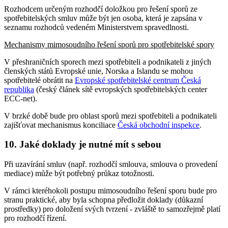
Rozhodcem určeným rozhodčí doložkou pro řešení sporů ze
spotřebitelských smluv může být jen osoba, která je zapsána v
seznamu rozhodců vedeném Ministerstvem spravedlnosti.
Mechanismy mimosoudního řešení sporů pro spotřebitelské spory
V přeshraničních sporech mezi spotřebiteli a podnikateli z jiných
členských států Evropské unie, Norska a Islandu se mohou
spotřebitelé obrátit na
Evropské spotřebitelské centrum Česká
republika
(český článek sítě evropských spotřebitelských center
ECC-net).
V brzké době bude pro oblast sporů mezi spotřebiteli a podnikateli
zajišťovat mechanismus konciliace
Česká obchodní inspekce
.
10. Jaké doklady je nutné mít s sebou
Při uzavírání smluv (např. rozhodčí smlouva, smlouva o provedení
mediace) může být potřebný průkaz totožnosti.
V rámci kteréhokoli postupu mimosoudního řešení sporu bude pro
stranu praktické, aby byla schopna předložit doklady (důkazní
prostředky) pro doložení svých tvrzení - zvláště to samozřejmě platí
pro rozhodčí řízení.