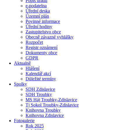
Popis úřadu
e-podatelna
Úřední deska
Územní plán
Povinné informace
Úřední hodiny
Zastupitelstvo obce
Obecně závazné vyhlášky
Rozpočet
Registr oznámení
Dokumenty obce
GDPR
Aktualně
Hlášení
Kalendář akcí
Důležité termíny
Spolky
SDH Zdislavice
SDH Troubky
MS Háj Troubky-Zdislavice
Tj Sokol Troubky-Zdislavice
Knihovna Troubky
Knihovna Zdislavice
Fotogalerie
Rok 2025