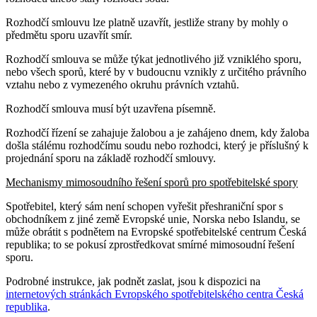
Rozhodčí smlouvu lze platně uzavřít, jestliže strany by mohly o
předmětu sporu uzavřít smír.
Rozhodčí smlouva se může týkat jednotlivého již vzniklého sporu,
nebo všech sporů, které by v budoucnu vznikly z určitého právního
vztahu nebo z vymezeného okruhu právních vztahů.
Rozhodčí smlouva musí být uzavřena písemně.
Rozhodčí řízení se zahajuje žalobou a je zahájeno dnem, kdy žaloba
došla stálému rozhodčímu soudu nebo rozhodci, který je příslušný k
projednání sporu na základě rozhodčí smlouvy.
Mechanismy mimosoudního řešení sporů pro spotřebitelské spory
Spotřebitel, který sám není schopen vyřešit přeshraniční spor s
obchodníkem z jiné země Evropské unie, Norska nebo Islandu, se
může obrátit s podnětem na Evropské spotřebitelské centrum Česká
republika; to se pokusí zprostředkovat smírné mimosoudní řešení
sporu.
Podrobné instrukce, jak podnět zaslat, jsou k dispozici na
internetových stránkách Evropského spotřebitelského centra Česká
republika
.