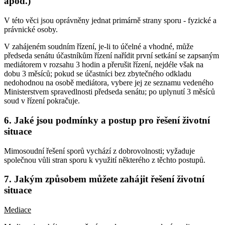
apod.)
V této věci jsou oprávněny jednat primárně strany sporu - fyzické a
právnické osoby.
V zahájeném soudním řízení, je-li to účelné a vhodné, může
předseda senátu účastníkům řízení nařídit první setkání se zapsaným
mediátorem v rozsahu 3 hodin a přerušit řízení, nejdéle však na
dobu 3 měsíců; pokud se účastníci bez zbytečného odkladu
nedohodnou na osobě mediátora, vybere jej ze seznamu vedeného
Ministerstvem spravedlnosti předseda senátu; po uplynutí 3 měsíců
soud v řízení pokračuje.
6. Jaké jsou podmínky a postup pro řešení životní
situace
Mimosoudní řešení sporů vychází z dobrovolnosti; vyžaduje
společnou vůli stran sporu k využití některého z těchto postupů.
7. Jakým způsobem můžete zahájit řešení životní
situace
Mediace