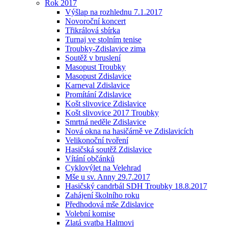
Rok 2017
Výšlap na rozhlednu 7.1.2017
Novoroční koncert
Třikrálová sbírka
Turnaj ve stolním tenise
Troubky-Zdislavice zima
Soutěž v bruslení
Masopust Troubky
Masopust Zdislavice
Karneval Zdislavice
Promítání Zdislavice
Košt slivovice Zdislavice
Košt slivovice 2017 Troubky
Smrtná neděle Zdislavice
Nová okna na hasičárně ve Zdislavicích
Velikonoční tvoření
Hasičská soutěž Zdislavice
Vítání občánků
Cyklovýlet na Velehrad
Mše u sv. Anny 29.7.2017
Hasičský candrbál SDH Troubky 18.8.2017
Zahájení školního roku
Předhodová mše Zdislavice
Volební komise
Zlatá svatba Halmovi