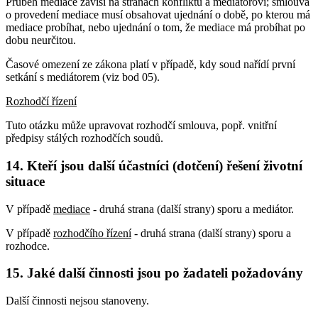
Průběh mediace závisí na stranách konfliktu a mediátorovi; smlouva
o provedení mediace musí obsahovat ujednání o době, po kterou má
mediace probíhat, nebo ujednání o tom, že mediace má probíhat po
dobu neurčitou.
Časové omezení ze zákona platí v případě, kdy soud nařídí první
setkání s mediátorem (viz bod 05).
Rozhodčí řízení
Tuto otázku může upravovat rozhodčí smlouva, popř. vnitřní
předpisy stálých rozhodčích soudů.
14. Kteří jsou další účastníci (dotčení) řešení životní
situace
V případě
mediace
- druhá strana (další strany) sporu a mediátor.
V případě
rozhodčího řízení
- druhá strana (další strany) sporu a
rozhodce.
15. Jaké další činnosti jsou po žadateli požadovány
Další činnosti nejsou stanoveny.