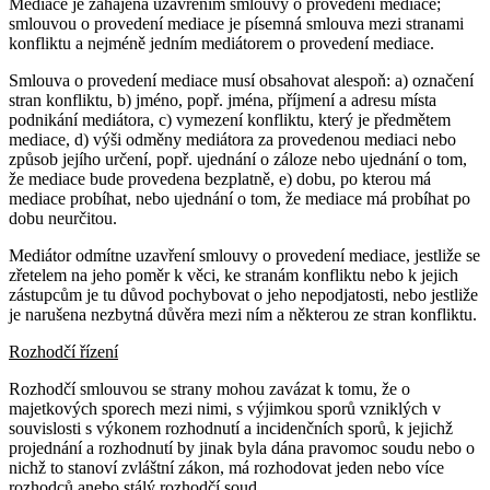
Mediace je zahájena uzavřením smlouvy o provedení mediace;
smlouvou o provedení mediace je písemná smlouva mezi stranami
konfliktu a nejméně jedním mediátorem o provedení mediace.
Smlouva o provedení mediace musí obsahovat alespoň: a) označení
stran konfliktu, b) jméno, popř. jména, příjmení a adresu místa
podnikání mediátora, c) vymezení konfliktu, který je předmětem
mediace, d) výši odměny mediátora za provedenou mediaci nebo
způsob jejího určení, popř. ujednání o záloze nebo ujednání o tom,
že mediace bude provedena bezplatně, e) dobu, po kterou má
mediace probíhat, nebo ujednání o tom, že mediace má probíhat po
dobu neurčitou.
Mediátor odmítne uzavření smlouvy o provedení mediace, jestliže se
zřetelem na jeho poměr k věci, ke stranám konfliktu nebo k jejich
zástupcům je tu důvod pochybovat o jeho nepodjatosti, nebo jestliže
je narušena nezbytná důvěra mezi ním a některou ze stran konfliktu.
Rozhodčí řízení
Rozhodčí smlouvou se strany mohou zavázat k tomu, že o
majetkových sporech mezi nimi, s výjimkou sporů vzniklých v
souvislosti s výkonem rozhodnutí a incidenčních sporů, k jejichž
projednání a rozhodnutí by jinak byla dána pravomoc soudu nebo o
nichž to stanoví zvláštní zákon, má rozhodovat jeden nebo více
rozhodců anebo stálý rozhodčí soud.