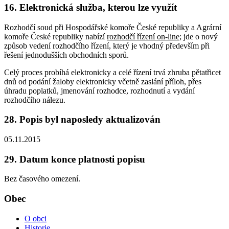
16. Elektronická služba, kterou lze využít
Rozhodčí soud při Hospodářské komoře České republiky a Agrární
komoře České republiky nabízí
rozhodčí řízení on-line
; jde o nový
způsob vedení rozhodčího řízení, který je vhodný především při
řešení jednodušších obchodních sporů.
Celý proces probíhá elektronicky a celé řízení trvá zhruba pětatřicet
dnů od podání žaloby elektronicky včetně zaslání příloh, přes
úhradu poplatků, jmenování rozhodce, rozhodnutí a vydání
rozhodčího nálezu.
28. Popis byl naposledy aktualizován
05.11.2015
29. Datum konce platnosti popisu
Bez časového omezení.
Obec
O obci
Historie