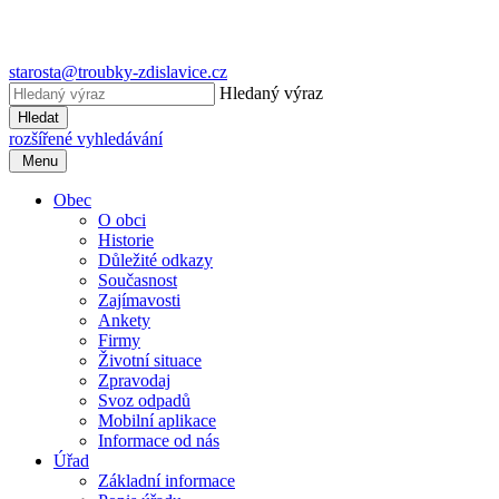
starosta@troubky-zdislavice.cz
Hledaný výraz
Hledat
rozšířené vyhledávání
Menu
Obec
O obci
Historie
Důležité odkazy
Současnost
Zajímavosti
Ankety
Firmy
Životní situace
Zpravodaj
Svoz odpadů
Mobilní aplikace
Informace od nás
Úřad
Základní informace