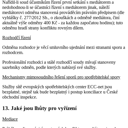
Nařídil-li soud účastníkům řízení první setkání s mediátorem a
nedohodnou-li se účastníci řízení s mediátorem jinak, náleží
mediátorovi odměna stanovená prováděcím právním předpisem (dle
vyhlášky č. 277/2012 Sb., o zkouškách a odměně mediátora, činí
aktuálně výše odměny 400 Kč - za každou započatou hodinu); tuto
odměnu hradí strany konfliktu rovným dílem.
Rozhodčí řízení
Odměna rozhodce je věcí smluvního ujednání mezi stranami sporu a
rozhodcem.
Profesionální rozhodci a stálé rozhodčí soudy mívají stanoveny
sazebníky odměn, podle kterých nabízejí své služby.
Mechanismy mimosoudního řešení sporů pro spotřebitelské spory
Služby sítě evropských spotřebitelských center ECC-net jsou
bezplatné, stejně tak bude bezplatný i postup konciliace u České
obchodní inspekce.
13. Jaké jsou lhůty pro vyřízení
Mediace