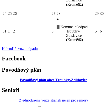
Zdislavice
(Kroměříž)
24
25
26
27
28
29
30
4
Komunální odpad
31
1
2
3
Troubky-
5
6
Zdislavice
(Kroměříž)
Kalendář svozu odpadu
Facebook
Povodňový plán
Povodňový plán obce Troubky-Zdislavice
Senioři
Zjednodušená verze stránek nejen pro seniory