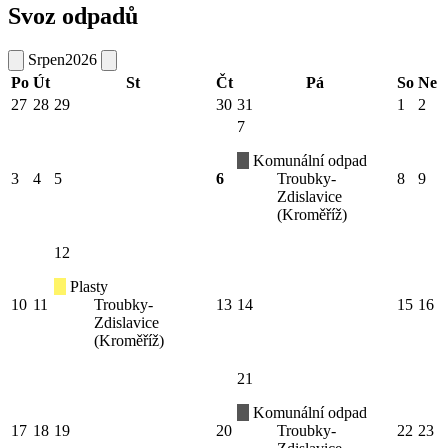
Svoz odpadů
Srpen
2026
Po
Út
St
Čt
Pá
So
Ne
27
28
29
30
31
1
2
7
Komunální odpad
3
4
5
6
Troubky-
8
9
Zdislavice
(Kroměříž)
12
Plasty
10
11
Troubky-
13
14
15
16
Zdislavice
(Kroměříž)
21
Komunální odpad
17
18
19
20
Troubky-
22
23