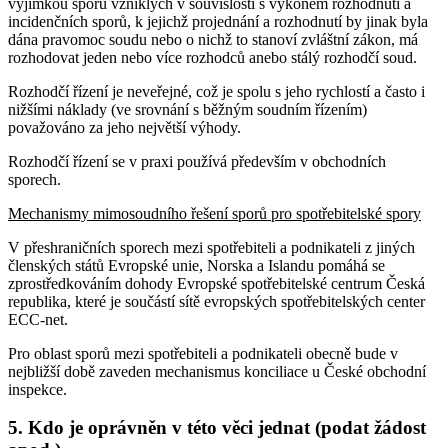
výjimkou sporů vzniklých v souvislosti s výkonem rozhodnutí a
incidenčních sporů, k jejichž projednání a rozhodnutí by jinak byla
dána pravomoc soudu nebo o nichž to stanoví zvláštní zákon, má
rozhodovat jeden nebo více rozhodců anebo stálý rozhodčí soud.
Rozhodčí řízení je neveřejné, což je spolu s jeho rychlostí a často i
nižšími náklady (ve srovnání s běžným soudním řízením)
považováno za jeho největší výhody.
Rozhodčí řízení se v praxi používá především v obchodních
sporech.
Mechanismy mimosoudního řešení sporů pro spotřebitelské spory
V přeshraničních sporech mezi spotřebiteli a podnikateli z jiných
členských států Evropské unie, Norska a Islandu pomáhá se
zprostředkováním dohody Evropské spotřebitelské centrum Česká
republika, které je součástí sítě evropských spotřebitelských center
ECC-net.
Pro oblast sporů mezi spotřebiteli a podnikateli obecně bude v
nejbližší době zaveden mechanismus konciliace u České obchodní
inspekce.
5. Kdo je oprávněn v této věci jednat (podat žádost