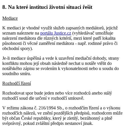
8. Na které instituci životní situaci řešit
Mediace
K mediaci je vhodné využít služeb zapsaných mediátorů, jejichž
seznam naleznete na
portálu Justice.cz
(vyhledávač umožňuje
nalezení mediátora dle různých kritérií, mezi které patří lokalita
působnosti či věcné zaměření mediátora - např. rodinné právo či
obchodní spory).
Je-li mediace úspěšná a vede k uzavření mediační dohody, strany
konfliktu mohou její obsah následně nechat u notáře vtělit do
notářského zápisu se svolením k vykonatelnosti nebo u soudu do
soudního smíru.
Rozhodčí řízení
Rozhodovat spor bude jeden nebo více rozhodců anebo stálý
rozhodčí soud dle určení v rozhodčí smlouvě.
V režimu zákona č. 216/1994 Sb., o rozhodčím řízení a o výkonu
rozhodčích nálezů, ve znění pozdějších předpisů, rozhodcem může
být občan České republiky, který je zletilý, bezúhonný a plně
svéprávný, pokud zvláštní předpis nestanoví jinak.