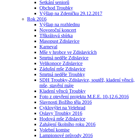
Setkání seniorů
Obchod Troubky
Výšlap na Zdeničku 29.12.2017
Rok 2016
Výšlap na rozhlednu
Novoroční koncert
Tříkrálová sbírka
Masopust Zdislavice
Karneval
Mše v hrobce ve Zdislavicích
Smrtná neděle Zdislavice
Velikonoce Zdislavice
Zádušní mše Zdislavice
Smrtná neděle Troubky
SDH Troubky-Zdislavice, soutěž, kladení věnců,
mše, stavění máje
Kladení věnců Troubky
Foto z otevření projektu M.E.E. 10-12.6.2016
Slavnosti Božího těla 2016
Cyklovýlet na Velehrad
Oslavy Troubky 2016
Hodová mše Zdislavice
Zahájení školního roku 2016
Volební komise
Lampionové průvody 2016