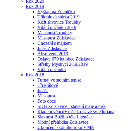
Rok 2020
Rok 2019
Výšlap na Zdeničku
Tříkrálová sbírka 2019
Košt slivovice Troubky
Vítání občánku 2019
Masopust Troubky
Masopust Zdislavice
Chození s májkem
Jidáš Zdislavice
Absolventi 2019
Oslavy 670 let obce Zdislavice
Střelby Myslivci 28.9.2019
Vítání občánků
Rok 2018
Turnaj ve stolním tenise
Tři králové
Jidáši
Masopust
Foto obce
SDH Zdislavice - stavění máje a mše
Kladení věnců+ mše k oslavě sv. Floriana
Slavnost Božího těla Litenčice
Módní přehlídka Zdislavice
Ukončení školního roku + MŠ