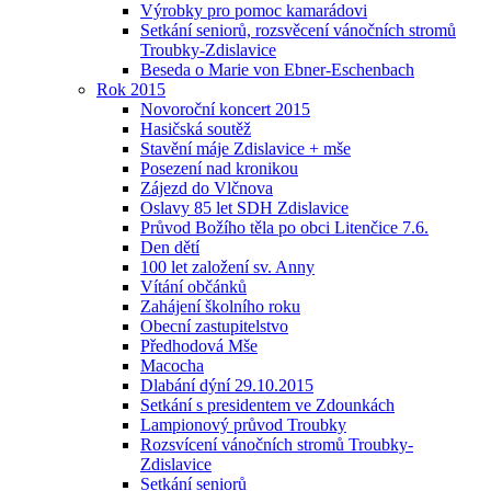
Výrobky pro pomoc kamarádovi
Setkání seniorů, rozsvěcení vánočních stromů
Troubky-Zdislavice
Beseda o Marie von Ebner-Eschenbach
Rok 2015
Novoroční koncert 2015
Hasičská soutěž
Stavění máje Zdislavice + mše
Posezení nad kronikou
Zájezd do Vlčnova
Oslavy 85 let SDH Zdislavice
Průvod Božího těla po obci Litenčice 7.6.
Den dětí
100 let založení sv. Anny
Vítání občánků
Zahájení školního roku
Obecní zastupitelstvo
Předhodová Mše
Macocha
Dlabání dýní 29.10.2015
Setkání s presidentem ve Zdounkách
Lampionový průvod Troubky
Rozsvícení vánočních stromů Troubky-
Zdislavice
Setkání seniorů