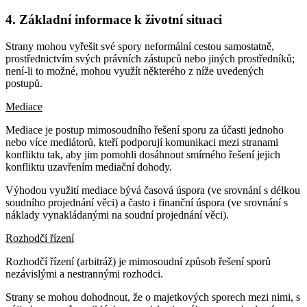
4. Základní informace k životní situaci
Strany mohou vyřešit své spory neformální cestou samostatně,
prostřednictvím svých právních zástupců nebo jiných prostředníků;
není-li to možné, mohou využít některého z níže uvedených
postupů.
Mediace
Mediace je postup mimosoudního řešení sporu za účasti jednoho
nebo více mediátorů, kteří podporují komunikaci mezi stranami
konfliktu tak, aby jim pomohli dosáhnout smírného řešení jejich
konfliktu uzavřením mediační dohody.
Výhodou využití mediace bývá časová úspora (ve srovnání s délkou
soudního projednání věci) a často i finanční úspora (ve srovnání s
náklady vynakládanými na soudní projednání věci).
Rozhodčí řízení
Rozhodčí řízení (arbitráž) je mimosoudní způsob řešení sporů
nezávislými a nestrannými rozhodci.
Strany se mohou dohodnout, že o majetkových sporech mezi nimi, s