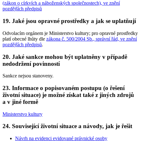
(zákon o církvích a náboženských společnostech), ve znění
pozdějších předpisů
19. Jaké jsou opravné prostředky a jak se uplatňují
Odvolacím orgánem je Ministerstvo kultury; pro opravné prostředky
platí obecné lhůty dle
zákona č. 500/2004 Sb., správní řád, ve znění
pozdějších předpisů
.
20. Jaké sankce mohou být uplatněny v případě
nedodržení povinností
Sankce nejsou stanoveny.
23. Informace o popisovaném postupu (o řešení
životní situace) je možné získat také z jiných zdrojů
a v jiné formě
Ministerstvo kultury
24. Související životní situace a návody, jak je řešit
Návrh na evidenci evidované právnické osoby