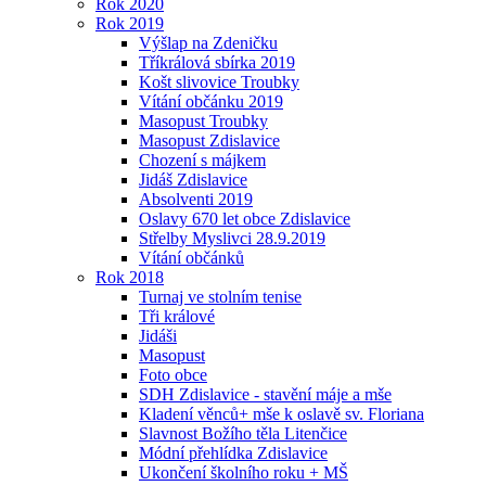
Rok 2020
Rok 2019
Výšlap na Zdeničku
Tříkrálová sbírka 2019
Košt slivovice Troubky
Vítání občánku 2019
Masopust Troubky
Masopust Zdislavice
Chození s májkem
Jidáš Zdislavice
Absolventi 2019
Oslavy 670 let obce Zdislavice
Střelby Myslivci 28.9.2019
Vítání občánků
Rok 2018
Turnaj ve stolním tenise
Tři králové
Jidáši
Masopust
Foto obce
SDH Zdislavice - stavění máje a mše
Kladení věnců+ mše k oslavě sv. Floriana
Slavnost Božího těla Litenčice
Módní přehlídka Zdislavice
Ukončení školního roku + MŠ