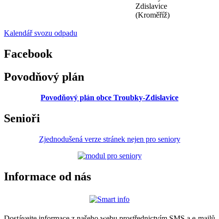
Zdislavice
(Kroměříž)
Kalendář svozu odpadu
Facebook
Povodňový plán
Povodňový plán obce Troubky-Zdislavice
Senioři
Zjednodušená verze stránek nejen pro seniory
Informace od nás
Dostávejte informace z našeho webu prostřednictvím SMS a e-mailů