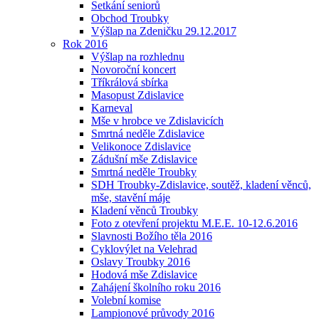
Setkání seniorů
Obchod Troubky
Výšlap na Zdeničku 29.12.2017
Rok 2016
Výšlap na rozhlednu
Novoroční koncert
Tříkrálová sbírka
Masopust Zdislavice
Karneval
Mše v hrobce ve Zdislavicích
Smrtná neděle Zdislavice
Velikonoce Zdislavice
Zádušní mše Zdislavice
Smrtná neděle Troubky
SDH Troubky-Zdislavice, soutěž, kladení věnců,
mše, stavění máje
Kladení věnců Troubky
Foto z otevření projektu M.E.E. 10-12.6.2016
Slavnosti Božího těla 2016
Cyklovýlet na Velehrad
Oslavy Troubky 2016
Hodová mše Zdislavice
Zahájení školního roku 2016
Volební komise
Lampionové průvody 2016