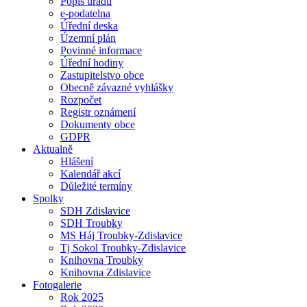
Popis úřadu
e-podatelna
Úřední deska
Územní plán
Povinné informace
Úřední hodiny
Zastupitelstvo obce
Obecně závazné vyhlášky
Rozpočet
Registr oznámení
Dokumenty obce
GDPR
Aktualně
Hlášení
Kalendář akcí
Důležité termíny
Spolky
SDH Zdislavice
SDH Troubky
MS Háj Troubky-Zdislavice
Tj Sokol Troubky-Zdislavice
Knihovna Troubky
Knihovna Zdislavice
Fotogalerie
Rok 2025