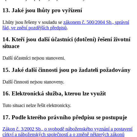
13. Jaké jsou lhůty pro vyřízení
Lhůty jsou řešeny v souladu se
zákonem č. 500/2004 Sb., správní
řád, ve znění pozdějších předpisů
.
14. Kteří jsou další účastníci (dotčení) řešení životní
situace
Další účastníci nejsou stanoveni.
15. Jaké další činnosti jsou po žadateli požadovány
Další činnosti nejsou stanoveny.
16. Elektronická služba, kterou lze využít
Tuto situaci nelze řešit elektronicky.
17. Podle kterého právního předpisu se postupuje
Zákon č. 3/2002 Sb., o svobodě náboženského vyznání a postavení
církví a náboženských společností a o změně některých zákonů