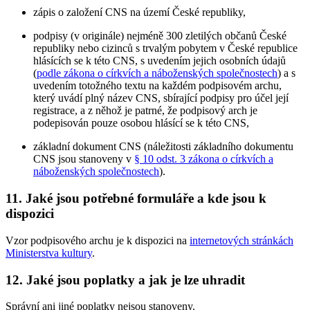
zápis o založení CNS na území České republiky,
podpisy (v originále) nejméně 300 zletilých občanů České
republiky nebo cizinců s trvalým pobytem v České republice
hlásících se k této CNS, s uvedením jejich osobních údajů
(
podle zákona o církvích a náboženských společnostech
) a s
uvedením totožného textu na každém podpisovém archu,
který uvádí plný název CNS, sbírající podpisy pro účel její
registrace, a z něhož je patrné, že podpisový arch je
podepisován pouze osobou hlásící se k této CNS,
základní dokument CNS (náležitosti základního dokumentu
CNS jsou stanoveny v
§ 10 odst. 3 zákona o církvích a
náboženských společnostech
).
11. Jaké jsou potřebné formuláře a kde jsou k
dispozici
Vzor podpisového archu je k dispozici na
internetových stránkách
Ministerstva kultury
.
12. Jaké jsou poplatky a jak je lze uhradit
Správní ani jiné poplatky nejsou stanoveny.