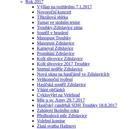
Rok 2017
Výšlap na rozhlednu 7.1.2017
Novoroční koncert
Třikrálová sbírka
Turnaj ve stolním tenise
Troubky-Zdislavice zima
Soutěž v bruslení
Masopust Troubky
Masopust Zdislavice
Karneval Zdislavice
Promítání Zdislavice
Košt slivovice Zdislavice
Košt slivovice 2017 Troubky
Smrtná neděle Zdislavice
Nová okna na hasičárně ve Zdislavicích
Velikonoční tvoření
Hasičská soutěž Zdislavice
Vítání občánků
Cyklovýlet na Velehrad
Mše u sv. Anny 29.7.2017
Hasičský candrbál SDH Troubky 18.8.2017
Zahájení školního roku
Předhodová mše Zdislavice
Volební komise
Zlatá svatba Halmovi