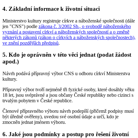
4. Základní informace k životní situaci
Ministerstvo kultury registruje církve a náboženské společnosti (dále
jen "CNS") podle
zákona č. 3/2002 Sb., o svobodě náboženského
vyznání a postavení církví a náboženských společností a o změně
některých zákonů (zákon o církvích a náboženských společnostech),
ve znění pozdějších předpisů
.
5. Kdo je oprávněn v této věci jednat (podat žádost
apod.)
Návrh podává přípravný výbor CNS u odboru církví Ministerstva
kultury.
Přípravný výbor tvoří nejméně tři fyzické osoby, které dosáhly věku
18 let, jsou svéprávné a jsou občany České republiky nebo cizinci s
trvalým pobytem v České republice.
Členové přípravného výboru návrh podepíší (přičemž podpisy musí
být úředně ověřeny), uvedou své osobní údaje a určí, kdo je
zmocněn jednat jménem výboru.
6. Jaké jsou podmínky a postup pro řešení životní