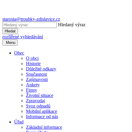
starosta@troubky-zdislavice.cz
Hledaný výraz
Hledat
rozšířené vyhledávání
Menu
Obec
O obci
Historie
Důležité odkazy
Současnost
Zajímavosti
Ankety
Firmy
Životní situace
Zpravodaj
Svoz odpadů
Mobilní aplikace
Informace od nás
Úřad
Základní informace