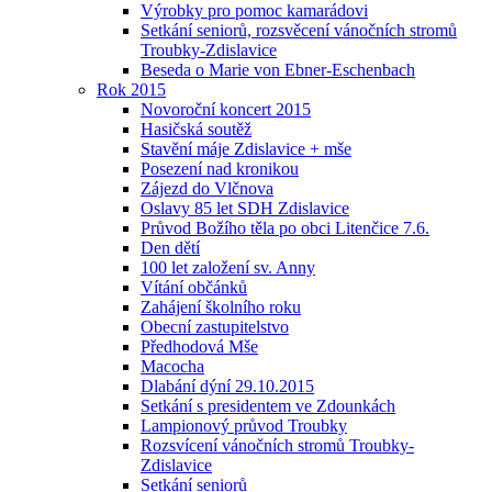
Výrobky pro pomoc kamarádovi
Setkání seniorů, rozsvěcení vánočních stromů
Troubky-Zdislavice
Beseda o Marie von Ebner-Eschenbach
Rok 2015
Novoroční koncert 2015
Hasičská soutěž
Stavění máje Zdislavice + mše
Posezení nad kronikou
Zájezd do Vlčnova
Oslavy 85 let SDH Zdislavice
Průvod Božího těla po obci Litenčice 7.6.
Den dětí
100 let založení sv. Anny
Vítání občánků
Zahájení školního roku
Obecní zastupitelstvo
Předhodová Mše
Macocha
Dlabání dýní 29.10.2015
Setkání s presidentem ve Zdounkách
Lampionový průvod Troubky
Rozsvícení vánočních stromů Troubky-
Zdislavice
Setkání seniorů