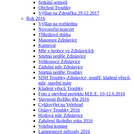
Setkání seniorů
Obchod Troubky
Výšlap na Zdeničku 29.12.2017
Rok 2016
Výšlap na rozhlednu
Novoroční koncert
Tříkrálová sbírka
Masopust Zdislavice
Karneval
Mše v hrobce ve Zdislavicích
Smrtná neděle Zdislavice
Velikonoce Zdislavice
Zádušní mše Zdislavice
Smrtná neděle Troubky
SDH Troubky-Zdislavice, soutěž, kladení věnců,
mše, stavění máje
Kladení věnců Troubky
Foto z otevření projektu M.E.E. 10-12.6.2016
Slavnosti Božího těla 2016
Cyklovýlet na Velehrad
Oslavy Troubky 2016
Hodová mše Zdislavice
Zahájení školního roku 2016
Volební komise
Lampionové průvody 2016