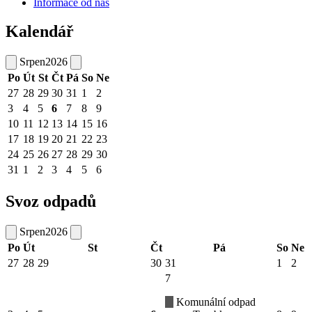
Informace od nás
Kalendář
Srpen
2026
Po
Út
St
Čt
Pá
So
Ne
27
28
29
30
31
1
2
3
4
5
6
7
8
9
10
11
12
13
14
15
16
17
18
19
20
21
22
23
24
25
26
27
28
29
30
31
1
2
3
4
5
6
Svoz odpadů
Srpen
2026
Po
Út
St
Čt
Pá
So
Ne
27
28
29
30
31
1
2
7
Komunální odpad