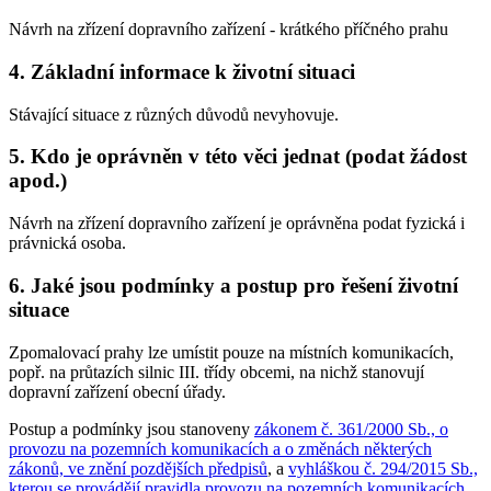
Návrh na zřízení dopravního zařízení - krátkého příčného prahu
4. Základní informace k životní situaci
Stávající situace z různých důvodů nevyhovuje.
5. Kdo je oprávněn v této věci jednat (podat žádost
apod.)
Návrh na zřízení dopravního zařízení je oprávněna podat fyzická i
právnická osoba.
6. Jaké jsou podmínky a postup pro řešení životní
situace
Zpomalovací prahy lze umístit pouze na místních komunikacích,
popř. na průtazích silnic III. třídy obcemi, na nichž stanovují
dopravní zařízení obecní úřady.
Postup a podmínky jsou stanoveny
zákonem č. 361/2000 Sb., o
provozu na pozemních komunikacích a o změnách některých
zákonů, ve znění pozdějších předpisů
, a
vyhláškou č. 294/2015 Sb.,
kterou se provádějí pravidla provozu na pozemních komunikacích,