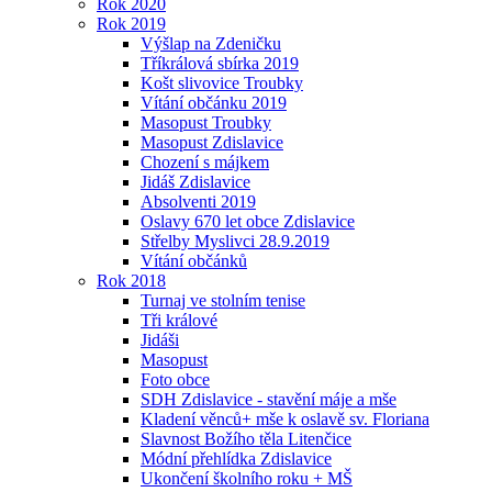
Rok 2020
Rok 2019
Výšlap na Zdeničku
Tříkrálová sbírka 2019
Košt slivovice Troubky
Vítání občánku 2019
Masopust Troubky
Masopust Zdislavice
Chození s májkem
Jidáš Zdislavice
Absolventi 2019
Oslavy 670 let obce Zdislavice
Střelby Myslivci 28.9.2019
Vítání občánků
Rok 2018
Turnaj ve stolním tenise
Tři králové
Jidáši
Masopust
Foto obce
SDH Zdislavice - stavění máje a mše
Kladení věnců+ mše k oslavě sv. Floriana
Slavnost Božího těla Litenčice
Módní přehlídka Zdislavice
Ukončení školního roku + MŠ