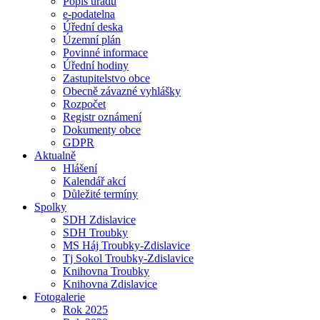
Popis úřadu
e-podatelna
Úřední deska
Územní plán
Povinné informace
Úřední hodiny
Zastupitelstvo obce
Obecně závazné vyhlášky
Rozpočet
Registr oznámení
Dokumenty obce
GDPR
Aktualně
Hlášení
Kalendář akcí
Důležité termíny
Spolky
SDH Zdislavice
SDH Troubky
MS Háj Troubky-Zdislavice
Tj Sokol Troubky-Zdislavice
Knihovna Troubky
Knihovna Zdislavice
Fotogalerie
Rok 2025