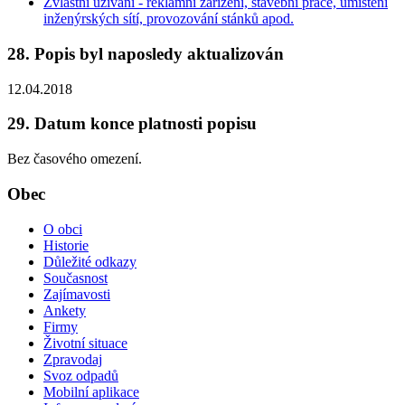
Zvláštní užívání - reklamní zařízení, stavební práce, umístění
inženýrských sítí, provozování stánků apod.
28. Popis byl naposledy aktualizován
12.04.2018
29. Datum konce platnosti popisu
Bez časového omezení.
Obec
O obci
Historie
Důležité odkazy
Současnost
Zajímavosti
Ankety
Firmy
Životní situace
Zpravodaj
Svoz odpadů
Mobilní aplikace