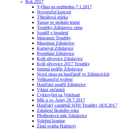
Rok 2017
Výšlap na rozhlednu 7.1.2017
Novoroční koncert
Třikrálová sbírka
Turnaj ve stolním tenise
Troubky-Zdislavice zima
Soutěž v bruslení
Masopust Troubky
Masopust Zdislavice
Karneval Zdislavice
Promítání Zdislavice
Košt slivovice Zdislavice
Košt slivovice 2017 Troubky
Smrtná neděle Zdislavice
Nová okna na hasičárně ve Zdislavicích
Velikonoční tvoření
Hasičská soutěž Zdislavice
Vítání občánků
Cyklovýlet na Velehrad
Mše u sv. Anny 29.7.2017
Hasičský candrbál SDH Troubky 18.8.2017
Zahájení školního roku
Předhodová mše Zdislavice
Volební komise
Zlatá svatba Halmovi