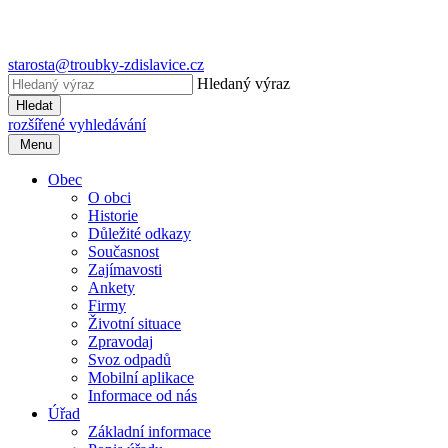
starosta@troubky-zdislavice.cz
Hledaný výraz
Hledat
rozšířené vyhledávání
Menu
Obec
O obci
Historie
Důležité odkazy
Současnost
Zajímavosti
Ankety
Firmy
Životní situace
Zpravodaj
Svoz odpadů
Mobilní aplikace
Informace od nás
Úřad
Základní informace