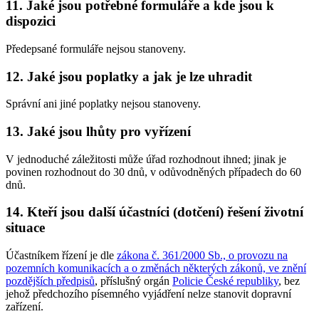
11. Jaké jsou potřebné formuláře a kde jsou k
dispozici
Předepsané formuláře nejsou stanoveny.
12. Jaké jsou poplatky a jak je lze uhradit
Správní ani jiné poplatky nejsou stanoveny.
13. Jaké jsou lhůty pro vyřízení
V jednoduché záležitosti může úřad rozhodnout ihned; jinak je
povinen rozhodnout do 30 dnů, v odůvodněných případech do 60
dnů.
14. Kteří jsou další účastníci (dotčení) řešení životní
situace
Účastníkem řízení je dle
zákona č. 361/2000 Sb., o provozu na
pozemních komunikacích a o změnách některých zákonů, ve znění
pozdějších předpisů
, příslušný orgán
Policie České republiky
, bez
jehož předchozího písemného vyjádření nelze stanovit dopravní
zařízení.