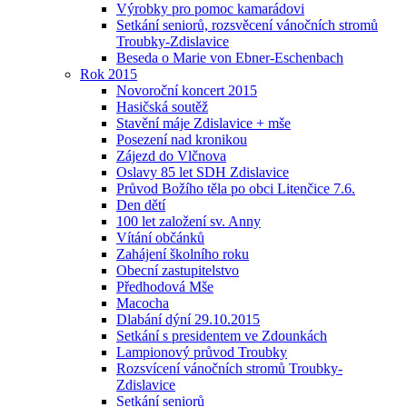
Výrobky pro pomoc kamarádovi
Setkání seniorů, rozsvěcení vánočních stromů
Troubky-Zdislavice
Beseda o Marie von Ebner-Eschenbach
Rok 2015
Novoroční koncert 2015
Hasičská soutěž
Stavění máje Zdislavice + mše
Posezení nad kronikou
Zájezd do Vlčnova
Oslavy 85 let SDH Zdislavice
Průvod Božího těla po obci Litenčice 7.6.
Den dětí
100 let založení sv. Anny
Vítání občánků
Zahájení školního roku
Obecní zastupitelstvo
Předhodová Mše
Macocha
Dlabání dýní 29.10.2015
Setkání s presidentem ve Zdounkách
Lampionový průvod Troubky
Rozsvícení vánočních stromů Troubky-
Zdislavice
Setkání seniorů