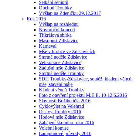
Setkání seniorů
Obchod Troubky
Výšlap na Zdeničku 29.12.2017
Rok 2016
Výšlap na rozhlednu
Novoroční koncert
Tříkrálová sbírka
Masopust Zdislavice
Karneval
Mše v hrobce ve Zdislavicích
Smrtná neděle Zdislavice
Velikonoce Zdislavice
Zádušní mše Zdislavice
Smrtná neděle Troubky
SDH Troubky-Zdislavice, soutěž, kladení věnců,
mše, stavění máje
Kladení věnců Troubky
Foto z otevření projektu M.E.E. 10-12.6.2016
Slavnosti Božího těla 2016
Cyklovýlet na Velehrad
Oslavy Troubky 2016
Hodová mše Zdislavice
Zahájení školního roku 2016
Volební komise
Lampionové průvody 2016