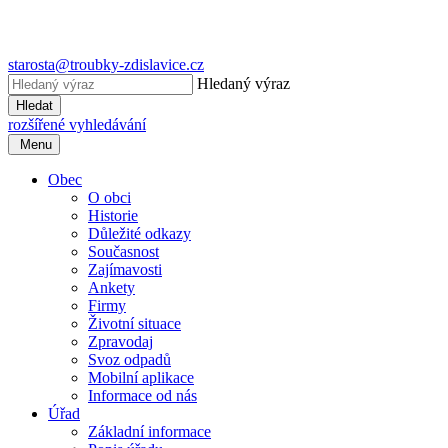
starosta@troubky-zdislavice.cz
Hledaný výraz
Hledat
rozšířené vyhledávání
Menu
Obec
O obci
Historie
Důležité odkazy
Současnost
Zajímavosti
Ankety
Firmy
Životní situace
Zpravodaj
Svoz odpadů
Mobilní aplikace
Informace od nás
Úřad
Základní informace