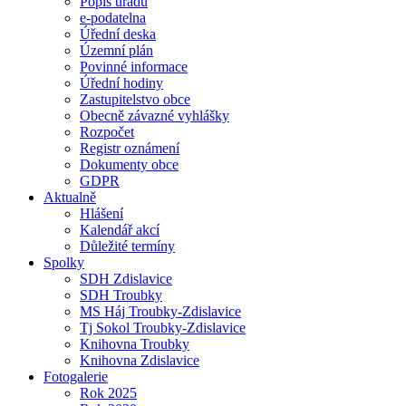
Popis úřadu
e-podatelna
Úřední deska
Územní plán
Povinné informace
Úřední hodiny
Zastupitelstvo obce
Obecně závazné vyhlášky
Rozpočet
Registr oznámení
Dokumenty obce
GDPR
Aktualně
Hlášení
Kalendář akcí
Důležité termíny
Spolky
SDH Zdislavice
SDH Troubky
MS Háj Troubky-Zdislavice
Tj Sokol Troubky-Zdislavice
Knihovna Troubky
Knihovna Zdislavice
Fotogalerie
Rok 2025