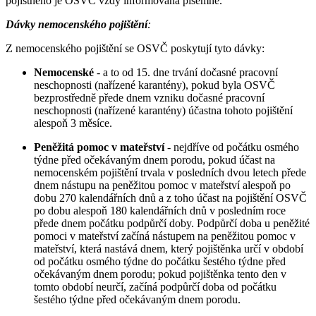
pojistného je OSVČ vždy informována písemně.
Dávky nemocenského pojištění
:
Z nemocenského pojištění se OSVČ poskytují tyto dávky:
Nemocenské
- a to od 15. dne trvání dočasné pracovní
neschopnosti (nařízené karantény), pokud byla OSVČ
bezprostředně přede dnem vzniku dočasné pracovní
neschopnosti (nařízené karantény) účastna tohoto pojištění
alespoň 3 měsíce.
Peněžitá pomoc v mateřství
- nejdříve od počátku osmého
týdne před očekávaným dnem porodu, pokud účast na
nemocenském pojištění trvala v posledních dvou letech přede
dnem nástupu na peněžitou pomoc v mateřství alespoň po
dobu 270 kalendářních dnů a z toho účast na pojištění OSVČ
po dobu alespoň 180 kalendářních dnů v posledním roce
přede dnem počátku podpůrčí doby. Podpůrčí doba u peněžité
pomoci v mateřství začíná nástupem na peněžitou pomoc v
mateřství, která nastává dnem, který pojištěnka určí v období
od počátku osmého týdne do počátku šestého týdne před
očekávaným dnem porodu; pokud pojištěnka tento den v
tomto období neurčí, začíná podpůrčí doba od počátku
šestého týdne před očekávaným dnem porodu.