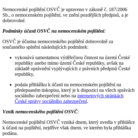
Nemocenské pojištění OSVČ je upraveno v zákoně č. 187/2006
Sb., o nemocenském pojištění, ve znění pozdějších předpisů, a je
dobrovolné.
Podmínky účasti OSVČ na nemocenském pojištění
:
OSVČ je účastna nemocenského pojištění dobrovolně za
současného splnění následujících podmínek:
vykonává samostatnou výdělečnou činnost na území České
republiky anebo mimo území České republiky, avšak na
základě oprávnění vyplývajících z právních předpisů České
republiky,
podala přihlášku k účasti na nemocenském pojištění na
předepsaném tiskopisu, který je k dispozici na všech správách
sociálního zabezpečení nebo na
internetových stránkách
České správy sociálního zabezpečení
.
Vznik nemocenského pojištění OSVČ
:
Nemocenské pojištění OSVČ vzniká dnem, který uvedla v přihlášce
k účasti na pojištění, nejdříve však dnem, ve kterém byla přihláška
podána.