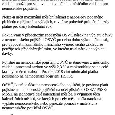
základu použít pro stanovení maximálního měsíčního základu pro
nemocenské pojištění.
Nelze-li určit maximální měsíční základ z naposledy podaného
přehledu o příjmech a výdajích, rovná se polovině průměrné mzdy
platné pro daný kalendářní rok.
Pokud však v předchozím roce měla OSVČ nárok na výplatu dávky
z nemocenského pojištění OSVČ po celou dobu výkonu činnosti,
pro výpočet maximálního měsíčního vyměřovacího základu se
použije rok předcházející roku, ve kterém trval nárok na výplatu
dávky.
Pojistné na nemocenské pojištění OSVČ je stanoveno z měsíčního
základu procentní sazbou ve výši 2,3 % a zaokrouhluje se na celé
koruny směrem nahoru. Pro rok 2018 činí minimální platba
pojistného na nemocenské pojištění 115 Kč.
OSVČ, která je účastna nemocenského pojištění, je povinna platit
pojistné na nemocenské pojištění na účet příslušné OSSZ/ PSSZ/
MSSZ na jednotlivé celé kalendářní měsíce, s výjimkou těch
kalendářních měsíců, ve kterých po celý měsíc měla nárok na
výplatu nemocenského nebo peněžité pomoci v mateřství z
nemocenského pojištění OSVČ.