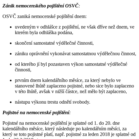
Zánik nemocenského pojištění OSVČ
:
OSVČ zaniká nemocenské pojištění dnem:
uvedeným v odhlášce z pojištění, ne však dříve než dnem, ve
kterém byla odhláška podána,
skončení samostatné výdělečné činnosti,
zániku oprávnění vykonávat samostatnou výdělečnou činnost,
od kterého jí byl pozastaven výkon samostatné výdělečné
činnosti,
prvním dnem kalendářního měsíce, za který nebylo ve
stanovené lhůtě zaplaceno pojistné, nebo sice bylo zaplaceno
v této lhůtě, avšak v nižší částce, než mělo být zaplaceno,
nástupu výkonu trestu odnětí svobody.
Pojistné na nemocenské pojištění
:
Pojistné na nemocenské pojištění je splatné od 1. do 20. dne
kalendářního měsíce, který následuje po kalendářním měsíci, za
který se toto pojistné platí, např. pojistné za leden 2018 je splatné od