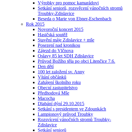
Výrobky pro pomoc kamarádovi
Setkání seniorů, rozsvěcení vánočních stromů
Troubky-Zdislavice
Beseda o Marie von Ebner-Eschenbach
Rok 2015
Novoroční koncert 2015
Hasičská soutěž
Stavění máje Zdislavice + mše
Posezení nad kronikou
Zájezd do Vlčnova
Oslavy 85 let SDH Zdislavice
Průvod Božího těla po obci Litenčice 7.6.
Den dětí
100 let založení sv. Anny
Vítání občánků
Zahájení školního roku
Obecní zastupitelstvo
Předhodová Mše
Macocha
Dlabání dýní 29.10.2015
Setkání s presidentem ve Zdounkách
Lampionový průvod Troubky
Rozsvícení vánočních stromů Troubky-
Zdislavice
Setkání seniorů