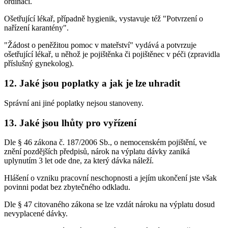
ordinaci.
Ošetřující lékař, případně hygienik, vystavuje též "Potvrzení o
nařízení karantény".
"Žádost o peněžitou pomoc v mateřství" vydává a potvrzuje
ošetřující lékař, u něhož je pojištěnka či pojištěnec v péči (zpravidla
příslušný gynekolog).
12. Jaké jsou poplatky a jak je lze uhradit
Správní ani jiné poplatky nejsou stanoveny.
13. Jaké jsou lhůty pro vyřízení
Dle § 46 zákona č. 187/2006 Sb., o nemocenském pojištění, ve
znění pozdějších předpisů, nárok na výplatu dávky zaniká
uplynutím 3 let ode dne, za který dávka náleží.
Hlášení o vzniku pracovní neschopnosti a jejím ukončení jste však
povinni podat bez zbytečného odkladu.
Dle § 47 citovaného zákona se lze vzdát nároku na výplatu dosud
nevyplacené dávky.