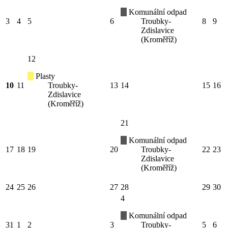
Komunální odpad
3
4
5
6
Troubky-
8
9
Zdislavice
(Kroměříž)
12
Plasty
10
11
Troubky-
13
14
15
16
Zdislavice
(Kroměříž)
21
Komunální odpad
17
18
19
20
Troubky-
22
23
Zdislavice
(Kroměříž)
24
25
26
27
28
29
30
4
Komunální odpad
31
1
2
3
Troubky-
5
6