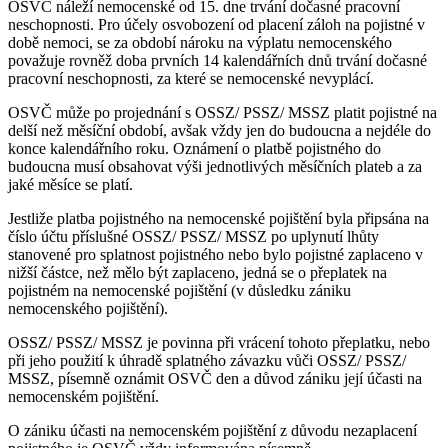
OSVČ náleží nemocenské od 15. dne trvání dočasné pracovní
neschopnosti. Pro účely osvobození od placení záloh na pojistné v
době nemoci, se za období nároku na výplatu nemocenského
považuje rovněž doba prvních 14 kalendářních dnů trvání dočasné
pracovní neschopnosti, za které se nemocenské nevyplácí.
OSVČ může po projednání s OSSZ/ PSSZ/ MSSZ platit pojistné na
delší než měsíční období, avšak vždy jen do budoucna a nejdéle do
konce kalendářního roku. Oznámení o platbě pojistného do
budoucna musí obsahovat výši jednotlivých měsíčních plateb a za
jaké měsíce se platí.
Jestliže platba pojistného na nemocenské pojištění byla připsána na
číslo účtu příslušné OSSZ/ PSSZ/ MSSZ po uplynutí lhůty
stanovené pro splatnost pojistného nebo bylo pojistné zaplaceno v
nižší částce, než mělo být zaplaceno, jedná se o přeplatek na
pojistném na nemocenské pojištění (v důsledku zániku
nemocenského pojištění).
OSSZ/ PSSZ/ MSSZ je povinna při vrácení tohoto přeplatku, nebo
při jeho použití k úhradě splatného závazku vůči OSSZ/ PSSZ/
MSSZ, písemně oznámit OSVČ den a důvod zániku její účasti na
nemocenském pojištění.
O zániku účasti na nemocenském pojištění z důvodu nezaplacení