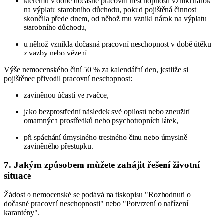
kterému v době dočasné pracovní neschopnosti vznikl nárok
na výplatu starobního důchodu, pokud pojištěná činnost
skončila přede dnem, od něhož mu vznikl nárok na výplatu
starobního důchodu,
u něhož vznikla dočasná pracovní neschopnost v době útěku
z vazby nebo vězení.
Výše nemocenského činí 50 % za kalendářní den, jestliže si
pojištěnec přivodil pracovní neschopnost:
zaviněnou účastí ve rvačce,
jako bezprostřední následek své opilosti nebo zneužití
omamných prostředků nebo psychotropních látek,
při spáchání úmyslného trestného činu nebo úmyslně
zaviněného přestupku.
7. Jakým způsobem můžete zahájit řešení životní
situace
Žádost o nemocenské se podává na tiskopisu "Rozhodnutí o
dočasné pracovní neschopnosti" nebo "Potvrzení o nařízení
karantény".