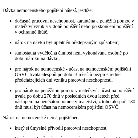
Dávka nemocenského pojištění náleží, jestliže:
dočasná pracovní neschopnost, karanténa a peněžitá pomoc v
mateřství vznikla v době pojištění nebo po skončení pojištění
v ochranné lhůtě,
nárok na dávku byl uplatněn předepsaným způsobem,
samostatná výdělečná činnost není vykonávána osobně po
dobu nároku na dávku,
pro nárok na nemocenské - účast na nemocenském pojištění
OSVČ trvala alespoň po dobu 3 měsíců bezprostředně
předcházejících dni vzniku pracovní neschopnosti,
pro nárok na peněžitou pomoc v mateřství - účast na pojištění
trvala po dobu 270 dnů v posledních dvou letech před
nástupem na peněžitou pomoc v mateřství, z toho alespoň 180
dnů musí být účast na nemocenském pojištění OSVČ.
Nárok na nemocenské nemá pojištěnec:
který si úmyslně přivodil pracovní neschopnost,