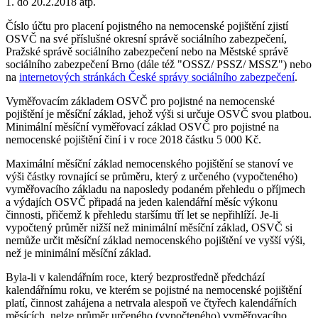
1. do 20.2.2018 atp.
Číslo účtu pro placení pojistného na nemocenské pojištění zjistí
OSVČ na své příslušné okresní správě sociálního zabezpečení,
Pražské správě sociálního zabezpečení nebo na Městské správě
sociálního zabezpečení Brno (dále též "OSSZ/ PSSZ/ MSSZ") nebo
na
internetových stránkách České správy sociálního zabezpečení
.
Vyměřovacím základem OSVČ pro pojistné na nemocenské
pojištění je měsíční základ, jehož výši si určuje OSVČ svou platbou.
Minimální měsíční vyměřovací základ OSVČ pro pojistné na
nemocenské pojištění činí i v roce 2018 částku 5 000 Kč.
Maximální měsíční základ nemocenského pojištění se stanoví ve
výši částky rovnající se průměru, který z určeného (vypočteného)
vyměřovacího základu na naposledy podaném přehledu o příjmech
a výdajích OSVČ připadá na jeden kalendářní měsíc výkonu
činnosti, přičemž k přehledu staršímu tří let se nepřihlíží. Je-li
vypočtený průměr nižší než minimální měsíční základ, OSVČ si
nemůže určit měsíční základ nemocenského pojištění ve vyšší výši,
než je minimální měsíční základ.
Byla-li v kalendářním roce, který bezprostředně předchází
kalendářnímu roku, ve kterém se pojistné na nemocenské pojištění
platí, činnost zahájena a netrvala alespoň ve čtyřech kalendářních
měsících, nelze průměr určeného (vypočteného) vyměřovacího