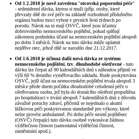
Od 1
.
2
.
2018 je nově zavedena
"
otcovská poporodní péče
"
- sedmidenní dávka, kterou si muži (příp. osoby, které
převzaly dítě do své péče na základě rozhodnutí příslušného
orgánu) budou moci vybrat v prvních šesti týdnech po
porodu. Nárok na ni mají OSVČ, které jsou účastny
dobrovolného nemocenského pojištění, pokud splňují
zákonnou podmínku účasti na nemocenském pojištění alespoň
po dobu 3 měsíců. Nárok na tuto dávku může uplatnit
nejdříve otec, jehož dítě se narodilo dne 21.12.2017.
Od 1
.
6
.
2018 je účinná další nová dávka ze systému
nemocenského pojištění
,
tzv
.
dlouhodobé ošetřovné
- tuto
dávku lze čerpat až 90 kalendářních dnů s náhradou příjmů ve
výši 60 % denního vyměřovacího základu. Bude poskytována
OSVČ, jejíž účast na nemocenském pojištění trvala alespoň 3
měsíce přede dnem počátku dlouhodobé celodenní péče o
ošetřovanou osobu, jež byla do domácího ošetření propuštěna
po hospitalizaci v trvání alespoň 7 kalendářních dnů z důvodu
závažné poruchy zdraví, přičemž se nejednalo o akutní
lůžkovou péči poskytovanou standardně pro výkony, které
nelze provést ambulantně. Po dobu péče nesmí pojištěnec
(OSVČ) čerpající tuto dávku osobně vykonávat žádnou
výdělečnou činnost (samostatná výdělečná činnost,
zaměstnání apod.).