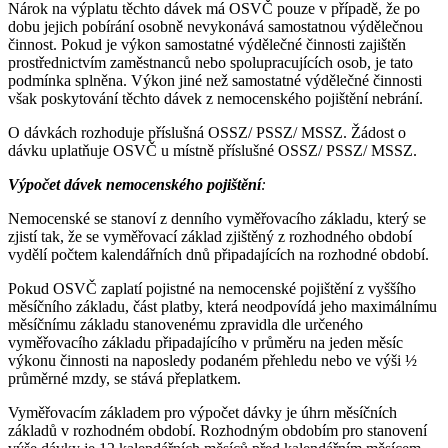
Nárok na výplatu těchto dávek má OSVČ pouze v případě, že po
dobu jejich pobírání osobně nevykonává samostatnou výdělečnou
činnost. Pokud je výkon samostatné výdělečné činnosti zajištěn
prostřednictvím zaměstnanců nebo spolupracujících osob, je tato
podmínka splněna. Výkon jiné než samostatné výdělečné činnosti
však poskytování těchto dávek z nemocenského pojištění nebrání.
O dávkách rozhoduje příslušná OSSZ/ PSSZ/ MSSZ. Žádost o
dávku uplatňuje OSVČ u místně příslušné OSSZ/ PSSZ/ MSSZ.
Výpočet dávek nemocenského pojištění
:
Nemocenské se stanoví z denního vyměřovacího základu, který se
zjistí tak, že se vyměřovací základ zjištěný z rozhodného období
vydělí počtem kalendářních dnů připadajících na rozhodné období.
Pokud OSVČ zaplatí pojistné na nemocenské pojištění z vyššího
měsíčního základu, část platby, která neodpovídá jeho maximálnímu
měsíčnímu základu stanovenému zpravidla dle určeného
vyměřovacího základu připadajícího v průměru na jeden měsíc
výkonu činnosti na naposledy podaném přehledu nebo ve výši ½
průměrné mzdy, se stává přeplatkem.
Vyměřovacím základem pro výpočet dávky je úhrn měsíčních
základů v rozhodném období. Rozhodným obdobím pro stanovení