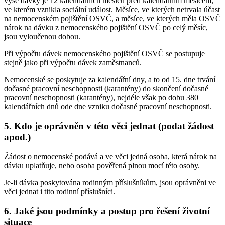
výše dávky je 12 kalendářních měsíců před kalendářním měsícem,
ve kterém vznikla sociální událost. Měsíce, ve kterých netrvala účast
na nemocenském pojištění OSVČ, a měsíce, ve kterých měla OSVČ
nárok na dávku z nemocenského pojištění OSVČ po celý měsíc,
jsou vyloučenou dobou.
Při výpočtu dávek nemocenského pojištění OSVČ se postupuje
stejně jako při výpočtu dávek zaměstnanců.
Nemocenské se poskytuje za kalendářní dny, a to od 15. dne trvání
dočasné pracovní neschopnosti (karantény) do skončení dočasné
pracovní neschopnosti (karantény), nejdéle však po dobu 380
kalendářních dnů ode dne vzniku dočasné pracovní neschopnosti.
5. Kdo je oprávněn v této věci jednat (podat žádost
apod.)
Žádost o nemocenské podává a ve věci jedná osoba, která nárok na
dávku uplatňuje, nebo osoba pověřená plnou mocí této osoby.
Je-li dávka poskytována rodinným příslušníkům, jsou oprávněni ve
věci jednat i tito rodinní příslušníci.
6. Jaké jsou podmínky a postup pro řešení životní
situace