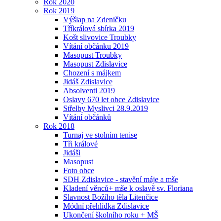
Rok 2020
Rok 2019
Výšlap na Zdeničku
Tříkrálová sbírka 2019
Košt slivovice Troubky
Vítání občánku 2019
Masopust Troubky
Masopust Zdislavice
Chození s májkem
Jidáš Zdislavice
Absolventi 2019
Oslavy 670 let obce Zdislavice
Střelby Myslivci 28.9.2019
Vítání občánků
Rok 2018
Turnaj ve stolním tenise
Tři králové
Jidáši
Masopust
Foto obce
SDH Zdislavice - stavění máje a mše
Kladení věnců+ mše k oslavě sv. Floriana
Slavnost Božího těla Litenčice
Módní přehlídka Zdislavice
Ukončení školního roku + MŠ