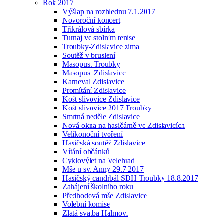
Rok 2017
Výšlap na rozhlednu 7.1.2017
Novoroční koncert
Třikrálová sbírka
Turnaj ve stolním tenise
Troubky-Zdislavice zima
Soutěž v bruslení
Masopust Troubky
Masopust Zdislavice
Karneval Zdislavice
Promítání Zdislavice
Košt slivovice Zdislavice
Košt slivovice 2017 Troubky
Smrtná neděle Zdislavice
Nová okna na hasičárně ve Zdislavicích
Velikonoční tvoření
Hasičská soutěž Zdislavice
Vítání občánků
Cyklovýlet na Velehrad
Mše u sv. Anny 29.7.2017
Hasičský candrbál SDH Troubky 18.8.2017
Zahájení školního roku
Předhodová mše Zdislavice
Volební komise
Zlatá svatba Halmovi