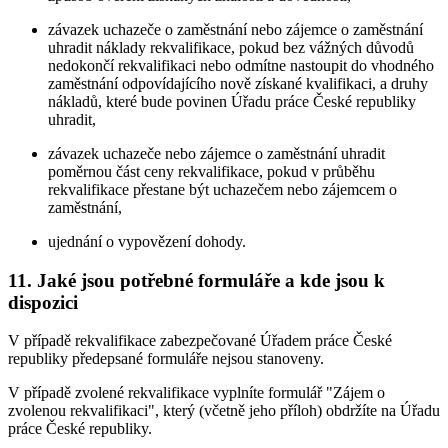
závazek uchazeče o zaměstnání nebo zájemce o zaměstnání
uhradit náklady rekvalifikace, pokud bez vážných důvodů
nedokončí rekvalifikaci nebo odmítne nastoupit do vhodného
zaměstnání odpovídajícího nově získané kvalifikaci, a druhy
nákladů, které bude povinen Úřadu práce České republiky
uhradit,
závazek uchazeče nebo zájemce o zaměstnání uhradit
poměrnou část ceny rekvalifikace, pokud v průběhu
rekvalifikace přestane být uchazečem nebo zájemcem o
zaměstnání,
ujednání o vypovězení dohody.
11. Jaké jsou potřebné formuláře a kde jsou k
dispozici
V případě rekvalifikace zabezpečované Úřadem práce České
republiky předepsané formuláře nejsou stanoveny.
V případě zvolené rekvalifikace vyplníte formulář "Zájem o
zvolenou rekvalifikaci", který (včetně jeho příloh) obdržíte na Úřadu
práce České republiky.