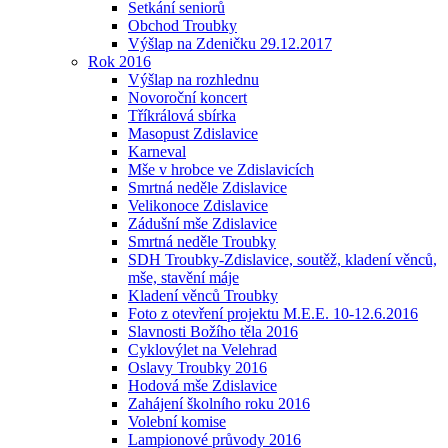
Setkání seniorů
Obchod Troubky
Výšlap na Zdeničku 29.12.2017
Rok 2016
Výšlap na rozhlednu
Novoroční koncert
Tříkrálová sbírka
Masopust Zdislavice
Karneval
Mše v hrobce ve Zdislavicích
Smrtná neděle Zdislavice
Velikonoce Zdislavice
Zádušní mše Zdislavice
Smrtná neděle Troubky
SDH Troubky-Zdislavice, soutěž, kladení věnců,
mše, stavění máje
Kladení věnců Troubky
Foto z otevření projektu M.E.E. 10-12.6.2016
Slavnosti Božího těla 2016
Cyklovýlet na Velehrad
Oslavy Troubky 2016
Hodová mše Zdislavice
Zahájení školního roku 2016
Volební komise
Lampionové průvody 2016