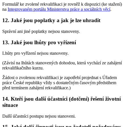
Formulář ke zvolené rekvalifikaci je rovněž k dispozici (ke stažení)
na
Integrovaném portálu Ministerstva práce a sociálních věcí
.
12. Jaké jsou poplatky a jak je lze uhradit
Správní ani jiné poplatky nejsou stanoveny.
13. Jaké jsou lhůty pro vyřízení
Lhůty pro vyřízení nejsou stanoveny.
(Závisí na lhůtách stanovených dohodou, která vychází ze zahájení
rekvalifikačního kurzu.
Žádost o zvolenou rekvalifikaci je zapotřebí projednat s Úřadem
práce České republiky vždy s dostatečným časovým předstihem
před termínem zahájení rekvalifikace.)
14. Kteří jsou další účastníci (dotčení) řešení životní
situace
Další účastníci postupu nejsou stanoveni.
15. Jaké další činnosti jsou po žadateli požadovány