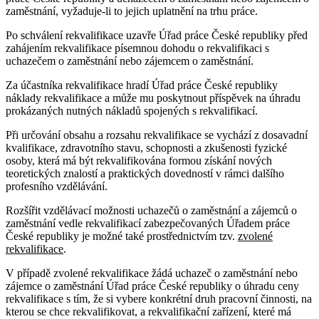
zaměstnání, vyžaduje-li to jejich uplatnění na trhu práce.
Po schválení rekvalifikace uzavře Úřad práce České republiky před
zahájením rekvalifikace písemnou dohodu o rekvalifikaci s
uchazečem o zaměstnání nebo zájemcem o zaměstnání.
Za účastníka rekvalifikace hradí Úřad práce České republiky
náklady rekvalifikace a může mu poskytnout příspěvek na úhradu
prokázaných nutných nákladů spojených s rekvalifikací.
Při určování obsahu a rozsahu rekvalifikace se vychází z dosavadní
kvalifikace, zdravotního stavu, schopnosti a zkušenosti fyzické
osoby, která má být rekvalifikována formou získání nových
teoretických znalostí a praktických dovedností v rámci dalšího
profesního vzdělávání.
Rozšířit vzdělávací možnosti uchazečů o zaměstnání a zájemců o
zaměstnání vedle rekvalifikací zabezpečovaných Úřadem práce
České republiky je možné také prostřednictvím tzv.
zvolené
rekvalifikace
.
V případě zvolené rekvalifikace žádá uchazeč o zaměstnání nebo
zájemce o zaměstnání Úřad práce České republiky o úhradu ceny
rekvalifikace s tím, že si vybere konkrétní druh pracovní činnosti, na
kterou se chce rekvalifikovat, a rekvalifikační zařízení, které má