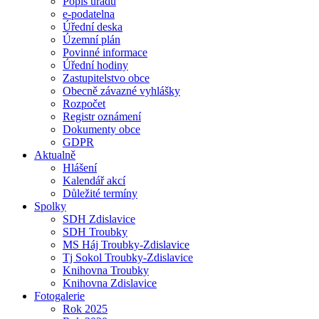
Popis úřadu
e-podatelna
Úřední deska
Územní plán
Povinné informace
Úřední hodiny
Zastupitelstvo obce
Obecně závazné vyhlášky
Rozpočet
Registr oznámení
Dokumenty obce
GDPR
Aktualně
Hlášení
Kalendář akcí
Důležité termíny
Spolky
SDH Zdislavice
SDH Troubky
MS Háj Troubky-Zdislavice
Tj Sokol Troubky-Zdislavice
Knihovna Troubky
Knihovna Zdislavice
Fotogalerie
Rok 2025