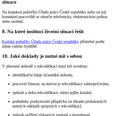
situace
Na krajskou pobočku Úřadu práce České republiky nebo na její
kontaktní pracoviště se obraťte telefonicky, elektronickou poštou
nebo osobně.
8. Na které instituci životní situaci řešit
Krajské pobočky Úřadu práce České republiky
příslušné podle
místa vašeho bydliště.
10. Jaké doklady je nutné mít s sebou
V písemné dohodě o rekvalifikaci musí být uvedeny:
identifikační údaje účastníků dohody,
pracovní činnost, na kterou je rekvalifikace zabezpečována,
způsob a doba rekvalifikace, místo jejího konání,
podmínky poskytování příspěvku na úhradu prokázaných
nutných nákladů spojených s rekvalifikací,
způsob ověření získaných znalostí a dovedností,