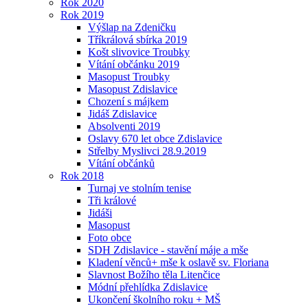
Rok 2020
Rok 2019
Výšlap na Zdeničku
Tříkrálová sbírka 2019
Košt slivovice Troubky
Vítání občánku 2019
Masopust Troubky
Masopust Zdislavice
Chození s májkem
Jidáš Zdislavice
Absolventi 2019
Oslavy 670 let obce Zdislavice
Střelby Myslivci 28.9.2019
Vítání občánků
Rok 2018
Turnaj ve stolním tenise
Tři králové
Jidáši
Masopust
Foto obce
SDH Zdislavice - stavění máje a mše
Kladení věnců+ mše k oslavě sv. Floriana
Slavnost Božího těla Litenčice
Módní přehlídka Zdislavice
Ukončení školního roku + MŠ