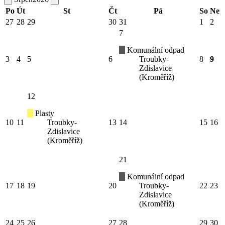
Po
Út
St
Čt
Pá
So
Ne
27
28
29
30
31
1
2
7
Komunální odpad
3
4
5
6
Troubky-
8
9
Zdislavice
(Kroměříž)
12
Plasty
10
11
Troubky-
13
14
15
16
Zdislavice
(Kroměříž)
21
Komunální odpad
17
18
19
20
Troubky-
22
23
Zdislavice
(Kroměříž)
24
25
26
27
28
29
30