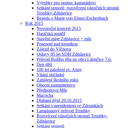
Výrobky pro pomoc kamarádovi
Setkání seniorů, rozsvěcení vánočních stromů
Troubky-Zdislavice
Beseda o Marie von Ebner-Eschenbach
Rok 2015
Novoroční koncert 2015
Hasičská soutěž
Stavění máje Zdislavice + mše
Posezení nad kronikou
Zájezd do Vlčnova
Oslavy 85 let SDH Zdislavice
Průvod Božího těla po obci Litenčice 7.6.
Den dětí
100 let založení sv. Anny
Vítání občánků
Zahájení školního roku
Obecní zastupitelstvo
Předhodová Mše
Macocha
Dlabání dýní 29.10.2015
Setkání s presidentem ve Zdounkách
Lampionový průvod Troubky
Rozsvícení vánočních stromů Troubky-
Zdislavice
Setkání seniorů