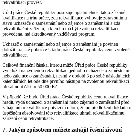
rekvalifikaci provést.
Úřad práce České republiky posuzuje uplatnitelnost takto získané
kvalifikace na trhu práce, zda rekvalifikace vyhovuje zdravotnímu
stavu uchazeče o zaměstnání nebo zájemce o zaměstnání a zda
rekvalifikační zařízení, u kterého má být zvolená rekvalifikace
provedena, má akreditovaný vzdělávací program.
Uchazeč o zaměstnání nebo zájemce o zaměstnání je povinen
doložit krajské pobočce Úřadu práce České republiky cenu zvolené
rekvalifikace.
Celková finanční částka, kterou může Úřad práce České republiky
vynaložit na zvolenou rekvalifikaci jednoho uchazeče o zaměstnání
nebo zájemce o zaměstnání, nesmí v období 3 po sobě následujících
kalendářních let ode dne prvního nástupu na zvolenou rekvalifikaci
přesáhnout částku 50 000 Kč.
V případě, že bude Úřad práce České republiky cenu rekvalifikace
hradit, vydá uchazeči o zaměstnání nebo zájemci o zaměstnání před
zahájením rekvalifikace potvrzení o tom, že po předložení dokladu o
úspěšném absolvování této rekvalifikace uhradí rekvalifikačnímu
zařízení cenu rekvalifikace.
7. Jakým způsobem můžete zahájit řešení životní