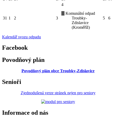
4
Komunální odpad
31
1
2
3
Troubky-
5
6
Zdislavice
(Kroměříž)
Kalendář svozu odpadu
Facebook
Povodňový plán
Povodňový plán obce Troubky-Zdislavice
Senioři
Zjednodušená verze stránek nejen pro seniory
Informace od nás