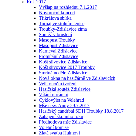
Rok 2017
Výšlap na rozhlednu 7.1.2017
Novoroční koncert
Třikrálová sbírka
Turnaj ve stolním tenise
Troubky-Zdislavice zima
Soutěž v bruslení
Masopust Troubky
Masopust Zdislavice
Karneval Zdislavice
Promítání Zdislavice
Košt slivovice Zdislavice
Košt slivovice 2017 Troubky
Smrtná neděle Zdislavice
Nová okna na hasičárně ve Zdislavicích
Velikonoční tvoření
Hasičská soutěž Zdislavice
Vítání občánků
Cyklovýlet na Velehrad
Mše u sv. Anny 29.7.2017
Hasičský candrbál SDH Troubky 18.8.2017
Zahájení školního roku
Předhodová mše Zdislavice
Volební komise
Zlatá svatba Halmovi