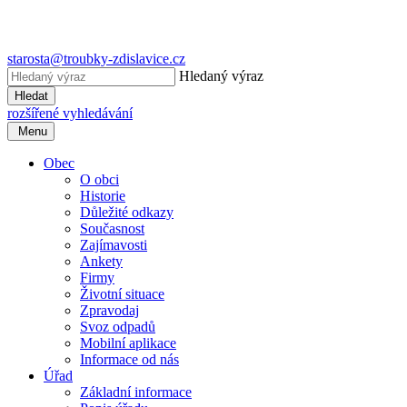
starosta@troubky-zdislavice.cz
Hledaný výraz
Hledat
rozšířené vyhledávání
Menu
Obec
O obci
Historie
Důležité odkazy
Současnost
Zajímavosti
Ankety
Firmy
Životní situace
Zpravodaj
Svoz odpadů
Mobilní aplikace
Informace od nás
Úřad
Základní informace