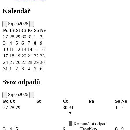
Kalendář
Srpen
2026
Po
Út
St
Čt
Pá
So
Ne
27
28
29
30
31
1
2
3
4
5
6
7
8
9
10
11
12
13
14
15
16
17
18
19
20
21
22
23
24
25
26
27
28
29
30
31
1
2
3
4
5
6
Svoz odpadů
Srpen
2026
Po
Út
St
Čt
Pá
So
Ne
27
28
29
30
31
1
2
7
Komunální odpad
3
4
5
6
Troubky-
8
9