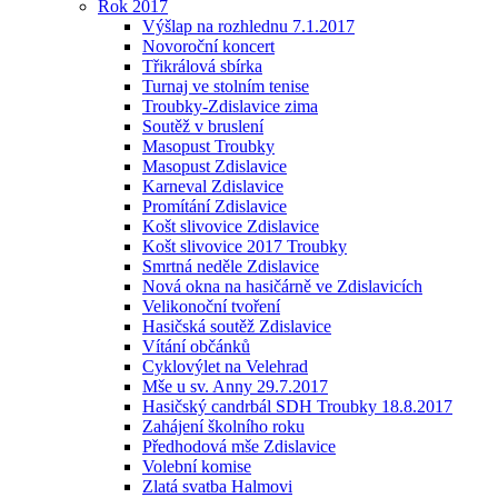
Rok 2017
Výšlap na rozhlednu 7.1.2017
Novoroční koncert
Třikrálová sbírka
Turnaj ve stolním tenise
Troubky-Zdislavice zima
Soutěž v bruslení
Masopust Troubky
Masopust Zdislavice
Karneval Zdislavice
Promítání Zdislavice
Košt slivovice Zdislavice
Košt slivovice 2017 Troubky
Smrtná neděle Zdislavice
Nová okna na hasičárně ve Zdislavicích
Velikonoční tvoření
Hasičská soutěž Zdislavice
Vítání občánků
Cyklovýlet na Velehrad
Mše u sv. Anny 29.7.2017
Hasičský candrbál SDH Troubky 18.8.2017
Zahájení školního roku
Předhodová mše Zdislavice
Volební komise
Zlatá svatba Halmovi