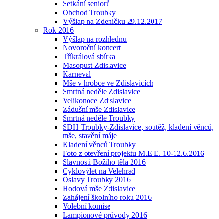
Setkání seniorů
Obchod Troubky
Výšlap na Zdeničku 29.12.2017
Rok 2016
Výšlap na rozhlednu
Novoroční koncert
Tříkrálová sbírka
Masopust Zdislavice
Karneval
Mše v hrobce ve Zdislavicích
Smrtná neděle Zdislavice
Velikonoce Zdislavice
Zádušní mše Zdislavice
Smrtná neděle Troubky
SDH Troubky-Zdislavice, soutěž, kladení věnců,
mše, stavění máje
Kladení věnců Troubky
Foto z otevření projektu M.E.E. 10-12.6.2016
Slavnosti Božího těla 2016
Cyklovýlet na Velehrad
Oslavy Troubky 2016
Hodová mše Zdislavice
Zahájení školního roku 2016
Volební komise
Lampionové průvody 2016