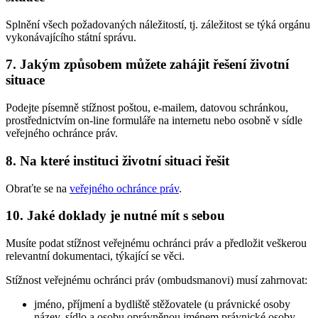
Splnění všech požadovaných náležitostí, tj. záležitost se týká orgánu
vykonávajícího státní správu.
7. Jakým způsobem můžete zahájit řešení životní
situace
Podejte písemně stížnost poštou, e-mailem, datovou schránkou,
prostřednictvím on-line formuláře na internetu nebo osobně v sídle
veřejného ochránce práv.
8. Na které instituci životní situaci řešit
Obraťte se na
veřejného ochránce práv
.
10. Jaké doklady je nutné mít s sebou
Musíte podat stížnost veřejnému ochránci práv a předložit veškerou
relevantní dokumentaci, týkající se věci.
Stížnost veřejnému ochránci práv (ombudsmanovi) musí zahrnovat:
jméno, příjmení a bydliště stěžovatele (u právnické osoby
název, sídlo a osobu oprávněnou jménem právnické osoby