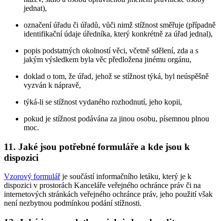
jednat),
označení úřadu či úřadů, vůči nimž stížnost směřuje (případně
identifikační údaje úředníka, který konkrétně za úřad jednal),
popis podstatných okolností věci, včetně sdělení, zda a s
jakým výsledkem byla věc předložena jinému orgánu,
doklad o tom, že úřad, jehož se stížnost týká, byl neúspěšně
vyzván k nápravě,
týká-li se stížnost vydaného rozhodnutí, jeho kopii,
pokud je stížnost podávána za jinou osobu, písemnou plnou
moc.
11. Jaké jsou potřebné formuláře a kde jsou k
dispozici
Vzorový formulář
je součástí informačního letáku, který je k
dispozici v prostorách Kanceláře veřejného ochránce práv či na
internetových stránkách veřejného ochránce práv, jeho použití však
není nezbytnou podmínkou podání stížnosti.