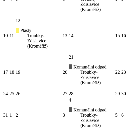
Zdislavice
(Kroměříž)
12
Plasty
10
11
Troubky-
13
14
15
16
Zdislavice
(Kroměříž)
21
Komunální odpad
17
18
19
20
Troubky-
22
23
Zdislavice
(Kroměříž)
24
25
26
27
28
29
30
4
Komunální odpad
31
1
2
3
Troubky-
5
6
Zdislavice
(Kroměříž)