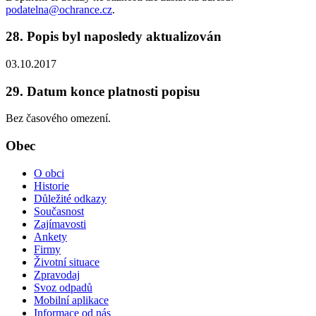
podatelna@ochrance.cz
.
28. Popis byl naposledy aktualizován
03.10.2017
29. Datum konce platnosti popisu
Bez časového omezení.
Obec
O obci
Historie
Důležité odkazy
Současnost
Zajímavosti
Ankety
Firmy
Životní situace
Zpravodaj
Svoz odpadů
Mobilní aplikace
Informace od nás