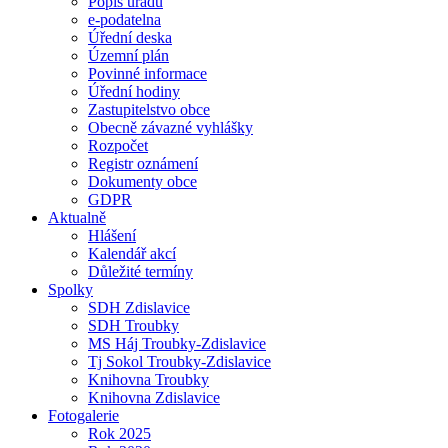
Popis úřadu
e-podatelna
Úřední deska
Územní plán
Povinné informace
Úřední hodiny
Zastupitelstvo obce
Obecně závazné vyhlášky
Rozpočet
Registr oznámení
Dokumenty obce
GDPR
Aktualně
Hlášení
Kalendář akcí
Důležité termíny
Spolky
SDH Zdislavice
SDH Troubky
MS Háj Troubky-Zdislavice
Tj Sokol Troubky-Zdislavice
Knihovna Troubky
Knihovna Zdislavice
Fotogalerie
Rok 2025