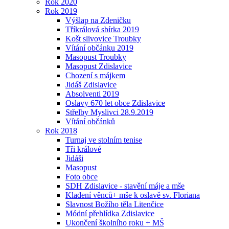
Rok 2020
Rok 2019
Výšlap na Zdeničku
Tříkrálová sbírka 2019
Košt slivovice Troubky
Vítání občánku 2019
Masopust Troubky
Masopust Zdislavice
Chození s májkem
Jidáš Zdislavice
Absolventi 2019
Oslavy 670 let obce Zdislavice
Střelby Myslivci 28.9.2019
Vítání občánků
Rok 2018
Turnaj ve stolním tenise
Tři králové
Jidáši
Masopust
Foto obce
SDH Zdislavice - stavění máje a mše
Kladení věnců+ mše k oslavě sv. Floriana
Slavnost Božího těla Litenčice
Módní přehlídka Zdislavice
Ukončení školního roku + MŠ