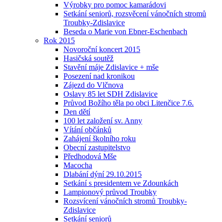
Výrobky pro pomoc kamarádovi
Setkání seniorů, rozsvěcení vánočních stromů
Troubky-Zdislavice
Beseda o Marie von Ebner-Eschenbach
Rok 2015
Novoroční koncert 2015
Hasičská soutěž
Stavění máje Zdislavice + mše
Posezení nad kronikou
Zájezd do Vlčnova
Oslavy 85 let SDH Zdislavice
Průvod Božího těla po obci Litenčice 7.6.
Den dětí
100 let založení sv. Anny
Vítání občánků
Zahájení školního roku
Obecní zastupitelstvo
Předhodová Mše
Macocha
Dlabání dýní 29.10.2015
Setkání s presidentem ve Zdounkách
Lampionový průvod Troubky
Rozsvícení vánočních stromů Troubky-
Zdislavice
Setkání seniorů