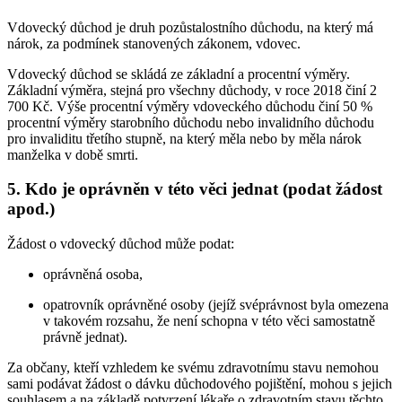
Vdovecký důchod je druh pozůstalostního důchodu, na který má
nárok, za podmínek stanovených zákonem, vdovec.
Vdovecký důchod se skládá ze základní a procentní výměry.
Základní výměra, stejná pro všechny důchody, v roce 2018 činí 2
700 Kč. Výše procentní výměry vdoveckého důchodu činí 50 %
procentní výměry starobního důchodu nebo invalidního důchodu
pro invaliditu třetího stupně, na který měla nebo by měla nárok
manželka v době smrti.
5. Kdo je oprávněn v této věci jednat (podat žádost
apod.)
Žádost o vdovecký důchod může podat:
oprávněná osoba,
opatrovník oprávněné osoby (jejíž svéprávnost byla omezena
v takovém rozsahu, že není schopna v této věci samostatně
právně jednat).
Za občany, kteří vzhledem ke svému zdravotnímu stavu nemohou
sami podávat žádost o dávku důchodového pojištění, mohou s jejich
souhlasem a na základě potvrzení lékaře o zdravotním stavu těchto