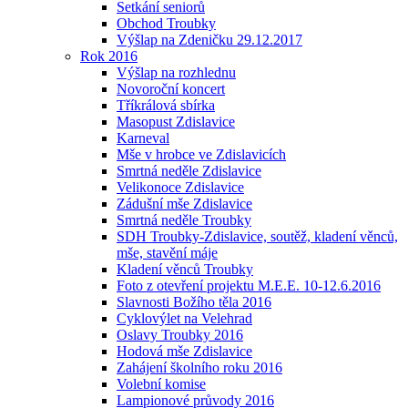
Setkání seniorů
Obchod Troubky
Výšlap na Zdeničku 29.12.2017
Rok 2016
Výšlap na rozhlednu
Novoroční koncert
Tříkrálová sbírka
Masopust Zdislavice
Karneval
Mše v hrobce ve Zdislavicích
Smrtná neděle Zdislavice
Velikonoce Zdislavice
Zádušní mše Zdislavice
Smrtná neděle Troubky
SDH Troubky-Zdislavice, soutěž, kladení věnců,
mše, stavění máje
Kladení věnců Troubky
Foto z otevření projektu M.E.E. 10-12.6.2016
Slavnosti Božího těla 2016
Cyklovýlet na Velehrad
Oslavy Troubky 2016
Hodová mše Zdislavice
Zahájení školního roku 2016
Volební komise
Lampionové průvody 2016