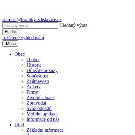
starosta@troubky-zdislavice.cz
Hledaný výraz
Hledat
rozšířené vyhledávání
Menu
Obec
O obci
Historie
Důležité odkazy
Současnost
Zajímavosti
Ankety
Firmy
Životní situace
Zpravodaj
Svoz odpadů
Mobilní aplikace
Informace od nás
Úřad
Základní informace