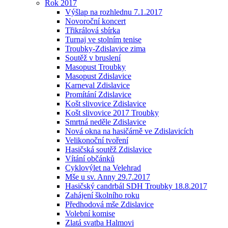
Rok 2017
Výšlap na rozhlednu 7.1.2017
Novoroční koncert
Třikrálová sbírka
Turnaj ve stolním tenise
Troubky-Zdislavice zima
Soutěž v bruslení
Masopust Troubky
Masopust Zdislavice
Karneval Zdislavice
Promítání Zdislavice
Košt slivovice Zdislavice
Košt slivovice 2017 Troubky
Smrtná neděle Zdislavice
Nová okna na hasičárně ve Zdislavicích
Velikonoční tvoření
Hasičská soutěž Zdislavice
Vítání občánků
Cyklovýlet na Velehrad
Mše u sv. Anny 29.7.2017
Hasičský candrbál SDH Troubky 18.8.2017
Zahájení školního roku
Předhodová mše Zdislavice
Volební komise
Zlatá svatba Halmovi