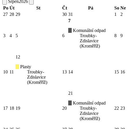
Srpen
2026
Po
Út
St
Čt
Pá
So
Ne
27
28
29
30
31
1
2
7
Komunální odpad
3
4
5
6
Troubky-
8
9
Zdislavice
(Kroměříž)
12
Plasty
10
11
Troubky-
13
14
15
16
Zdislavice
(Kroměříž)
21
Komunální odpad
17
18
19
20
Troubky-
22
23
Zdislavice
(Kroměříž)