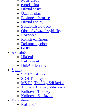
Popis úřadu
e-podatelna
Úřední deska
Územní plán
Povinné informace
Úřední hodiny
Zastupitelstvo obce
Obecně závazné vyhlášky
Rozpočet
Registr oznámení
Dokumenty obce
GDPR
Aktualně
Hlášení
Kalendář akcí
Důležité termíny
Spolky
SDH Zdislavice
SDH Troubky
MS Háj Troubky-Zdislavice
Tj Sokol Troubky-Zdislavice
Knihovna Troubky
Knihovna Zdislavice
Fotogalerie
Rok 2025