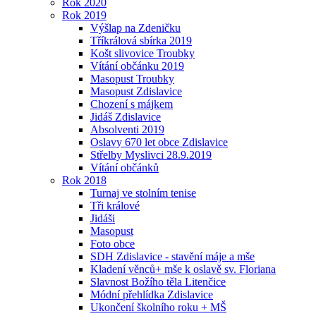
Rok 2020
Rok 2019
Výšlap na Zdeničku
Tříkrálová sbírka 2019
Košt slivovice Troubky
Vítání občánku 2019
Masopust Troubky
Masopust Zdislavice
Chození s májkem
Jidáš Zdislavice
Absolventi 2019
Oslavy 670 let obce Zdislavice
Střelby Myslivci 28.9.2019
Vítání občánků
Rok 2018
Turnaj ve stolním tenise
Tři králové
Jidáši
Masopust
Foto obce
SDH Zdislavice - stavění máje a mše
Kladení věnců+ mše k oslavě sv. Floriana
Slavnost Božího těla Litenčice
Módní přehlídka Zdislavice
Ukončení školního roku + MŠ