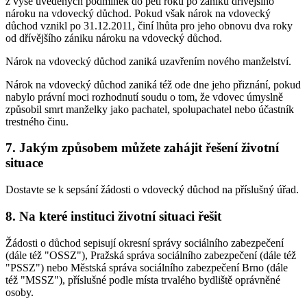
z výše uvedených podmínek do pěti roků po zániku dřívějšího
nároku na vdovecký důchod. Pokud však nárok na vdovecký
důchod vznikl po 31.12.2011, činí lhůta pro jeho obnovu dva roky
od dřívějšího zániku nároku na vdovecký důchod.
Nárok na vdovecký důchod zaniká uzavřením nového manželství.
Nárok na vdovecký důchod zaniká též ode dne jeho přiznání, pokud
nabylo právní moci rozhodnutí soudu o tom, že vdovec úmyslně
způsobil smrt manželky jako pachatel, spolupachatel nebo účastník
trestného činu.
7. Jakým způsobem můžete zahájit řešení životní
situace
Dostavte se k sepsání žádosti o vdovecký důchod na příslušný úřad.
8. Na které instituci životní situaci řešit
Žádosti o důchod sepisují okresní správy sociálního zabezpečení
(dále též "OSSZ"), Pražská správa sociálního zabezpečení (dále též
"PSSZ") nebo Městská správa sociálního zabezpečení Brno (dále
též "MSSZ"), příslušné podle místa trvalého bydliště oprávněné
osoby.