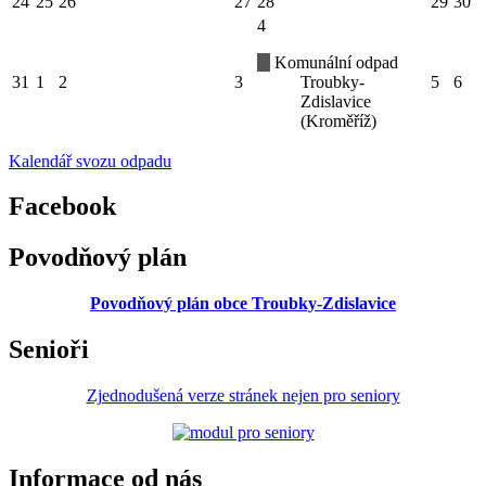
24
25
26
27
28
29
30
4
Komunální odpad
31
1
2
3
Troubky-
5
6
Zdislavice
(Kroměříž)
Kalendář svozu odpadu
Facebook
Povodňový plán
Povodňový plán obce Troubky-Zdislavice
Senioři
Zjednodušená verze stránek nejen pro seniory
Informace od nás