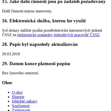
15. Jaké další činnosti jsou po žadateli požadovány
Další činnosti nejsou stanoveny.
16. Elektronická služba, kterou lze využít
Své dotazy můžete posílat prostřednictvím internetových stránek
ČSSZ na
elektronické podatelny jednotlivých pracovišť ČSSZ
.
28. Popis byl naposledy aktualizován
20.03.2018
29. Datum konce platnosti popisu
Bez časového omezení.
Obec
O obci
Historie
Důležité odkazy
Současnost
Zajímavosti