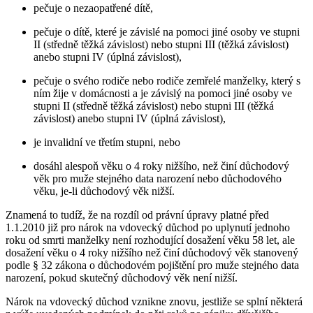
pečuje o nezaopatřené dítě,
pečuje o dítě, které je závislé na pomoci jiné osoby ve stupni
II (středně těžká závislost) nebo stupni III (těžká závislost)
anebo stupni IV (úplná závislost),
pečuje o svého rodiče nebo rodiče zemřelé manželky, který s
ním žije v domácnosti a je závislý na pomoci jiné osoby ve
stupni II (středně těžká závislost) nebo stupni III (těžká
závislost) anebo stupni IV (úplná závislost),
je invalidní ve třetím stupni, nebo
dosáhl alespoň věku o 4 roky nižšího, než činí důchodový
věk pro muže stejného data narození nebo důchodového
věku, je-li důchodový věk nižší.
Znamená to tudíž, že na rozdíl od právní úpravy platné před
1.1.2010 již pro nárok na vdovecký důchod po uplynutí jednoho
roku od smrti manželky není rozhodující dosažení věku 58 let, ale
dosažení věku o 4 roky nižšího než činí důchodový věk stanovený
podle § 32 zákona o důchodovém pojištění pro muže stejného data
narození, pokud skutečný důchodový věk není nižší.
Nárok na vdovecký důchod vznikne znovu, jestliže se splní některá