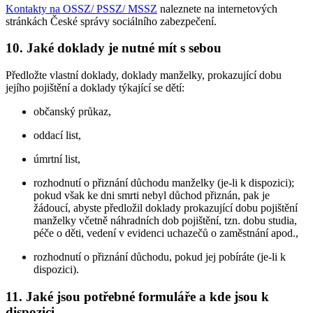
Kontakty na OSSZ/ PSSZ/ MSSZ
naleznete na internetových
stránkách České správy sociálního zabezpečení.
10. Jaké doklady je nutné mít s sebou
Předložte vlastní doklady, doklady manželky, prokazující dobu
jejího pojištění a doklady týkající se dětí:
občanský průkaz,
oddací list,
úmrtní list,
rozhodnutí o přiznání důchodu manželky (je-li k dispozici);
pokud však ke dni smrti nebyl důchod přiznán, pak je
žádoucí, abyste předložil doklady prokazující dobu pojištění
manželky včetně náhradních dob pojištění, tzn. dobu studia,
péče o děti, vedení v evidenci uchazečů o zaměstnání apod.,
rozhodnutí o přiznání důchodu, pokud jej pobíráte (je-li k
dispozici).
11. Jaké jsou potřebné formuláře a kde jsou k
dispozici