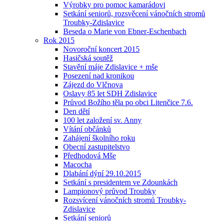
Výrobky pro pomoc kamarádovi
Setkání seniorů, rozsvěcení vánočních stromů
Troubky-Zdislavice
Beseda o Marie von Ebner-Eschenbach
Rok 2015
Novoroční koncert 2015
Hasičská soutěž
Stavění máje Zdislavice + mše
Posezení nad kronikou
Zájezd do Vlčnova
Oslavy 85 let SDH Zdislavice
Průvod Božího těla po obci Litenčice 7.6.
Den dětí
100 let založení sv. Anny
Vítání občánků
Zahájení školního roku
Obecní zastupitelstvo
Předhodová Mše
Macocha
Dlabání dýní 29.10.2015
Setkání s presidentem ve Zdounkách
Lampionový průvod Troubky
Rozsvícení vánočních stromů Troubky-
Zdislavice
Setkání seniorů