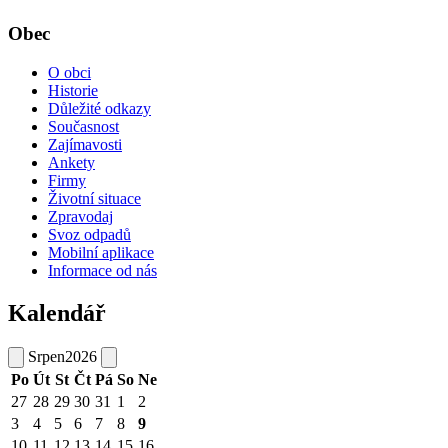
Obec
O obci
Historie
Důležité odkazy
Současnost
Zajímavosti
Ankety
Firmy
Životní situace
Zpravodaj
Svoz odpadů
Mobilní aplikace
Informace od nás
Kalendář
Srpen
2026
Po
Út
St
Čt
Pá
So
Ne
27
28
29
30
31
1
2
3
4
5
6
7
8
9
10
11
12
13
14
15
16