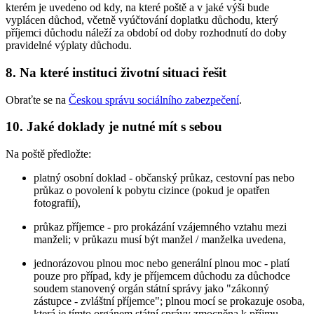
kterém je uvedeno od kdy, na které poště a v jaké výši bude
vyplácen důchod, včetně vyúčtování doplatku důchodu, který
příjemci důchodu náleží za období od doby rozhodnutí do doby
pravidelné výplaty důchodu.
8. Na které instituci životní situaci řešit
Obraťte se na
Českou správu sociálního zabezpečení
.
10. Jaké doklady je nutné mít s sebou
Na poště předložte:
platný osobní doklad - občanský průkaz, cestovní pas nebo
průkaz o povolení k pobytu cizince (pokud je opatřen
fotografií),
průkaz příjemce - pro prokázání vzájemného vztahu mezi
manželi; v průkazu musí být manžel / manželka uvedena,
jednorázovou plnou moc nebo generální plnou moc - platí
pouze pro případ, kdy je příjemcem důchodu za důchodce
soudem stanovený orgán státní správy jako "zákonný
zástupce - zvláštní příjemce"; plnou mocí se prokazuje osoba,
která je tímto orgánem státní správy zmocněna k příjmu