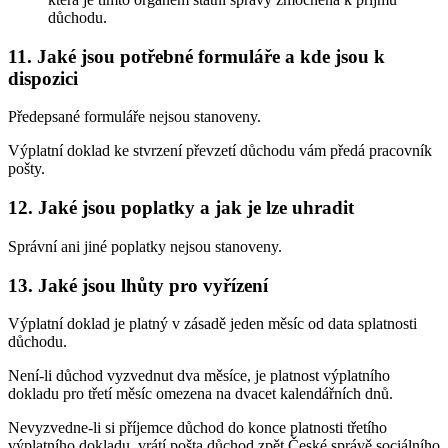
důchodu.
11. Jaké jsou potřebné formuláře a kde jsou k
dispozici
Předepsané formuláře nejsou stanoveny.
Výplatní doklad ke stvrzení převzetí důchodu vám předá pracovník
pošty.
12. Jaké jsou poplatky a jak je lze uhradit
Správní ani jiné poplatky nejsou stanoveny.
13. Jaké jsou lhůty pro vyřízení
Výplatní doklad je platný v zásadě jeden měsíc od data splatnosti
důchodu.
Není-li důchod vyzvednut dva měsíce, je platnost výplatního
dokladu pro třetí měsíc omezena na dvacet kalendářních dnů.
Nevyzvedne-li si příjemce důchod do konce platnosti třetího
výplatního dokladu, vrátí pošta důchod zpět České správě sociálního