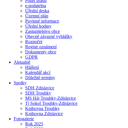
Popis úřadu
e-podatelna
Úřední deska
Územní plán
Povinné informace
Úřední hodiny
Zastupitelstvo obce
Obecně závazné vyhlášky
Rozpočet
Registr oznámení
Dokumenty obce
GDPR
Aktualně
Hlášení
Kalendář akcí
Důležité termíny
Spolky
SDH Zdislavice
SDH Troubky
MS Háj Troubky-Zdislavice
Tj Sokol Troubky-Zdislavice
Knihovna Troubky
Knihovna Zdislavice
Fotogalerie
Rok 2025