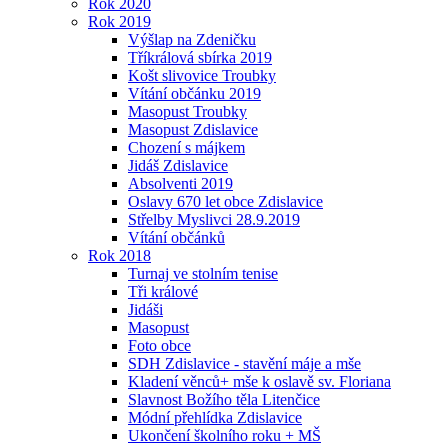
Rok 2020
Rok 2019
Výšlap na Zdeničku
Tříkrálová sbírka 2019
Košt slivovice Troubky
Vítání občánku 2019
Masopust Troubky
Masopust Zdislavice
Chození s májkem
Jidáš Zdislavice
Absolventi 2019
Oslavy 670 let obce Zdislavice
Střelby Myslivci 28.9.2019
Vítání občánků
Rok 2018
Turnaj ve stolním tenise
Tři králové
Jidáši
Masopust
Foto obce
SDH Zdislavice - stavění máje a mše
Kladení věnců+ mše k oslavě sv. Floriana
Slavnost Božího těla Litenčice
Módní přehlídka Zdislavice
Ukončení školního roku + MŠ