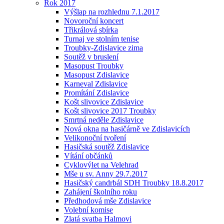
Rok 2017
Výšlap na rozhlednu 7.1.2017
Novoroční koncert
Třikrálová sbírka
Turnaj ve stolním tenise
Troubky-Zdislavice zima
Soutěž v bruslení
Masopust Troubky
Masopust Zdislavice
Karneval Zdislavice
Promítání Zdislavice
Košt slivovice Zdislavice
Košt slivovice 2017 Troubky
Smrtná neděle Zdislavice
Nová okna na hasičárně ve Zdislavicích
Velikonoční tvoření
Hasičská soutěž Zdislavice
Vítání občánků
Cyklovýlet na Velehrad
Mše u sv. Anny 29.7.2017
Hasičský candrbál SDH Troubky 18.8.2017
Zahájení školního roku
Předhodová mše Zdislavice
Volební komise
Zlatá svatba Halmovi