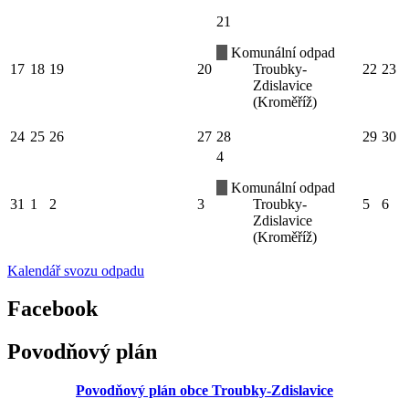
21
Komunální odpad
17
18
19
20
Troubky-
22
23
Zdislavice
(Kroměříž)
24
25
26
27
28
29
30
4
Komunální odpad
31
1
2
3
Troubky-
5
6
Zdislavice
(Kroměříž)
Kalendář svozu odpadu
Facebook
Povodňový plán
Povodňový plán obce Troubky-Zdislavice