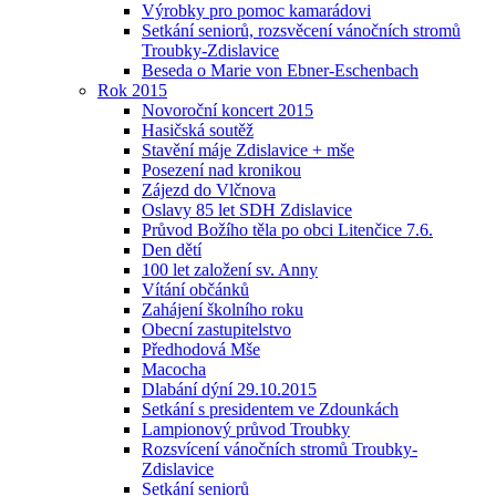
Výrobky pro pomoc kamarádovi
Setkání seniorů, rozsvěcení vánočních stromů
Troubky-Zdislavice
Beseda o Marie von Ebner-Eschenbach
Rok 2015
Novoroční koncert 2015
Hasičská soutěž
Stavění máje Zdislavice + mše
Posezení nad kronikou
Zájezd do Vlčnova
Oslavy 85 let SDH Zdislavice
Průvod Božího těla po obci Litenčice 7.6.
Den dětí
100 let založení sv. Anny
Vítání občánků
Zahájení školního roku
Obecní zastupitelstvo
Předhodová Mše
Macocha
Dlabání dýní 29.10.2015
Setkání s presidentem ve Zdounkách
Lampionový průvod Troubky
Rozsvícení vánočních stromů Troubky-
Zdislavice
Setkání seniorů