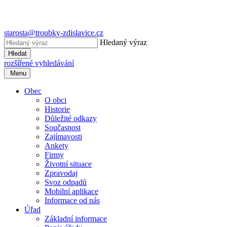
starosta@troubky-zdislavice.cz
Hledaný výraz
Hledat
rozšířené vyhledávání
Menu
Obec
O obci
Historie
Důležité odkazy
Současnost
Zajímavosti
Ankety
Firmy
Životní situace
Zpravodaj
Svoz odpadů
Mobilní aplikace
Informace od nás
Úřad
Základní informace