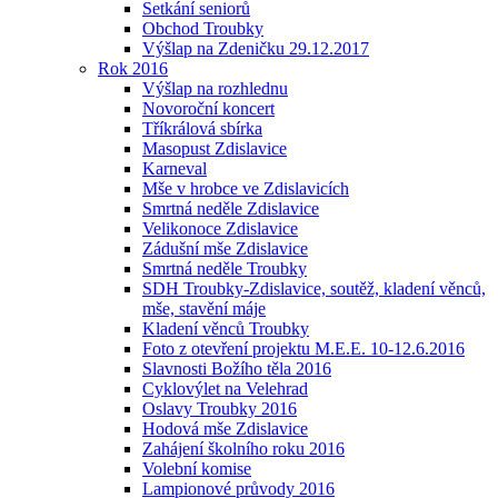
Setkání seniorů
Obchod Troubky
Výšlap na Zdeničku 29.12.2017
Rok 2016
Výšlap na rozhlednu
Novoroční koncert
Tříkrálová sbírka
Masopust Zdislavice
Karneval
Mše v hrobce ve Zdislavicích
Smrtná neděle Zdislavice
Velikonoce Zdislavice
Zádušní mše Zdislavice
Smrtná neděle Troubky
SDH Troubky-Zdislavice, soutěž, kladení věnců,
mše, stavění máje
Kladení věnců Troubky
Foto z otevření projektu M.E.E. 10-12.6.2016
Slavnosti Božího těla 2016
Cyklovýlet na Velehrad
Oslavy Troubky 2016
Hodová mše Zdislavice
Zahájení školního roku 2016
Volební komise
Lampionové průvody 2016