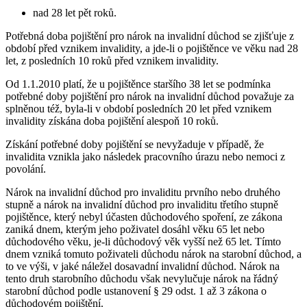
nad 28 let pět roků.
Potřebná doba pojištění pro nárok na invalidní důchod se zjišťuje z
období před vznikem invalidity, a jde-li o pojištěnce ve věku nad 28
let, z posledních 10 roků před vznikem invalidity.
Od 1.1.2010 platí, že u pojištěnce staršího 38 let se podmínka
potřebné doby pojištění pro nárok na invalidní důchod považuje za
splněnou též, byla-li v období posledních 20 let před vznikem
invalidity získána doba pojištění alespoň 10 roků.
Získání potřebné doby pojištění se nevyžaduje v případě, že
invalidita vznikla jako následek pracovního úrazu nebo nemoci z
povolání.
Nárok na invalidní důchod pro invaliditu prvního nebo druhého
stupně a nárok na invalidní důchod pro invaliditu třetího stupně
pojištěnce, který nebyl účasten důchodového spoření, ze zákona
zaniká dnem, kterým jeho poživatel dosáhl věku 65 let nebo
důchodového věku, je-li důchodový věk vyšší než 65 let. Tímto
dnem vzniká tomuto poživateli důchodu nárok na starobní důchod, a
to ve výši, v jaké náležel dosavadní invalidní důchod. Nárok na
tento druh starobního důchodu však nevylučuje nárok na řádný
starobní důchod podle ustanovení § 29 odst. 1 až 3 zákona o
důchodovém pojištění.