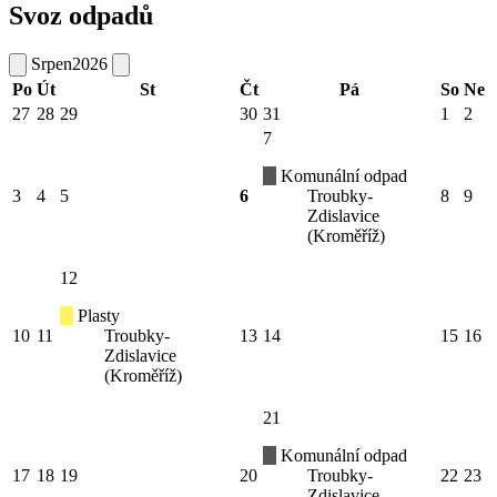
Svoz odpadů
Srpen
2026
Po
Út
St
Čt
Pá
So
Ne
27
28
29
30
31
1
2
7
Komunální odpad
3
4
5
6
Troubky-
8
9
Zdislavice
(Kroměříž)
12
Plasty
10
11
Troubky-
13
14
15
16
Zdislavice
(Kroměříž)
21
Komunální odpad
17
18
19
20
Troubky-
22
23
Zdislavice