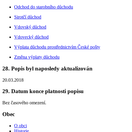
Odchod do starobního důchodu
Sirotčí důchod
Vdovský důchod
Vdovecký důchod
Výplata důchodu prostřednictvím České pošty
Změna výplaty důchodu
28. Popis byl naposledy aktualizován
20.03.2018
29. Datum konce platnosti popisu
Bez časového omezení.
Obec
O obci
Historie