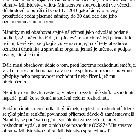
obrany/ Ministerstva vnitra/ Ministerstva spravedlnosti) ve věcech
důchodového pojištění lze od 1.1.2010 jako řádný opravný
prostředek podat písemné námitky do 30 dnů ode dne jeho
oznámení účastníku řízení.
Námitky musí obsahovat stejné náležitosti jako odvolání podané
podle § 82 správního řádu, tj. především z nich má být patrno, kdo
je činí, které věci se týkají a co se navrhuje; musí tedy obsahovat
označení účastníka a správního orgánu, jemuž je určeno, a podpis
osoby, která je činí.
Dále musí obsahovat údaje o tom, proti kterému rozhodnutí směřuje,
v jakém rozsahu ho napadá a v čem je spatřován rozpor s právními
předpisy nebo nesprávnost rozhodnutí nebo řízení, jež mu
předcházelo.
Není-li v námitkách uvedeno, v jakém rozsahu účastník rozhodnutí
napadá, platí, že se domáhá zrušení celého rozhodnutí.
Podání námitek nemá odkladný účinek, nejde-li o rozhodnutí, které
se týká plnění sankční povinnosti příjemců dávek či zaměstnavatelů.
Námitky se podávají orgánu sociálního zabezpečení, který
rozhodnutí vydal, a ten o nich také rozhoduje (ČSSZ/ Ministerstvo
obrany/ Ministerstvo vnitra/ Ministerstvo spravedlnosti).