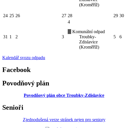
(Kroměříž)
24
25
26
27
28
29
30
4
Komunální odpad
31
1
2
3
Troubky-
5
6
Zdislavice
(Kroměříž)
Kalendář svozu odpadu
Facebook
Povodňový plán
Povodňový plán obce Troubky-Zdislavice
Senioři
Zjednodušená verze stránek nejen pro seniory