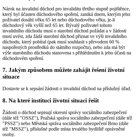
Nárok na invalidní důchod pro invaliditu třetího stupně pojištěnce,
který byl účasten důchodového spoření, zaniká dnem, kterým jeho
poživatel dosáhl věku 65 let nebo důchodového věku, je-li
důchodový věk vyšší než 65 let. Bývalý poživatel tohoto
invalidního důchodu musí o starobní důchod požádat a v žádosti
musí uvést, zda žádá starobní důchod přiznat ve výši invalidního
důchodu, který pobíral (pak musí souhlasit s převodem 60 %
naspořených prostředků do státního rozpočtu), nebo zda má být
výše starobního důchodu stanovena s přihlédnutím k jeho účasti na
důchodovém spoření.
7. Jakým způsobem můžete zahájit řešení životní
situace
Dostavte se k sepsání žádosti o invalidní důchod na příslušný úřad.
8. Na které instituci životní situaci řešit
Žádosti o důchod sepisují okresní správy sociálního zabezpečení
(dále též "OSSZ"), Pražská správa sociálního zabezpečení (dále též
"PSSZ") nebo Městská správa sociálního zabezpečení Brno (dále
též "MSSZ"), příslušné podle místa trvalého bydliště oprávněné
osoby.