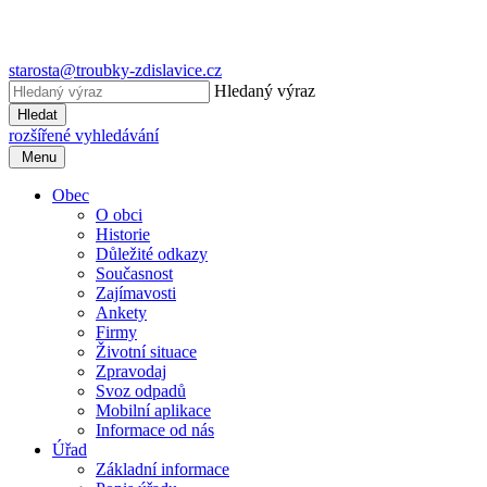
starosta@troubky-zdislavice.cz
Hledaný výraz
Hledat
rozšířené vyhledávání
Menu
Obec
O obci
Historie
Důležité odkazy
Současnost
Zajímavosti
Ankety
Firmy
Životní situace
Zpravodaj
Svoz odpadů
Mobilní aplikace
Informace od nás
Úřad
Základní informace