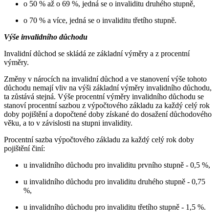
o 50 % až o 69 %, jedná se o invaliditu druhého stupně,
o 70 % a více, jedná se o invaliditu třetího stupně.
Výše invalidního důchodu
Invalidní důchod se skládá ze základní výměry a z procentní
výměry.
Změny v nárocích na invalidní důchod a ve stanovení výše tohoto
důchodu nemají vliv na výši základní výměry invalidního důchodu,
ta zůstává stejná. Výše procentní výměry invalidního důchodu se
stanoví procentní sazbou z výpočtového základu za každý celý rok
doby pojištění a dopočtené doby získané do dosažení důchodového
věku, a to v závislosti na stupni invalidity.
Procentní sazba výpočtového základu za každý celý rok doby
pojištění činí:
u invalidního důchodu pro invaliditu prvního stupně - 0,5 %,
u invalidního důchodu pro invaliditu druhého stupně - 0,75
%,
u invalidního důchodu pro invaliditu třetího stupně - 1,5 %.