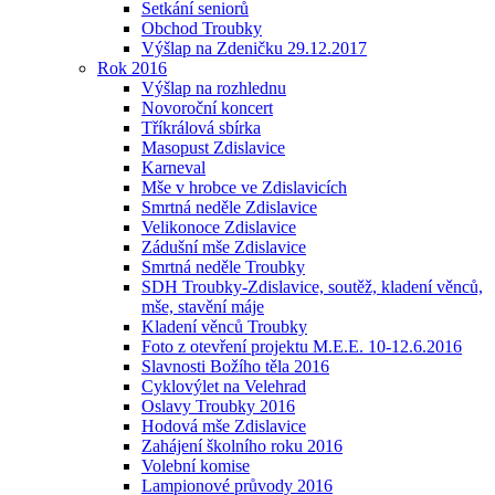
Setkání seniorů
Obchod Troubky
Výšlap na Zdeničku 29.12.2017
Rok 2016
Výšlap na rozhlednu
Novoroční koncert
Tříkrálová sbírka
Masopust Zdislavice
Karneval
Mše v hrobce ve Zdislavicích
Smrtná neděle Zdislavice
Velikonoce Zdislavice
Zádušní mše Zdislavice
Smrtná neděle Troubky
SDH Troubky-Zdislavice, soutěž, kladení věnců,
mše, stavění máje
Kladení věnců Troubky
Foto z otevření projektu M.E.E. 10-12.6.2016
Slavnosti Božího těla 2016
Cyklovýlet na Velehrad
Oslavy Troubky 2016
Hodová mše Zdislavice
Zahájení školního roku 2016
Volební komise
Lampionové průvody 2016