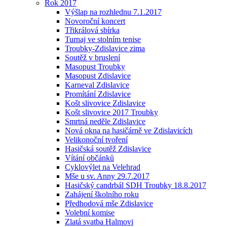
Rok 2017
Výšlap na rozhlednu 7.1.2017
Novoroční koncert
Třikrálová sbírka
Turnaj ve stolním tenise
Troubky-Zdislavice zima
Soutěž v bruslení
Masopust Troubky
Masopust Zdislavice
Karneval Zdislavice
Promítání Zdislavice
Košt slivovice Zdislavice
Košt slivovice 2017 Troubky
Smrtná neděle Zdislavice
Nová okna na hasičárně ve Zdislavicích
Velikonoční tvoření
Hasičská soutěž Zdislavice
Vítání občánků
Cyklovýlet na Velehrad
Mše u sv. Anny 29.7.2017
Hasičský candrbál SDH Troubky 18.8.2017
Zahájení školního roku
Předhodová mše Zdislavice
Volební komise
Zlatá svatba Halmovi