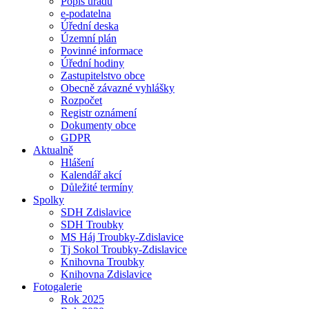
Popis úřadu
e-podatelna
Úřední deska
Územní plán
Povinné informace
Úřední hodiny
Zastupitelstvo obce
Obecně závazné vyhlášky
Rozpočet
Registr oznámení
Dokumenty obce
GDPR
Aktualně
Hlášení
Kalendář akcí
Důležité termíny
Spolky
SDH Zdislavice
SDH Troubky
MS Háj Troubky-Zdislavice
Tj Sokol Troubky-Zdislavice
Knihovna Troubky
Knihovna Zdislavice
Fotogalerie
Rok 2025