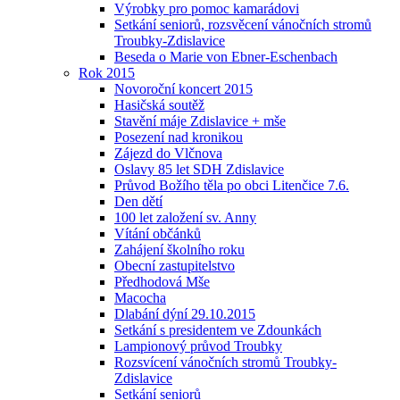
Výrobky pro pomoc kamarádovi
Setkání seniorů, rozsvěcení vánočních stromů
Troubky-Zdislavice
Beseda o Marie von Ebner-Eschenbach
Rok 2015
Novoroční koncert 2015
Hasičská soutěž
Stavění máje Zdislavice + mše
Posezení nad kronikou
Zájezd do Vlčnova
Oslavy 85 let SDH Zdislavice
Průvod Božího těla po obci Litenčice 7.6.
Den dětí
100 let založení sv. Anny
Vítání občánků
Zahájení školního roku
Obecní zastupitelstvo
Předhodová Mše
Macocha
Dlabání dýní 29.10.2015
Setkání s presidentem ve Zdounkách
Lampionový průvod Troubky
Rozsvícení vánočních stromů Troubky-
Zdislavice
Setkání seniorů