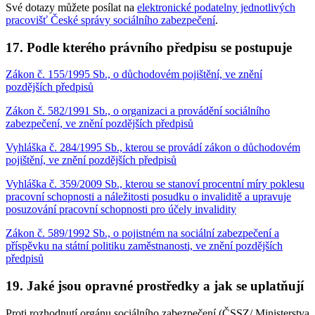
Své dotazy můžete posílat na
elektronické podatelny jednotlivých
pracovišť České správy sociálního zabezpečení
.
17. Podle kterého právního předpisu se postupuje
Zákon č. 155/1995 Sb., o důchodovém pojištění, ve znění
pozdějších předpisů
Zákon č. 582/1991 Sb., o organizaci a provádění sociálního
zabezpečení, ve znění pozdějších předpisů
Vyhláška č. 284/1995 Sb., kterou se provádí zákon o důchodovém
pojištění, ve znění pozdějších předpisů
Vyhláška č. 359/2009 Sb., kterou se stanoví procentní míry poklesu
pracovní schopnosti a náležitosti posudku o invaliditě a upravuje
posuzování pracovní schopnosti pro účely invalidity
Zákon č. 589/1992 Sb., o pojistném na sociální zabezpečení a
příspěvku na státní politiku zaměstnanosti, ve znění pozdějších
předpisů
19. Jaké jsou opravné prostředky a jak se uplatňují
Proti rozhodnutí orgánu sociálního zabezpečení (ČSSZ/ Ministerstva