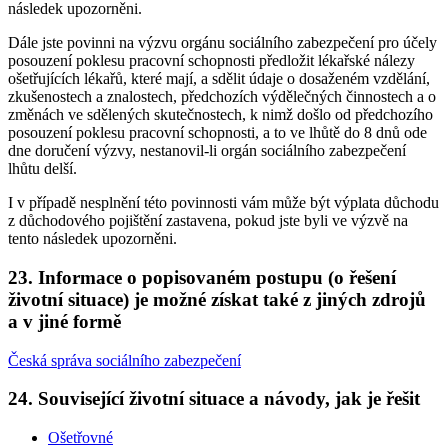
následek upozorněni.
Dále jste povinni na výzvu orgánu sociálního zabezpečení pro účely
posouzení poklesu pracovní schopnosti předložit lékařské nálezy
ošetřujících lékařů, které mají, a sdělit údaje o dosaženém vzdělání,
zkušenostech a znalostech, předchozích výdělečných činnostech a o
změnách ve sdělených skutečnostech, k nimž došlo od předchozího
posouzení poklesu pracovní schopnosti, a to ve lhůtě do 8 dnů ode
dne doručení výzvy, nestanovil-li orgán sociálního zabezpečení
lhůtu delší.
I v případě nesplnění této povinnosti vám může být výplata důchodu
z důchodového pojištění zastavena, pokud jste byli ve výzvě na
tento následek upozorněni.
23. Informace o popisovaném postupu (o řešení
životní situace) je možné získat také z jiných zdrojů
a v jiné formě
Česká správa sociálního zabezpečení
24. Související životní situace a návody, jak je řešit
Ošetřovné