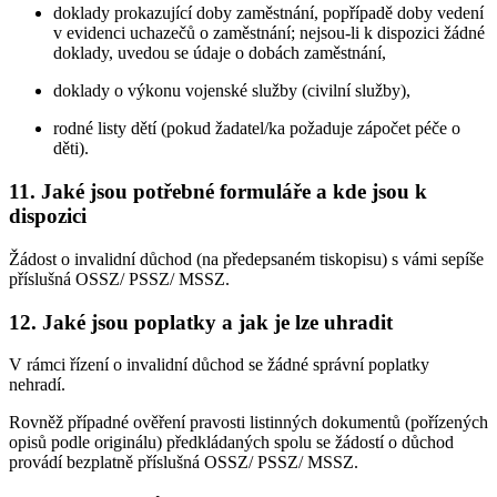
doklady prokazující doby zaměstnání, popřípadě doby vedení
v evidenci uchazečů o zaměstnání; nejsou-li k dispozici žádné
doklady, uvedou se údaje o dobách zaměstnání,
doklady o výkonu vojenské služby (civilní služby),
rodné listy dětí (pokud žadatel/ka požaduje zápočet péče o
děti).
11. Jaké jsou potřebné formuláře a kde jsou k
dispozici
Žádost o invalidní důchod (na předepsaném tiskopisu) s vámi sepíše
příslušná OSSZ/ PSSZ/ MSSZ.
12. Jaké jsou poplatky a jak je lze uhradit
V rámci řízení o invalidní důchod se žádné správní poplatky
nehradí.
Rovněž případné ověření pravosti listinných dokumentů (pořízených
opisů podle originálu) předkládaných spolu se žádostí o důchod
provádí bezplatně příslušná OSSZ/ PSSZ/ MSSZ.