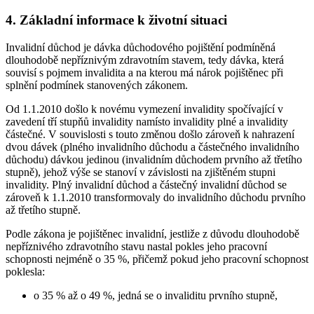
4. Základní informace k životní situaci
Invalidní důchod je dávka důchodového pojištění podmíněná
dlouhodobě nepříznivým zdravotním stavem, tedy dávka, která
souvisí s pojmem invalidita a na kterou má nárok pojištěnec při
splnění podmínek stanovených zákonem.
Od 1.1.2010 došlo k novému vymezení invalidity spočívající v
zavedení tří stupňů invalidity namísto invalidity plné a invalidity
částečné. V souvislosti s touto změnou došlo zároveň k nahrazení
dvou dávek (plného invalidního důchodu a částečného invalidního
důchodu) dávkou jedinou (invalidním důchodem prvního až třetího
stupně), jehož výše se stanoví v závislosti na zjištěném stupni
invalidity. Plný invalidní důchod a částečný invalidní důchod se
zároveň k 1.1.2010 transformovaly do invalidního důchodu prvního
až třetího stupně.
Podle zákona je pojištěnec invalidní, jestliže z důvodu dlouhodobě
nepříznivého zdravotního stavu nastal pokles jeho pracovní
schopnosti nejméně o 35 %, přičemž pokud jeho pracovní schopnost
poklesla:
o 35 % až o 49 %, jedná se o invaliditu prvního stupně,