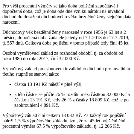
Pro výši procentní výměry se jako doba pojištění započítává i
dopočtená doba, což je doba ode dne vzniku nároku na invalidní
důchod do dosažení důchodového věku bezdětné ženy stejného data
narození.
Důchodový věk bezdětné ženy narozené v roce 1956 je 63 let a 2
měsíce, dopočtená doba žadatele je tedy od 7.1.2018 do 17.7.2019,
tj. 557 dnů. Celková doba pojištění v tomto případě tedy činí 45 let.
Osobní vyměřovací základ za rozhodné období, tj. za období od
roku 1986 do roku 2017, činí 32 000 Kč.
Výpočtový základ pro stanovení invalidního důchodu pro invaliditu
třetího stupně se stanoví takto:
částka 13 191 Kč náleží v plné výši,
k této částce se přičte 26 % rozdílu mezi částkou 32 000 Kč a
částkou 13 191 Kč, tedy 26 % z částky 18 809 Kč, což je po
zaokrouhlení 4 891 Kč.
Výpočtový základ činí celkem 18 082 Kč. Za každý rok pojištění
náleží 1,5 % výpočtového základu, tzn., že za 45 let pojištění činí
procentní výměra 67,5 % výpočtového základu, tj. 12 206 Kč.