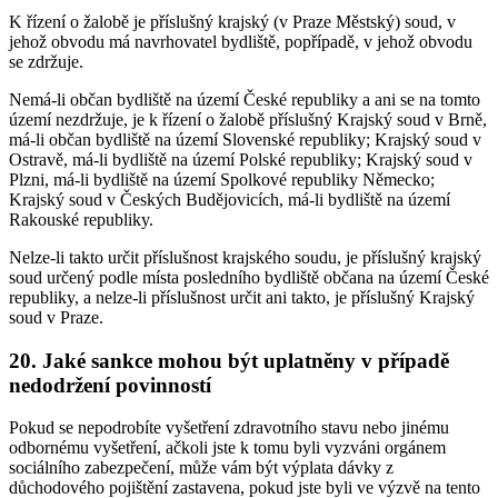
K řízení o žalobě je příslušný krajský (v Praze Městský) soud, v
jehož obvodu má navrhovatel bydliště, popřípadě, v jehož obvodu
se zdržuje.
Nemá-li občan bydliště na území České republiky a ani se na tomto
území nezdržuje, je k řízení o žalobě příslušný Krajský soud v Brně,
má-li občan bydliště na území Slovenské republiky; Krajský soud v
Ostravě, má-li bydliště na území Polské republiky; Krajský soud v
Plzni, má-li bydliště na území Spolkové republiky Německo;
Krajský soud v Českých Budějovicích, má-li bydliště na území
Rakouské republiky.
Nelze-li takto určit příslušnost krajského soudu, je příslušný krajský
soud určený podle místa posledního bydliště občana na území České
republiky, a nelze-li příslušnost určit ani takto, je příslušný Krajský
soud v Praze.
20. Jaké sankce mohou být uplatněny v případě
nedodržení povinností
Pokud se nepodrobíte vyšetření zdravotního stavu nebo jinému
odbornému vyšetření, ačkoli jste k tomu byli vyzváni orgánem
sociálního zabezpečení, může vám být výplata dávky z
důchodového pojištění zastavena, pokud jste byli ve výzvě na tento