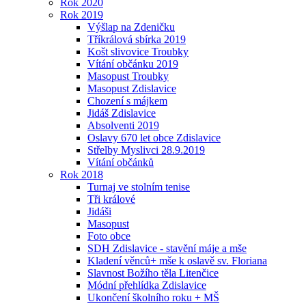
Rok 2020
Rok 2019
Výšlap na Zdeničku
Tříkrálová sbírka 2019
Košt slivovice Troubky
Vítání občánku 2019
Masopust Troubky
Masopust Zdislavice
Chození s májkem
Jidáš Zdislavice
Absolventi 2019
Oslavy 670 let obce Zdislavice
Střelby Myslivci 28.9.2019
Vítání občánků
Rok 2018
Turnaj ve stolním tenise
Tři králové
Jidáši
Masopust
Foto obce
SDH Zdislavice - stavění máje a mše
Kladení věnců+ mše k oslavě sv. Floriana
Slavnost Božího těla Litenčice
Módní přehlídka Zdislavice
Ukončení školního roku + MŠ