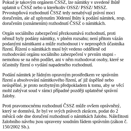
Pokud je takovým orgánem ČSSZ, lze námitky v uvedené lhůtě
uplatnit u ČSSZ nebo u kterékoliv OSSZ/ PSSZ/ MSSZ.
Prvostupňová rozhodnutí ČSSZ tedy nenabývají právní moci
doručením, ale až uplynutím 30denní lhůty k podání námitek, resp.
doručením (oznámením) rozhodnutí ČSSZ o námitkách.
Orgán sociálního zabezpečení přezkoumává rozhodnutí, proti
němuž byly podány námitky, v plném rozsahu; není přitom vázán
podanými námitkami a může rozhodnout i v neprospěch účastníka
řízení. Řízení o námitkách musí být vedeno odděleně od
rozhodování orgánu sociálního zabezpečení v prvním stupni -
nemohou se na něm podílet, ani v něm rozhodovat osoby, které se
účastnily řízení o vydání napadeného rozhodnutí.
Podání námitek je řádným opravným prostředkem ve správním
řízení a absolvování námitkového řízení, ať již úspěšné nebo
neúspěšné, je proto nezbytným předpokladem k tomu, aby se věcí
mohl zabývat soud v rámci případné později uplatněné správní
žaloby.
Proti pravomocnému rozhodnutí ČSSZ může ovšem oprávněný,
který se domnívá, že byl ve svých právech zkrácen, podat do 2
měsíců ode dne doručení rozhodnutí o námitkách žalobu. Náležitosti
žalobního návrhu jsou upraveny soudním řádem správním (zákon č.
150/2002 Sb.).