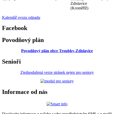
Zdislavice
(Kroměříž)
Kalendář svozu odpadu
Facebook
Povodňový plán
Povodňový plán obce Troubky-Zdislavice
Senioři
Zjednodušená verze stránek nejen pro seniory
Informace od nás
Dostávejte informace z našeho webu prostřednictvím SMS a e-mailů