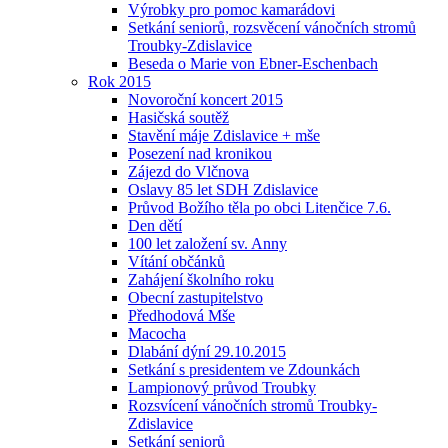
Výrobky pro pomoc kamarádovi
Setkání seniorů, rozsvěcení vánočních stromů
Troubky-Zdislavice
Beseda o Marie von Ebner-Eschenbach
Rok 2015
Novoroční koncert 2015
Hasičská soutěž
Stavění máje Zdislavice + mše
Posezení nad kronikou
Zájezd do Vlčnova
Oslavy 85 let SDH Zdislavice
Průvod Božího těla po obci Litenčice 7.6.
Den dětí
100 let založení sv. Anny
Vítání občánků
Zahájení školního roku
Obecní zastupitelstvo
Předhodová Mše
Macocha
Dlabání dýní 29.10.2015
Setkání s presidentem ve Zdounkách
Lampionový průvod Troubky
Rozsvícení vánočních stromů Troubky-
Zdislavice
Setkání seniorů