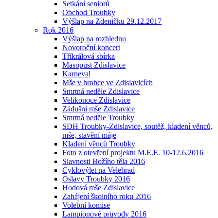
Setkání seniorů
Obchod Troubky
Výšlap na Zdeničku 29.12.2017
Rok 2016
Výšlap na rozhlednu
Novoroční koncert
Tříkrálová sbírka
Masopust Zdislavice
Karneval
Mše v hrobce ve Zdislavicích
Smrtná neděle Zdislavice
Velikonoce Zdislavice
Zádušní mše Zdislavice
Smrtná neděle Troubky
SDH Troubky-Zdislavice, soutěž, kladení věnců,
mše, stavění máje
Kladení věnců Troubky
Foto z otevření projektu M.E.E. 10-12.6.2016
Slavnosti Božího těla 2016
Cyklovýlet na Velehrad
Oslavy Troubky 2016
Hodová mše Zdislavice
Zahájení školního roku 2016
Volební komise
Lampionové průvody 2016