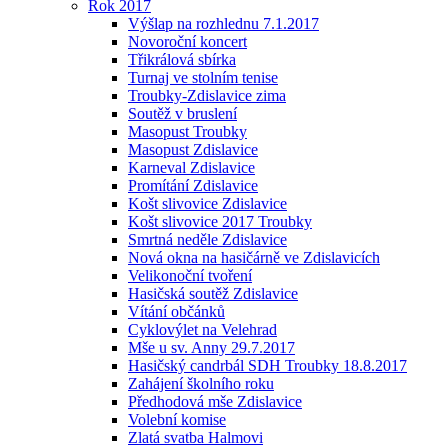
Rok 2017
Výšlap na rozhlednu 7.1.2017
Novoroční koncert
Třikrálová sbírka
Turnaj ve stolním tenise
Troubky-Zdislavice zima
Soutěž v bruslení
Masopust Troubky
Masopust Zdislavice
Karneval Zdislavice
Promítání Zdislavice
Košt slivovice Zdislavice
Košt slivovice 2017 Troubky
Smrtná neděle Zdislavice
Nová okna na hasičárně ve Zdislavicích
Velikonoční tvoření
Hasičská soutěž Zdislavice
Vítání občánků
Cyklovýlet na Velehrad
Mše u sv. Anny 29.7.2017
Hasičský candrbál SDH Troubky 18.8.2017
Zahájení školního roku
Předhodová mše Zdislavice
Volební komise
Zlatá svatba Halmovi