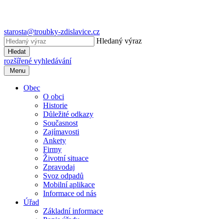
starosta@troubky-zdislavice.cz
Hledaný výraz
Hledat
rozšířené vyhledávání
Menu
Obec
O obci
Historie
Důležité odkazy
Současnost
Zajímavosti
Ankety
Firmy
Životní situace
Zpravodaj
Svoz odpadů
Mobilní aplikace
Informace od nás
Úřad
Základní informace