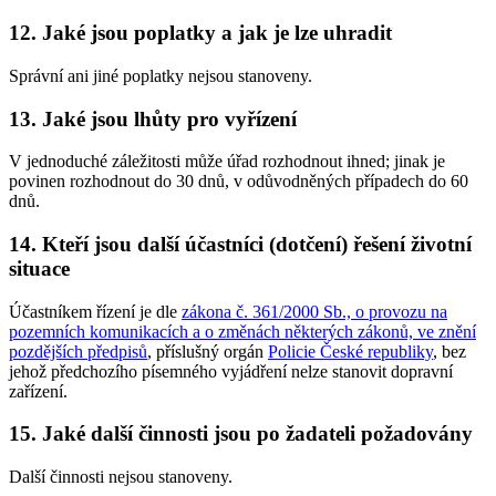
12. Jaké jsou poplatky a jak je lze uhradit
Správní ani jiné poplatky nejsou stanoveny.
13. Jaké jsou lhůty pro vyřízení
V jednoduché záležitosti může úřad rozhodnout ihned; jinak je
povinen rozhodnout do 30 dnů, v odůvodněných případech do 60
dnů.
14. Kteří jsou další účastníci (dotčení) řešení životní
situace
Účastníkem řízení je dle
zákona č. 361/2000 Sb., o provozu na
pozemních komunikacích a o změnách některých zákonů, ve znění
pozdějších předpisů
, příslušný orgán
Policie České republiky
, bez
jehož předchozího písemného vyjádření nelze stanovit dopravní
zařízení.
15. Jaké další činnosti jsou po žadateli požadovány
Další činnosti nejsou stanoveny.