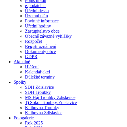
Popis úřadu
e-podatelna
Úřední deska
Územní plán
Povinné informace
Úřední hodiny
Zastupitelstvo obce
Obecně závazné vyhlášky
Rozpočet
Registr oznámení
Dokumenty obce
GDPR
Aktualně
Hlášení
Kalendář akcí
Důležité termíny
Spolky
SDH Zdislavice
SDH Troubky
MS Háj Troubky-Zdislavice
Tj Sokol Troubky-Zdislavice
Knihovna Troubky
Knihovna Zdislavice
Fotogalerie
Rok 2025