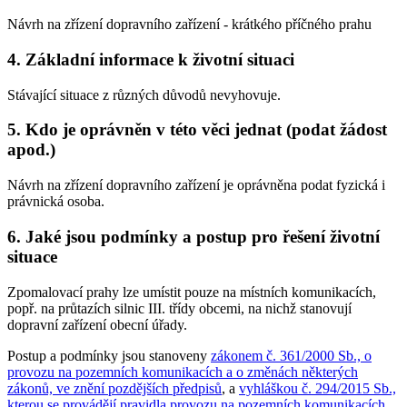
Návrh na zřízení dopravního zařízení - krátkého příčného prahu
4. Základní informace k životní situaci
Stávající situace z různých důvodů nevyhovuje.
5. Kdo je oprávněn v této věci jednat (podat žádost
apod.)
Návrh na zřízení dopravního zařízení je oprávněna podat fyzická i
právnická osoba.
6. Jaké jsou podmínky a postup pro řešení životní
situace
Zpomalovací prahy lze umístit pouze na místních komunikacích,
popř. na průtazích silnic III. třídy obcemi, na nichž stanovují
dopravní zařízení obecní úřady.
Postup a podmínky jsou stanoveny
zákonem č. 361/2000 Sb., o
provozu na pozemních komunikacích a o změnách některých
zákonů, ve znění pozdějších předpisů
, a
vyhláškou č. 294/2015 Sb.,
kterou se provádějí pravidla provozu na pozemních komunikacích,