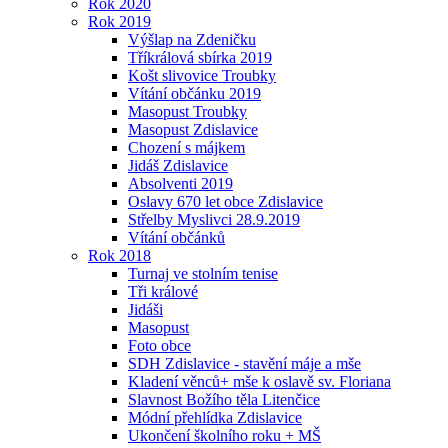
Rok 2020
Rok 2019
Výšlap na Zdeničku
Tříkrálová sbírka 2019
Košt slivovice Troubky
Vítání občánku 2019
Masopust Troubky
Masopust Zdislavice
Chození s májkem
Jidáš Zdislavice
Absolventi 2019
Oslavy 670 let obce Zdislavice
Střelby Myslivci 28.9.2019
Vítání občánků
Rok 2018
Turnaj ve stolním tenise
Tři králové
Jidáši
Masopust
Foto obce
SDH Zdislavice - stavění máje a mše
Kladení věnců+ mše k oslavě sv. Floriana
Slavnost Božího těla Litenčice
Módní přehlídka Zdislavice
Ukončení školního roku + MŠ