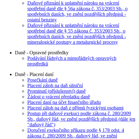
Daňové přiznání k uplatnění nároku na vrácení
spotřební daně dle § 56a zákona č. 353/2003 Sb., o
spotřebních daních, ve znění pozdějších předpisů -
ostatní benziny
Daňové přiznání k uplatnění nároku na vrácení
spotřební daně dle § 55 zákona č. 353/2003 Sb., o
spotřebních daních, ve znění pozdějších předpisů -
mineralogické postupy a metalurgické procesy
Daně - Opravné prostředky
Podávání řádných a mimořádných opravných
prostředků
Daně - Placení daní
Posečkání daně
Placení záloh na daň silniční
Prominutí (příslušenství) daně
Žádost o vrácení přeplatku daně
Placení daní na účet finančního úřadu
Placení záloh na daň z příjmů fyzickými osobami
Postup při daňové exekuci podle zákona č. 280/2009
Sb., daňový řád, ve znění pozdějších předpisů (dále jen
"daňový řád")
Doručení exekučního příkazu podle § 178 odst. 4
zákona č. 280/2009 Sb., daňový řád, ve znění