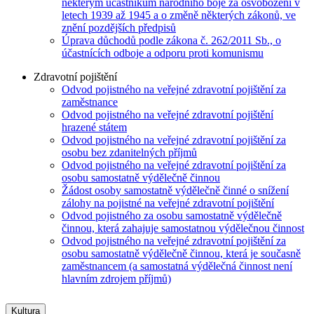
některým účastníkům národního boje za osvobození v
letech 1939 až 1945 a o změně některých zákonů, ve
znění pozdějších předpisů
Úprava důchodů podle zákona č. 262/2011 Sb., o
účastnících odboje a odporu proti komunismu
Zdravotní pojištění
Odvod pojistného na veřejné zdravotní pojištění za
zaměstnance
Odvod pojistného na veřejné zdravotní pojištění
hrazené státem
Odvod pojistného na veřejné zdravotní pojištění za
osobu bez zdanitelných příjmů
Odvod pojistného na veřejné zdravotní pojištění za
osobu samostatně výdělečně činnou
Žádost osoby samostatně výdělečně činné o snížení
zálohy na pojistné na veřejné zdravotní pojištění
Odvod pojistného za osobu samostatně výdělečně
činnou, která zahajuje samostatnou výdělečnou činnost
Odvod pojistného na veřejné zdravotní pojištění za
osobu samostatně výdělečně činnou, která je současně
zaměstnancem (a samostatná výdělečná činnost není
hlavním zdrojem příjmů)
Kultura