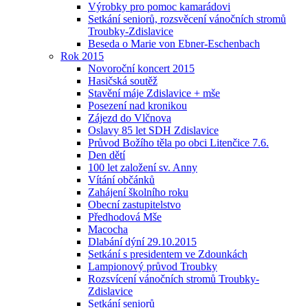
Výrobky pro pomoc kamarádovi
Setkání seniorů, rozsvěcení vánočních stromů
Troubky-Zdislavice
Beseda o Marie von Ebner-Eschenbach
Rok 2015
Novoroční koncert 2015
Hasičská soutěž
Stavění máje Zdislavice + mše
Posezení nad kronikou
Zájezd do Vlčnova
Oslavy 85 let SDH Zdislavice
Průvod Božího těla po obci Litenčice 7.6.
Den dětí
100 let založení sv. Anny
Vítání občánků
Zahájení školního roku
Obecní zastupitelstvo
Předhodová Mše
Macocha
Dlabání dýní 29.10.2015
Setkání s presidentem ve Zdounkách
Lampionový průvod Troubky
Rozsvícení vánočních stromů Troubky-
Zdislavice
Setkání seniorů