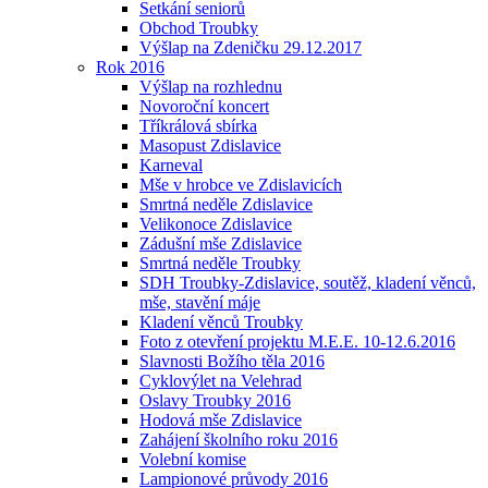
Setkání seniorů
Obchod Troubky
Výšlap na Zdeničku 29.12.2017
Rok 2016
Výšlap na rozhlednu
Novoroční koncert
Tříkrálová sbírka
Masopust Zdislavice
Karneval
Mše v hrobce ve Zdislavicích
Smrtná neděle Zdislavice
Velikonoce Zdislavice
Zádušní mše Zdislavice
Smrtná neděle Troubky
SDH Troubky-Zdislavice, soutěž, kladení věnců,
mše, stavění máje
Kladení věnců Troubky
Foto z otevření projektu M.E.E. 10-12.6.2016
Slavnosti Božího těla 2016
Cyklovýlet na Velehrad
Oslavy Troubky 2016
Hodová mše Zdislavice
Zahájení školního roku 2016
Volební komise
Lampionové průvody 2016