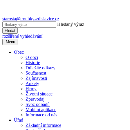
starosta@troubky-zdislavice.cz
Hledaný výraz
Hledat
rozšířené vyhledávání
Menu
Obec
O obci
Historie
Důležité odkazy
Současnost
Zajímavosti
Ankety
Firmy
Životní situace
Zpravodaj
Svoz odpadů
Mobilní aplikace
Informace od nás
Úřad
Základní informace