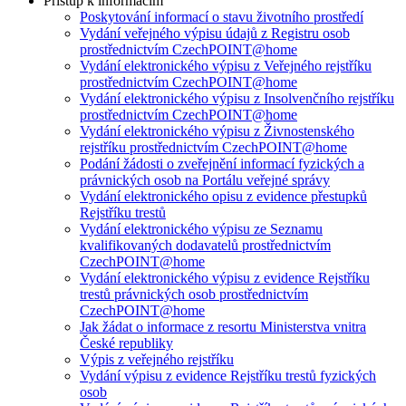
Přístup k informacím
Poskytování informací o stavu životního prostředí
Vydání veřejného výpisu údajů z Registru osob
prostřednictvím CzechPOINT@home
Vydání elektronického výpisu z Veřejného rejstříku
prostřednictvím CzechPOINT@home
Vydání elektronického výpisu z Insolvenčního rejstříku
prostřednictvím CzechPOINT@home
Vydání elektronického výpisu z Živnostenského
rejstříku prostřednictvím CzechPOINT@home
Podání žádosti o zveřejnění informací fyzických a
právnických osob na Portálu veřejné správy
Vydání elektronického opisu z evidence přestupků
Rejstříku trestů
Vydání elektronického výpisu ze Seznamu
kvalifikovaných dodavatelů prostřednictvím
CzechPOINT@home
Vydání elektronického výpisu z evidence Rejstříku
trestů právnických osob prostřednictvím
CzechPOINT@home
Jak žádat o informace z resortu Ministerstva vnitra
České republiky
Výpis z veřejného rejstříku
Vydání výpisu z evidence Rejstříku trestů fyzických
osob