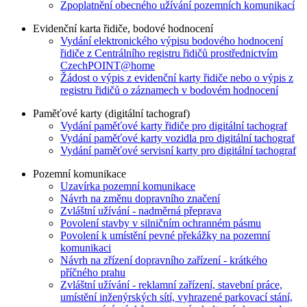
Zpoplatnění obecného užívání pozemních komunikací
Evidenční karta řidiče, bodové hodnocení
Vydání elektronického výpisu bodového hodnocení
řidiče z Centrálního registru řidičů prostřednictvím
CzechPOINT@home
Žádost o výpis z evidenční karty řidiče nebo o výpis z
registru řidičů o záznamech v bodovém hodnocení
Paměťové karty (digitální tachograf)
Vydání paměťové karty řidiče pro digitální tachograf
Vydání paměťové karty vozidla pro digitální tachograf
Vydání paměťové servisní karty pro digitální tachograf
Pozemní komunikace
Uzavírka pozemní komunikace
Návrh na změnu dopravního značení
Zvláštní užívání - nadměrná přeprava
Povolení stavby v silničním ochranném pásmu
Povolení k umístění pevné překážky na pozemní
komunikaci
Návrh na zřízení dopravního zařízení - krátkého
příčného prahu
Zvláštní užívání - reklamní zařízení, stavební práce,
umístění inženýrských sítí, vyhrazené parkovací stání,