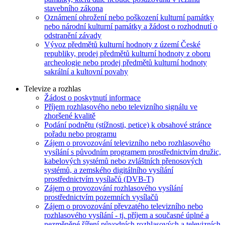
stavebního zákona
Oznámení ohrožení nebo poškození kulturní památky
nebo národní kulturní památky a žádost o rozhodnutí o
odstranění závady
Vývoz předmětů kulturní hodnoty z území České
republiky, prodej předmětů kulturní hodnoty z oboru
archeologie nebo prodej předmětů kulturní hodnoty
sakrální a kultovní povahy
Televize a rozhlas
Žádost o poskytnutí informace
Příjem rozhlasového nebo televizního signálu ve
zhoršené kvalitě
Podání podnětu (stížnosti, petice) k obsahové stránce
pořadu nebo programu
Zájem o provozování televizního nebo rozhlasového
vysílání s původním programem prostřednictvím družic,
kabelových systémů nebo zvláštních přenosových
systémů, a zemského digitálního vysílání
prostřednictvím vysílačů (DVB-T)
Zájem o provozování rozhlasového vysílání
prostřednictvím pozemních vysílačů
Zájem o provozování převzatého televizního nebo
rozhlasového vysílání - tj. příjem a současné úplné a
nezměněné šíření původních rozhlasových a televizních