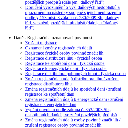
pozdějších předpisů (dále jen "daňový řád")
Doručení vyrozumění o výši daňových nedoplatků a
upozornění na následky spojené s jejich neuhrazením
podle § 153 odst. 3 zákona č. 280/2009 Sb., daňový
řád, ve znění pozdějších předpisů (dále jen "daňový
řád")
Daně - Registrační a oznamovací povinnost
Zrušení registrace
Oznámení změny registračních údajů
Registrace fyzické osoby povinné značit líh
Registrace distributora lihu - fyzická osoba
Registrace ke spotřební dani - fyzická osoba
Registrace k energetické dani - fyzická osoba
Registrace distributora pohonných hmot - fyzická osoba
Změna registračních údajů distributora lihu / zrušení
registrace distributora lihu
Změna registračních údajů ke spotřební dani / zrušení
registrace ke spotřební dani
Změna registračních údajů k energetické dani / zrušení
registrace k energetické dani
Vydání povolení podle zákona č. 353/2003 Sb.,
o spotřebních daních, ve znění pozdějších předpisů
Změna registračních údajů osoby povinné značit líh /
zrušení registrace osoby povinné značit líh