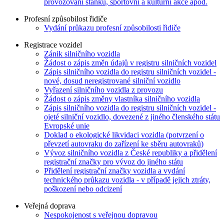
provozování stánků, sportovní a kulturní akce apod.
Profesní způsobilost řidiče
Vydání průkazu profesní způsobilosti řidiče
Registrace vozidel
Zánik silničního vozidla
Žádost o zápis změn údajů v registru silničních vozidel
Zápis silničního vozidla do registru silničních vozidel -
nové, dosud neregistrované silniční vozidlo
Vyřazení silničního vozidla z provozu
Žádost o zápis změny vlastníka silničního vozidla
Zápis silničního vozidla do registru silničních vozidel -
ojeté silniční vozidlo, dovezené z jiného členského státu
Evropské unie
Doklad o ekologické likvidaci vozidla (potvrzení o
převzetí autovraku do zařízení ke sběru autovraků)
Vývoz silničního vozidla z České republiky a přidělení
registrační značky pro vývoz do jiného státu
Přidělení registrační značky vozidla a vydání
technického průkazu vozidla - v případě jejich ztráty,
poškození nebo odcizení
Veřejná doprava
Nespokojenost s veřejnou dopravou