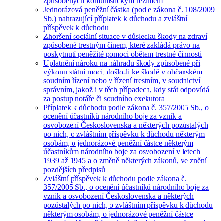
způsobených komunistickým režimem
Jednorázová peněžní částka (podle zákona č. 108/2009
Sb.) nahrazující příplatek k důchodu a zvláštní
příspěvek k důchodu
Zhoršení sociální situace v důsledku škody na zdraví
způsobené trestným činem, které zakládá právo na
poskytnutí peněžité pomoci obětem trestné činnosti
Uplatnění nároku na náhradu škody způsobené při
výkonu státní moci, došlo-li ke škodě v občanském
soudním řízení nebo v řízení trestním, v soudnictví
správním, jakož i v těch případech, kdy stát odpovídá
za postup notáře či soudního exekutora
Příplatek k důchodu podle zákona č. 357/2005 Sb., o
ocenění účastníků národního boje za vznik a
osvobození Československa a některých pozůstalých
po nich, o zvláštním příspěvku k důchodu některým
osobám, o jednorázové peněžní částce některým
účastníkům národního boje za osvobození v letech
1939 až 1945 a o změně některých zákonů, ve znění
pozdějších předpisů
Zvláštní příspěvek k důchodu podle zákona č.
357/2005 Sb., o ocenění účastníků národního boje za
vznik a osvobození Československa a některých
pozůstalých po nich, o zvláštním příspěvku k důchodu
některým osobám, o jednorázové peněžní částce