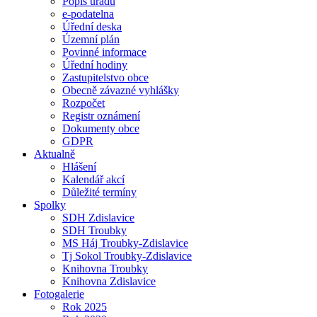
Popis úřadu
e-podatelna
Úřední deska
Územní plán
Povinné informace
Úřední hodiny
Zastupitelstvo obce
Obecně závazné vyhlášky
Rozpočet
Registr oznámení
Dokumenty obce
GDPR
Aktualně
Hlášení
Kalendář akcí
Důležité termíny
Spolky
SDH Zdislavice
SDH Troubky
MS Háj Troubky-Zdislavice
Tj Sokol Troubky-Zdislavice
Knihovna Troubky
Knihovna Zdislavice
Fotogalerie
Rok 2025