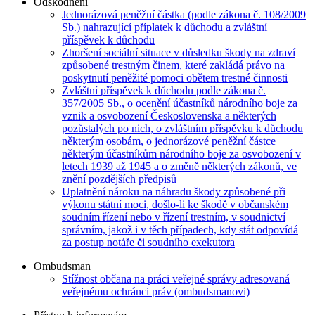
Odškodnění
Jednorázová peněžní částka (podle zákona č. 108/2009
Sb.) nahrazující příplatek k důchodu a zvláštní
příspěvek k důchodu
Zhoršení sociální situace v důsledku škody na zdraví
způsobené trestným činem, které zakládá právo na
poskytnutí peněžité pomoci obětem trestné činnosti
Zvláštní příspěvek k důchodu podle zákona č.
357/2005 Sb., o ocenění účastníků národního boje za
vznik a osvobození Československa a některých
pozůstalých po nich, o zvláštním příspěvku k důchodu
některým osobám, o jednorázové peněžní částce
některým účastníkům národního boje za osvobození v
letech 1939 až 1945 a o změně některých zákonů, ve
znění pozdějších předpisů
Uplatnění nároku na náhradu škody způsobené při
výkonu státní moci, došlo-li ke škodě v občanském
soudním řízení nebo v řízení trestním, v soudnictví
správním, jakož i v těch případech, kdy stát odpovídá
za postup notáře či soudního exekutora
Ombudsman
Stížnost občana na práci veřejné správy adresovaná
veřejnému ochránci práv (ombudsmanovi)