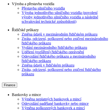
Výroba a přestavba vozidla
Přestavba silničního vozidla
Výroba jednotlivého silničního vozidla (povolení
výroby jednotlivého silničního vozidla a následné
schvalování technické způsobilosti)
Řidičské průkazy
Změna údajů v mezinárodním řidičském průkazu
Ztráta, odcizení, poškození nebo zničení mezinárodního
řidičského průkazu
Vydání mezinárodního řidičského průkazu
Udělení (rozšíření) řidičského oprávnění
Odevzdání řidičského průkazu a mezinárodního
řidičského průkazu
Změna údajů v řidičském průkazu
Ztráta, odcizení, poškození nebo zničení řidičského
průkazu
Finance
Bankovky a mince
Výměna neplatných bankovek a mincí
Odevzdání padělané bankovky nebo mince
Výměna poškozených bankovek a mincí