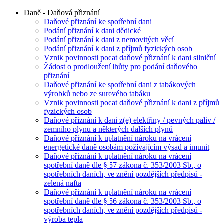
Daně - Daňová přiznání
Daňové přiznání ke spotřební dani
Podání přiznání k dani dědické
Podání přiznání k dani z nemovitých věcí
Podání přiznání k dani z příjmů fyzických osob
Vznik povinnosti podat daňové přiznání k dani silniční
Žádost o prodloužení lhůty pro podání daňového
přiznání
Daňové přiznání ke spotřební dani z tabákových
výrobků nebo ze surového tabáku
Vznik povinnosti podat daňové přiznání k dani z příjmů
fyzických osob
Daňové přiznání k dani z(e) elektřiny / pevných paliv /
zemního plynu a některých dalších plynů
Daňové přiznání k uplatnění nároku na vrácení
energetické daně osobám požívajícím výsad a imunit
Daňové přiznání k uplatnění nároku na vrácení
spotřební daně dle § 57 zákona č. 353/2003 Sb., o
spotřebních daních, ve znění pozdějších předpisů -
zelená nafta
Daňové přiznání k uplatnění nároku na vrácení
spotřební daně dle § 56 zákona č. 353/2003 Sb., o
spotřebních daních, ve znění pozdějších předpisů -
výroba tepla