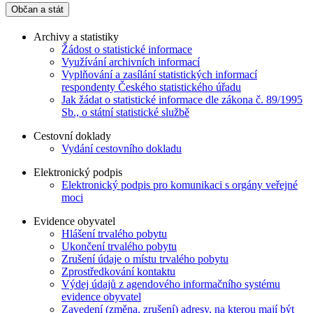
Občan a stát
Archivy a statistiky
Žádost o statistické informace
Využívání archivních informací
Vyplňování a zasílání statistických informací
respondenty Českého statistického úřadu
Jak žádat o statistické informace dle zákona č. 89/1995
Sb., o státní statistické službě
Cestovní doklady
Vydání cestovního dokladu
Elektronický podpis
Elektronický podpis pro komunikaci s orgány veřejné
moci
Evidence obyvatel
Hlášení trvalého pobytu
Ukončení trvalého pobytu
Zrušení údaje o místu trvalého pobytu
Zprostředkování kontaktu
Výdej údajů z agendového informačního systému
evidence obyvatel
Zavedení (změna, zrušení) adresy, na kterou mají být