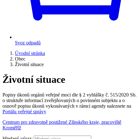
Svoz odpadů
Úvodní stránka
Obec
Životní situace
Životní situace
Popisy úkonů orgánů veřejné moci dle § 2 vyhlášky č. 515/2020 Sb.
o struktuře informací zveřejňovaných o povinném subjektu a o
osnově popisu úkonů vykonávaných v rámci agendy naleznete na
Portálu veřejné správy
Centrum pro zdravotně postižené Zlínského kraje, pracoviště
Kroměříž
Hledaný výraz: