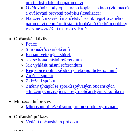
úmrtní list, doklad o partnerství
Ověřování shody opisu nebo kopie s listinou (vidimace)
a ověřování pravosti podpisu (legalizace)
Narození, uzavření manželství, vznik registrovaného
partnerství nebo úmrtí státních občanů České republiky
v cizině - zvláštní matrika v Brně
Občanské aktivity
Petice
Shromažďování občanů
Konání veřejných sbírek
Jak se koná místní referendum
Jak vyhlásit místní referendum
Registrace politické strany nebo politického hnutí
Zrušení spolku
Založení spolku
Změny týkající se spolků (bývalých občanských
sdružení) související s novým občanským zákoníkem
Mimosoudní proces
Mimosoudní řešení sporu, mimosoudní vyrovnání
Občanské průkazy
Vydání občanského průkazu