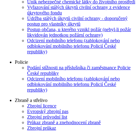
Únik nebezpečné chemické látky do životního prostředí
Vyřazování stálých úkrytů civilní ochrany z evidence
úkrytového fondu
Údržba stálých úkrytů civilní ochrany - doporučený
postup pro vlastníky úkrytů
Postup občana, u kterého vznikl požár (nebyl-li požár
likvidován jednotkou požární ochrany)
Odcizení mobilního telefonu (zablokování nebo
odblokování mobilního telefonu Policií České
republiky)
Policie
Podání stížnosti na příslušníka či zaměstnance Policie
České republiky
Odcizení mobilního telefonu (zablokování nebo
odblokování mobilního telefonu Policií České
republiky)
Zbraně a střelivo
Zbrojní licence
Evropský zbrojní pas
Zbrojní průvodní list
Průkaz zbraně a znehodnocení zbraně
Zbrojní průkaz