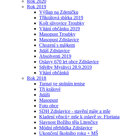
Rok 2020
Rok 2019
Výšlap na Zdeničku
Tříkrálová sbírka 2019
Košt slivovice Troubky
Vítání občánku 2019
Masopust Troubky
Masopust Zdislavice
Chození s májkem
Jidáš Zdislavice
Absolventi 2019
Oslavy 670 let obce Zdislavice
Střelby Myslivci 28.9.2019
Vítání občánků
Rok 2018
Turnaj ve stolním tenise
Tři králové
Jidáši
Masopust
Foto obce
SDH Zdislavice - stavění máje a mše
Kladení věnců+ mše k oslavě sv. Floriana
Slavnost Božího těla Litenčice
Módní přehlídka Zdislavice
Ukončení školního roku + MŠ