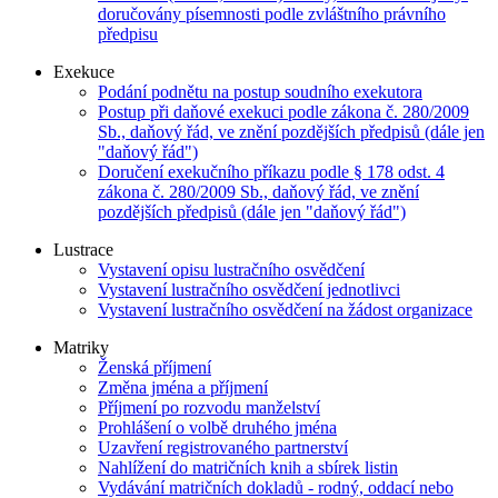
doručovány písemnosti podle zvláštního právního
předpisu
Exekuce
Podání podnětu na postup soudního exekutora
Postup při daňové exekuci podle zákona č. 280/2009
Sb., daňový řád, ve znění pozdějších předpisů (dále jen
"daňový řád")
Doručení exekučního příkazu podle § 178 odst. 4
zákona č. 280/2009 Sb., daňový řád, ve znění
pozdějších předpisů (dále jen "daňový řád")
Lustrace
Vystavení opisu lustračního osvědčení
Vystavení lustračního osvědčení jednotlivci
Vystavení lustračního osvědčení na žádost organizace
Matriky
Ženská příjmení
Změna jména a příjmení
Příjmení po rozvodu manželství
Prohlášení o volbě druhého jména
Uzavření registrovaného partnerství
Nahlížení do matričních knih a sbírek listin
Vydávání matričních dokladů - rodný, oddací nebo