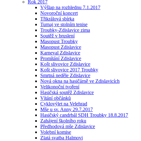
Rok 2017
Výšlap na rozhlednu 7.1.2017
Novoroční koncert
Třikrálová sbírka
Turnaj ve stolním tenise
Troubky-Zdislavice zima
Soutěž v bruslení
Masopust Troubky
Masopust Zdislavice
Karneval Zdislavice
Promítání Zdislavice
Košt slivovice Zdislavice
Košt slivovice 2017 Troubky
Smrtná neděle Zdislavice
Nová okna na hasičárně ve Zdislavicích
Velikonoční tvoření
Hasičská soutěž Zdislavice
Vítání občánků
Cyklovýlet na Velehrad
Mše u sv. Anny 29.7.2017
Hasičský candrbál SDH Troubky 18.8.2017
Zahájení školního roku
Předhodová mše Zdislavice
Volební komise
Zlatá svatba Halmovi