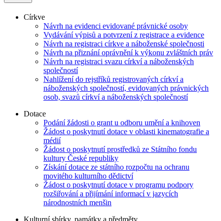
Církve
Návrh na evidenci evidované právnické osoby
Vydávání výpisů a potvrzení z registrace a evidence
Návrh na registraci církve a náboženské společnosti
Návrh na přiznání oprávnění k výkonu zvláštních práv
Návrh na registraci svazu církví a náboženských
společností
Nahlížení do rejstříků registrovaných církví a
náboženských společností, evidovaných právnických
osob, svazů církví a náboženských společností
Dotace
Podání žádosti o grant u odboru umění a knihoven
Žádost o poskytnutí dotace v oblasti kinematografie a
médií
Žádost o poskytnutí prostředků ze Státního fondu
kultury České republiky
Získání dotace ze státního rozpočtu na ochranu
movitého kulturního dědictví
Žádost o poskytnutí dotace v programu podpory
rozšiřování a přijímání informací v jazycích
národnostních menšin
Kulturní sbírky, památky a předměty