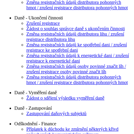
Změna registračních údajů distributora pohonných
hmot / zrušení registrace distributora pohonných hmot
Daně - Ukončení činnosti
Zrušení registrace
Žádost o souhlas správce daně s ukončením činnosti
Změna registračních údajů distributora lihu / zrušení
registrace distributora lihu
Změna registračních údajů ke spotřební dani / zrušení
registrace ke spotřební dani
Změna registračních údajů k energetické dani / zrušení
registrace k energetické dani
Změna registračních údajů osoby povinné značit líh /
zrušení registrace osoby povinné značit líh
Změna registračních údajů distributora pohonných
hmot / zrušení registrace distributora pohonných hmot
Daně - Vyměření daně
Žádost o sdělení výsledku vyměření daně
Daně - Zastupování
Zastupování daňových subjektů
Odškodnění - Finance
Příplatek k důchodu ke zmírnění některých křivd