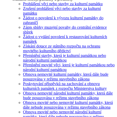
Prohlášení věci nebo stavby za kulturní památku
Zrušení prohlášení věci nebo stavby za kulturní
památku
Žádost o povolení k vývozu kulturní památky do
zahraničí
Zápis sbírky muzejní povahy do centrální evidence
sbírek
Žádost o vydání povolení k restaurování kulturních
památek
Získání dotace ze státního rozpočtu na ochranu
movitého kulturního dědictví
Přemístění stavby, která je kulturní památkou nebo
národní kulturní památkou
Přemístění movité věci, která je kulturní památkou nebo
národní kulturní památkou
Obnova nemovité kulturní památky, která dále bude
posuzována v režimu stavebního zákona
Poskytování příspěvků na zachování a obnovu
kulturních památek z rozpočtu Ministerstva kultury
Obnova nemovité národní kulturní památky, která dále
bude posuzována v režimu stavebního zákona
Obnova movité nebo nemovité kulturní památky, která
dále nebude posuzována v režimu stavebního zákona
Obnova movité nebo nemovité národní kulturní
památky, která dále nebude posuzována v režimu