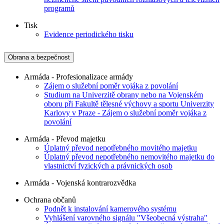
programů
Tisk
Evidence periodického tisku
Obrana a bezpečnost
Armáda - Profesionalizace armády
Zájem o služební poměr vojáka z povolání
Studium na Univerzitě obrany nebo na Vojenském
oboru při Fakultě tělesné výchovy a sportu Univerzity
Karlovy v Praze - Zájem o služební poměr vojáka z
povolání
Armáda - Převod majetku
Úplatný převod nepotřebného movitého majetku
Úplatný převod nepotřebného nemovitého majetku do
vlastnictví fyzických a právnických osob
Armáda - Vojenská kontrarozvědka
Ochrana občanů
Podnět k instalování kamerového systému
Vyhlášení varovného signálu "Všeobecná výstraha"