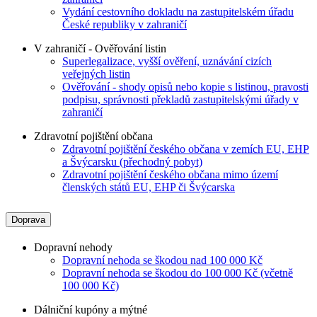
Vydání cestovního dokladu na zastupitelském úřadu
České republiky v zahraničí
V zahraničí - Ověřování listin
Superlegalizace, vyšší ověření, uznávání cizích
veřejných listin
Ověřování - shody opisů nebo kopie s listinou, pravosti
podpisu, správnosti překladů zastupitelskými úřady v
zahraničí
Zdravotní pojištění občana
Zdravotní pojištění českého občana v zemích EU, EHP
a Švýcarsku (přechodný pobyt)
Zdravotní pojištění českého občana mimo území
členských států EU, EHP či Švýcarska
Doprava
Dopravní nehody
Dopravní nehoda se škodou nad 100 000 Kč
Dopravní nehoda se škodou do 100 000 Kč (včetně
100 000 Kč)
Dálniční kupóny a mýtné