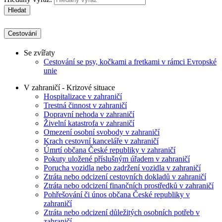
Hledat
Cestování
Se zvířaty
Cestování se psy, kočkami a fretkami v rámci Evropské
unie
V zahraničí - Krizové situace
Hospitalizace v zahraničí
Trestná činnost v zahraničí
Dopravní nehoda v zahraničí
Živelní katastrofa v zahraničí
Omezení osobní svobody v zahraničí
Krach cestovní kanceláře v zahraničí
Úmrtí občana České republiky v zahraničí
Pokuty uložené příslušným úřadem v zahraničí
Porucha vozidla nebo zadržení vozidla v zahraničí
Ztráta nebo odcizení cestovních dokladů v zahraničí
Ztráta nebo odcizení finančních prostředků v zahraničí
Pohřešování či únos občana České republiky v
zahraničí
Ztráta nebo odcizení důležitých osobních potřeb v
zahraničí